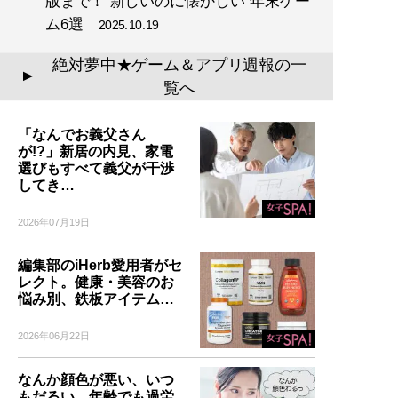
版まで！“新しいのに懐かしい”年末ゲー
ム6選
2025.10.19
絶対夢中★ゲーム＆アプリ週報の一
▲
覧へ
「なんでお義父さん
が!?」新居の内見、家電
選びもすべて義父が干渉
してき…
2026年07月19日
編集部のiHerb愛用者がセ
レクト。健康・美容のお
悩み別、鉄板アイテム…
2026年06月22日
なんか顔色が悪い、いつ
もだるい…年齢でも過労