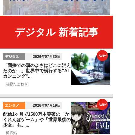
デジタル 新着記事
NEW!
デジタル
2026年07月30日
「面接での頭のよさはどこに消え
たのか…」世界中で横行する”AI
カンニング”...
福原たまねぎ
NEW!
エンタメ
2026年07月19日
配信1ヶ月で1500万本突破の「か
くれんぼゲーム」や「世界最後の
少女」も。...
卯月鮎