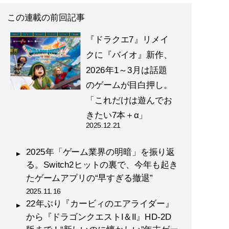
この連載の前回記事
『ドラクエ7』リメイ
クに『バイオ』新作、
2026年1～3月は話題
のゲームが目白押し。
「これだけは遊んでお
きたい7本＋α」
2025.12.21
2025年「ゲーム業界の明暗」を振り返
る。Switch2ヒットの裏で、今年も起き
たゲームアプリの“早すぎる撤退”
2025.11.16
22年ぶり『カービィのエアライダー』
から『ドラゴンクエストI＆II』HD-2D