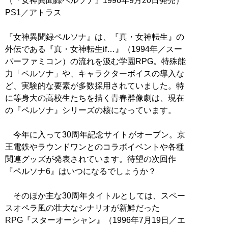
（『女神異聞録ペルソナ』1996年9月20日発売）
PS1／アトラス
『女神異聞録ペルソナ』は、『真・女神転生』の
外伝である『真・女神転生if…』（1994年／スー
パーファミコン）の流れを汲む学園RPG。特殊能
力「ペルソナ」や、キャラクターボイスの導入な
ど、実験的な要素が多数採用されていました。特
に等身大の高校生たちを描く青春群像劇は、現在
の『ペルソナ』シリーズの核になっています。
今年に入って30周年記念サイトがオープン。京
王電鉄やラウンドワンとのコラボイベントや各種
関連グッズが発表されています。待望の次回作
『ペルソナ6』はいつになるでしょうか？
そのほか主な30周年タイトルとしては、スペー
スオペラ風の壮大なシナリオが新鮮だった
RPG『スターオーシャン』（1996年7月19日／エ