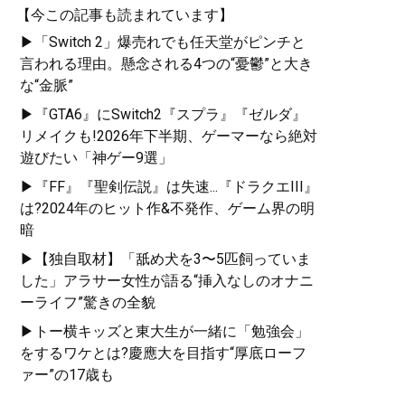
【今この記事も読まれています】
▶「Switch 2」爆売れでも任天堂がピンチと
言われる理由。懸念される4つの“憂鬱”と大き
な“金脈”
▶『GTA6』にSwitch2『スプラ』『ゼルダ』
リメイクも!2026年下半期、ゲーマーなら絶対
遊びたい「神ゲー9選」
▶『FF』『聖剣伝説』は失速...『ドラクエIII』
は?2024年のヒット作&不発作、ゲーム界の明
暗
▶【独自取材】「舐め犬を3〜5匹飼っていま
した」アラサー女性が語る“挿入なしのオナニ
ーライフ”驚きの全貌
▶トー横キッズと東大生が一緒に「勉強会」
をするワケとは?慶應大を目指す“厚底ローフ
ァー”の17歳も