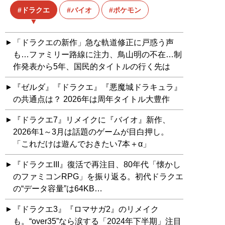
ドラクエ
バイオ
ポケモン
「ドラクエの新作」急な軌道修正に戸惑う声
も…ファミリー路線に注力、鳥山明の不在…制
作発表から5年、国民的タイトルの行く先は
『ゼルダ』『ドラクエ』『悪魔城ドラキュラ』
の共通点は？ 2026年は周年タイトル大豊作
『ドラクエ7』リメイクに『バイオ』新作、
2026年1～3月は話題のゲームが目白押し。
「これだけは遊んでおきたい7本＋α」
『ドラクエIII』復活で再注目、80年代「懐かし
のファミコンRPG」を振り返る。初代ドラクエ
の“データ容量”は64KB…
『ドラクエ3』『ロマサガ2』のリメイク
も。“over35”なら涙する「2024年下半期」注目