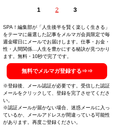
ゲーム雑誌・アニメ雑誌の編集を経て独立。ゲーム紹介
1
2
3
やコラム、書評を中心にフリーで活動している。雑誌連
載をまとめた著作『
はじめてのファミコン～なつかしゲ
ーム子ども実験室～
』（マイクロマガジン社）はゲーム
SPA！編集部が「人生後半を賢く楽しく生きる」
実況の先駆けという声も
をテーマに厳選した記事をメルマガ会員限定で毎
週金曜日にメールでお届けします。仕事・お金・
記事一覧へ
性・人間関係…人生を豊かにする秘訣が見つかり
ます。無料・10秒で完了です。
無料でメルマガ登録する⇒⇒
※登録後、メール認証が必要です。受信した認証
メールをクリックして、登録を完了させてくださ
い。
※認証メールが届かない場合、迷惑メールに入っ
ているか、メールアドレスが間違っている可能性
があります。再度ご登録ください。