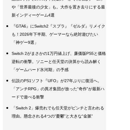
や「世界最後の少女」も。大作を置き去りにする最
新インディーゲーム4選
『GTA6』にSwitch2『スプラ』『ゼルダ』リメイク
も！2026年下半期、ゲーマーなら絶対遊びたい
「神ゲー9選」
Switch 2がまさかの1万円値上げ、廉価版PS5と価格
逆転の衝撃。ソニーと任天堂の決算から読み解く
「ゲームハード氷河期」の予感
伝説のPS1ソフト『UFO』が27年ぶりに復活へ。
「アンチRPG」の異才集団が放った“奇作”が最新ハ
ードで遊べる衝撃
「Switch 2」爆売れでも任天堂がピンチと言われる
理由。懸念される4つの“憂鬱”と大きな“金脈”