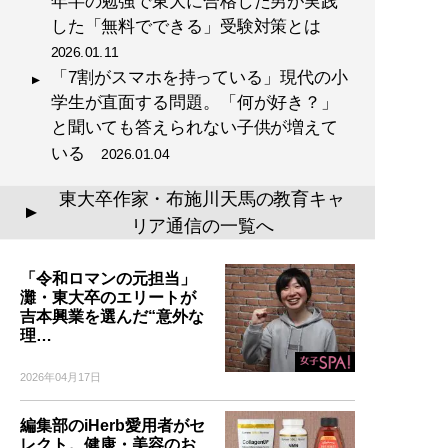
年半の勉強で東大に合格した男が実践
した「無料でできる」受験対策とは
2026.01.11
「7割がスマホを持っている」現代の小
学生が直面する問題。「何が好き？」
と聞いても答えられない子供が増えて
いる
2026.01.04
東大卒作家・布施川天馬の教育キャ
▲
リア通信の一覧へ
「令和ロマンの元担当」
灘・東大卒のエリートが
吉本興業を選んだ“意外な
理…
2026年04月17日
編集部のiHerb愛用者がセ
レクト。健康・美容のお