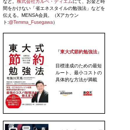
など。
株式会社カルペ・ディエム
にて、お金と時
間をかけない「省エネスタイルの勉強法」などを
伝える。MENSA会員。（Xアカウン
ト:
@Temma_Fusegawa
）
『
東大式節約勉強法
』
目標達成のための最短
ルート、最小コストの
具体的な方法が満載