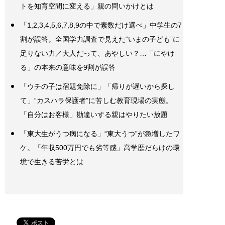
トを知育空間に変える」親の問いかけとは
「1,2,3,4,5,6,7,8,9の中で素数だけ選べ」中学生の7
割が誤答。全国学力調査で見えた“いまの子ども”に
足りない力／大人だって、あやしい？…「にやけ
る」の本来の意味を9割が誤答
「ウチの子は宿題免除に」「帰りが遅いから探し
て」“カスハラ保護者”に苦しむ教育現場の実態。
「自分はお客様」勘違いする親はやりたい放題
「東大生がうつ病になる」“東大うつ”が急増したワ
ケ。「年収500万円でも劣等感」高学歴だらけの環
境で生きる苦労とは