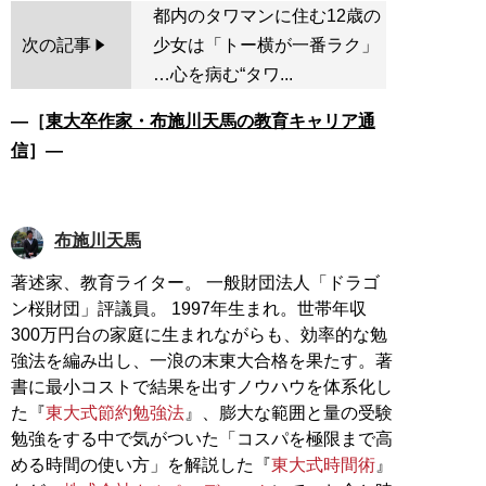
都内のタワマンに住む12歳の
次の記事
少女は「トー横が一番ラク」
…心を病む“タワ...
―［
東大卒作家・布施川天馬の教育キャリア通
信
］―
布施川天馬
著述家、教育ライター。 一般財団法人「ドラゴ
ン桜財団」評議員。 1997年生まれ。世帯年収
300万円台の家庭に生まれながらも、効率的な勉
強法を編み出し、一浪の末東大合格を果たす。著
書に最小コストで結果を出すノウハウを体系化し
た『
東大式節約勉強法
』、膨大な範囲と量の受験
勉強をする中で気がついた「コスパを極限まで高
める時間の使い方」を解説した『
東大式時間術
』