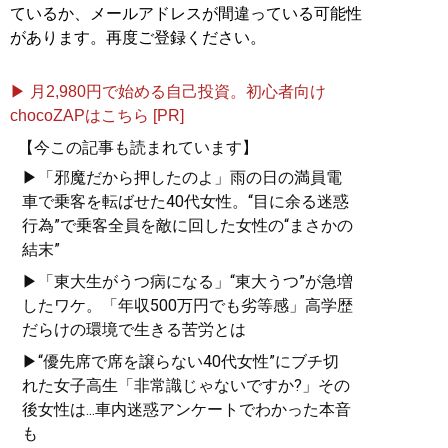
ているか、メールアドレスが間違っている可能性
があります。再度ご登録ください。
▶ 月2,980円で始める自己投資。初心者向け
chocoZAPはこちら [PR]
【今この記事も読まれています】
▶「邪魔だから押したのよ」雨の日の満員電
車で乗客を転ばせた40代女性。“目に余る迷惑
行為”で乗客全員を敵に回した女性の“まさかの
結末”
▶「東大生がうつ病になる」“東大うつ”が急増
したワケ。「年収500万円でも劣等感」高学歴
だらけの環境で生きる苦労とは
▶“優先席で席を譲らない40代女性”にブチ切
れた女子高生「非常識じゃないですか?」その
後女性は...車内迷惑アンケートでわかった本音
も