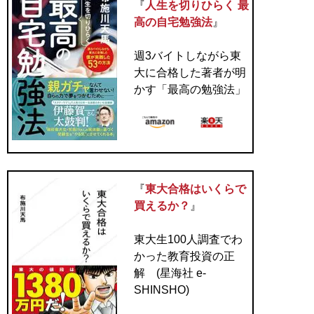
『
人生を切りひらく 最
高の自宅勉強法
』
週3バイトしながら東
大に合格した著者が明
かす「最高の勉強法」
『
東大合格はいくらで
買えるか？
』
東大生100人調査でわ
かった教育投資の正
解 (星海社 e-
SHINSHO)