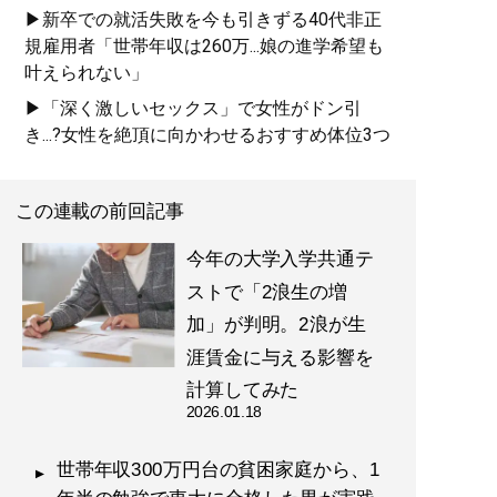
▶新卒での就活失敗を今も引きずる40代非正
規雇用者「世帯年収は260万...娘の進学希望も
叶えられない」
▶「深く激しいセックス」で女性がドン引
き...?女性を絶頂に向かわせるおすすめ体位3つ
この連載の前回記事
今年の大学入学共通テ
ストで「2浪生の増
加」が判明。2浪が生
涯賃金に与える影響を
計算してみた
2026.01.18
世帯年収300万円台の貧困家庭から、1