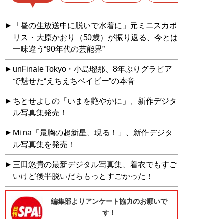
「昼の生放送中に脱いで水着に」元ミニスカポ
リス・大原かおり（50歳）が振り返る、今とは
一味違う“90年代の芸能界”
unFinale Tokyo・小島瑠那、8年ぶりグラビア
で魅せた“えちえちベイビー”の本音
ちとせよしの「いまを艶やかに」、新作デジタ
ル写真集発売！
Miina「最胸の超新星、現る！」、新作デジタ
ル写真集を発売！
三田悠貴の最新デジタル写真集、着衣でもすご
いけど後半脱いだらもっとすごかった！