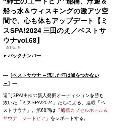
“紳士のユートピア”船橋、浮遊＆
船っ水＆ウィスキングの激アツ空
間で、心も体もアップデート【ミ
スSPA!2024 三田のえ／ベストサ
ウナvol.68】
森野広明
バックナンバー
―［
ベストサウナ ～流した汗は嘘をつかない
～
］―
週刊SPA!主催の新人発掘オーディションを勝ち
抜いた「ミスSPA!2024」たちによる、連載「ベ
ストサウナ」。第68回は『
船橋カプセルホテル＆
サウナ ジートピア
』をレポートする。