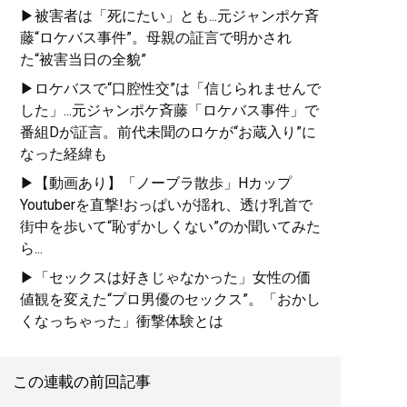
▶被害者は「死にたい」とも...元ジャンポケ斉
藤“ロケバス事件”。母親の証言で明かされ
た“被害当日の全貌”
▶ロケバスで“口腔性交”は「信じられませんで
した」...元ジャンポケ斉藤「ロケバス事件」で
番組Dが証言。前代未聞のロケが“お蔵入り”に
なった経緯も
▶【動画あり】「ノーブラ散歩」Hカップ
Youtuberを直撃!おっぱいが揺れ、透け乳首で
街中を歩いて“恥ずかしくない”のか聞いてみた
ら...
▶「セックスは好きじゃなかった」女性の価
値観を変えた“プロ男優のセックス”。「おかし
くなっちゃった」衝撃体験とは
この連載の前回記事