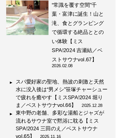
“常識を覆す空間”千
葉・富津に誕生！山と
滝、食とグランピング
で循環する絶品ととの
い体験【ミス
SPA!2024 吉瀬結／ベ
ストサウナvol.67】
2026.02.08
スパ愛好家の聖地、熱波の刺激と天然
水に没入後は“男メシ”笹塚チャーシュー
で疲れを癒やす【ミスSPA!2024 堀り
ま／ベストサウナvol.66】
2025.12.28
東中野の老舗、多彩な湯船とジャズが
流れるサウナ室で黙浴に耽る【ミス
SPA!2024 三田のえ／ベストサウナ
vol.65】
2025.11.16