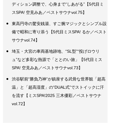
ディション調整で、心身まで“しあがる”【5代目ミ
スSPA! 空見みあ／ベストサウナvol.75】
東高円寺の驚安銭湯、すご腕マジックとシンプル設
備で昭和に寄り添う【5代目ミスSPA! るか／ベスト
サウナvol.74】
埼玉・大宮の車両基地跡地、“SL型”“投げロウリ
ュ”など多彩な熱源で「ととのい旅」【5代目ミス
SPA! 空見みあ／ベストサウナvol.73】
渋谷駅前“勝負乃神”が鎮座する武骨な世界観「超高
温」と「超高湿度」の“DUAL式”でストイックに汗
を流す【ミスSPA!2025 三木優彩／ベストサウナ
vol.72】