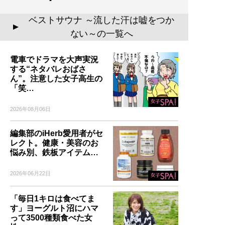
ベストサウナ ～流した汗は嘘をつか
▲
ない～の一覧へ
電車でドラマを大声実況
する“ネタバレおばさ
ん”。注意した女子高生の
「笑…
2026年08月06日
編集部のiHerb愛用者がセ
レクト。健康・美容のお
悩み別、鉄板アイテム…
2026年06月22日
「毎日1キロは食べてま
す」ヨーグルト沼にハマ
って3500種類食べた女