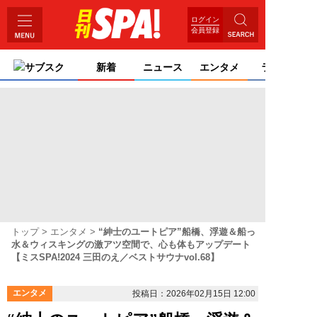
ログイン
会員登録
サブスク
新着
ニュース
エンタメ
ライフ
トップ
エンタメ
“紳士のユートピア”船橋、浮遊＆船っ
水＆ウィスキングの激アツ空間で、心も体もアップデート
【ミスSPA!2024 三田のえ／ベストサウナvol.68】
エンタメ
投稿日：2026年02月15日 12:00