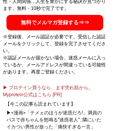
性・人間関係…人生を豊かにする秘訣が見つかり
ます。無料・10秒で完了です。
無料でメルマガ登録する⇒⇒
※登録後、メール認証が必要です。受信した認証
メールをクリックして、登録を完了させてくださ
い。
※認証メールが届かない場合、迷惑メールに入っ
ているか、メールアドレスが間違っている可能性
があります。再度ご登録ください。
▶ プロテイン買うなら、まず売れ筋から。
Myprotein公式はこちら [PR]
【今この記事も読まれています】
▶<漫画>「テメェのほうが迷惑だろ!」満員の
バスで赤ちゃんを怒鳴る“迷惑老人”...隣にいた
イカつい男性が放った「痛快すぎる一言」