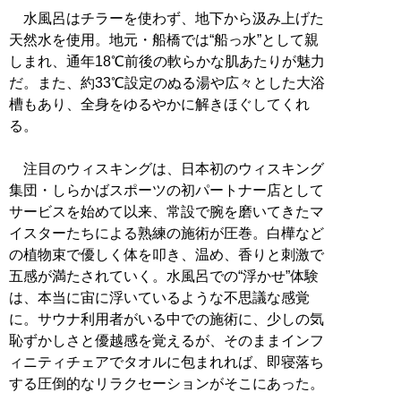
水風呂はチラーを使わず、地下から汲み上げた
天然水を使用。地元・船橋では“船っ水”として親
しまれ、通年18℃前後の軟らかな肌あたりが魅力
だ。また、約33℃設定のぬる湯や広々とした大浴
槽もあり、全身をゆるやかに解きほぐしてくれ
る。
注目のウィスキングは、日本初のウィスキング
集団・しらかばスポーツの初パートナー店として
サービスを始めて以来、常設で腕を磨いてきたマ
イスターたちによる熟練の施術が圧巻。白樺など
の植物束で優しく体を叩き、温め、香りと刺激で
五感が満たされていく。水風呂での“浮かせ”体験
は、本当に宙に浮いているような不思議な感覚
に。サウナ利用者がいる中での施術に、少しの気
恥ずかしさと優越感を覚えるが、そのままインフ
ィニティチェアでタオルに包まれれば、即寝落ち
する圧倒的なリラクセーションがそこにあった。