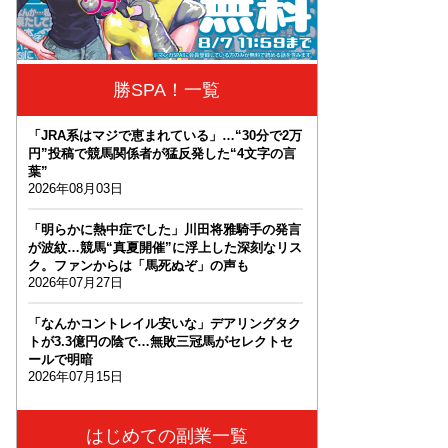
勝SPA！一覧
「JRA系はマジで恵まれている」…“30分で2万
円”投稿で競馬関係者が猛反発した“4文字の言
葉”
2026年08月03日
「明らかに熱中症でした」川田将雅騎手の発言
が波紋…競馬“真夏開催”に浮上した深刻なリス
ク。ファンからは「馬死ぬぞ」の声も
2026年07月27日
「なんかコントレイル安いな」デアリングタク
トが3.3億円の陰で…無敗三冠馬がセレクトセ
ールで明暗
2026年07月15日
はじめての副業一覧