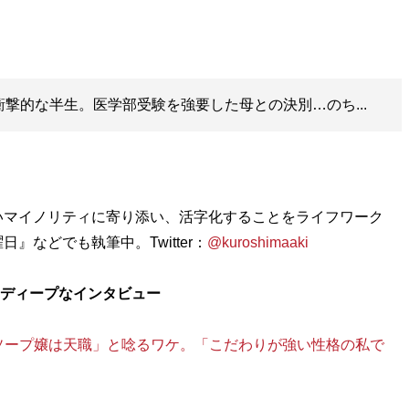
衝撃的な半生。医学部受験を強要した母との決別…のち...
いマイノリティに寄り添い、活字化することをライフワーク
などでも執筆中。Twitter：
@kuroshimaaki
りディープなインタビュー
)が「ソープ嬢は天職」と唸るワケ。「こだわりが強い性格の私で