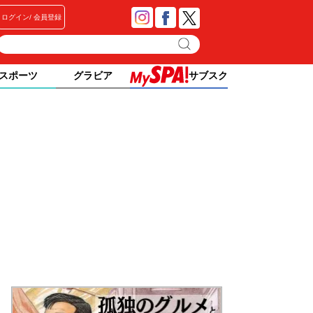
ログイン
会員登録
スポーツ
グラビア
サブスク