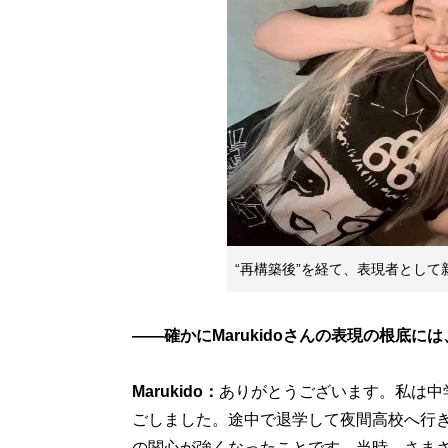
“再構築後”を経て、表現者とし
――確かにMarukidoさんの表現の根底に
Marukido：
ありがとうございます。私は中
ごしました。途中で退学して夜間高校へ行
の関心が強くなったことです。当時、さま