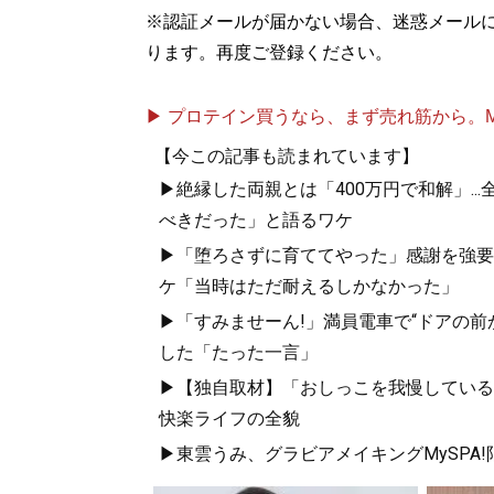
※認証メールが届かない場合、迷惑メール
ります。再度ご登録ください。
▶ プロテイン買うなら、まず売れ筋から。Mypr
【今この記事も読まれています】
▶絶縁した両親とは「400万円で和解」..
べきだった」と語るワケ
▶「堕ろさずに育ててやった」感謝を強要
ケ「当時はただ耐えるしかなかった」
▶「すみませーん!」満員電車で“ドアの前
した「たった一言」
▶【独自取材】「おしっこを我慢している
快楽ライフの全貌
▶東雲うみ、グラビアメイキングMySPA