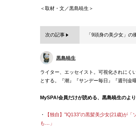
次の記事
「9頭身の美少女」の
黒島暁生
ライター、エッセイスト。可視化されにく
とする。『潮』『サンデー毎日』『週刊金曜日』
MySPA!会員だけが読める、黒島暁生のよ
・
【独自】‟IQ133”の黒髪美少女(21歳
も…」