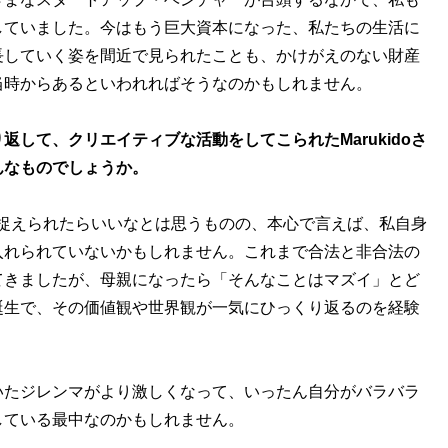
していました。今はもう巨大資本になった、私たちの生活に
長していく姿を間近で見られたことも、かけがえのない財産
当時からあるといわれればそうなのかもしれません。
して、クリエイティブな活動をしてこられたMarukidoさ
んなものでしょうか。
捉えられたらいいなとは思うものの、本心で言えば、私自身
入れられていないかもしれません。これまで合法と非合法の
てきましたが、母親になったら「そんなことはマズイ」とど
誕生で、その価値観や世界観が一気にひっくり返るのを経験
たジレンマがより激しくなって、いったん自分がバラバラ
している最中なのかもしれません。