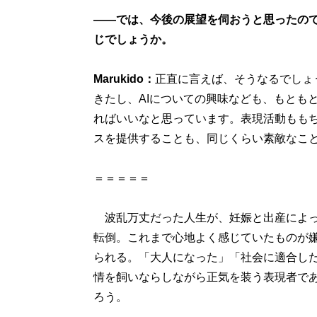
――では、今後の展望を伺おうと思ったの
じでしょうか。
Marukido：
正直に言えば、そうなるでしょ
きたし、AIについての興味なども、もとも
ればいいなと思っています。表現活動もも
スを提供することも、同じくらい素敵なこ
＝＝＝＝＝
波乱万丈だった人生が、妊娠と出産によって再
転倒。これまで心地よく感じていたものが
られる。「大人になった」「社会に適合し
情を飼いならしながら正気を装う表現者で
ろう。