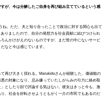
ですが、今は分解したご自身を再び組み立てているという感
うね。ただ、夫と知り合ったことで政治に対する関心も出て
とありましたので、自分の発想力を社会貢献に結びつけられ
ちろんかけがえのないものですが、まだ世の中にないサービ
とだなと今は感じています。
び大きく揺れる。Marukidoさんが経験した、価値観の
嫌悪の対象になり、忌み嫌っていたしがらみの引力に絡め取
た」としたり顔で評論する気はない。彼女はきっと今も、激
あり、社会を好転させようともがく一介の市民でもあるのだ