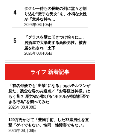
タクシー待ちの長蛇の列に堂々と割
り込む“派手な男女”を、小柄な女性
が「意外な持ち...
2026年08月05日
「グラスを壁に叩きつけ粉々に…」
居酒屋で大暴走する高齢男性。被害
届を出され「土下...
2026年08月06日
ライフ 新着記事
「有名俳優でも“出禁”になる」元ホテルマンが
見た、残念な客の共通点／「お客様は神様」は
もう昔？ 厚労省が挙げる“ホテルが宿泊拒否で
きる行為”を調べてみた
2026年08月08日
120万円かけて「豊胸手術」した33歳男性を直
撃「ゲイでもない。性同一性障害でもない」
2026年08月08日