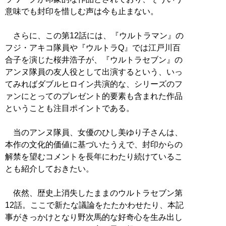
意味でも封印を惜しむ声は今も止まない。
さらに、この第12話には、『ウルトラマン』の
フジ・アキコ隊員や『ウルトラQ』では江戸川百
合子を演じた桜井浩子が、『ウルトラセブン』の
アンヌ隊員の友人役として出演するという、いっ
てみればダブルヒロイン共演的な、シリーズのフ
ァンにとってのプレゼント的要素も含まれた作品
ということも注目ポイントである。
当のアンヌ隊員、女優のひし美ゆり子さんは、
本作の文化的価値に基づいたうえで、封印からの
解禁を望むコメントを長年にわたり続けているこ
とも紹介しておきたい。
依然、歴史上消失したままのウルトラセブン第
12話。ここで新たな議論をたたかわせたり、本記
事がきっかけとなり野次馬的な好奇心を生み出し