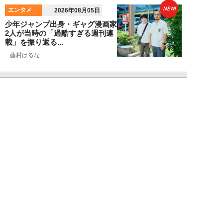
NEW!
エンタメ
2026年08月05日
少年ジャンプ出身・ギャグ漫画家
2人が当時の「過酷すぎる週刊連
載」を振り返る...
藤村はるな
NEW!
エンタメ
2026年08月05日
「ネタにするな」本田圭佑の“移
民投稿”に批判殺到。社会問題に
首を突っ込むた...
石黒隆之
NEW!
エンタメ
2026年08月04日
柏木由紀、去年の“約束”を果た
しTIFに再臨！新曲＆神曲たちを
引っ提げ会場...