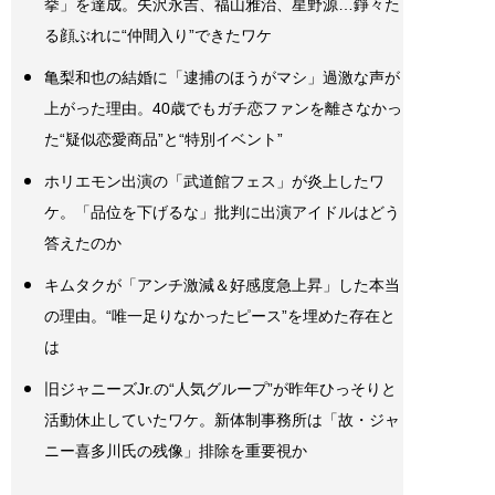
挙」を達成。矢沢永吉、福山雅治、星野源…錚々た
る顔ぶれに“仲間入り”できたワケ
亀梨和也の結婚に「逮捕のほうがマシ」過激な声が
上がった理由。40歳でもガチ恋ファンを離さなかっ
た“疑似恋愛商品”と“特別イベント”
ホリエモン出演の「武道館フェス」が炎上したワ
ケ。「品位を下げるな」批判に出演アイドルはどう
答えたのか
キムタクが「アンチ激減＆好感度急上昇」した本当
の理由。“唯一足りなかったピース”を埋めた存在と
は
旧ジャニーズJr.の“人気グループ”が昨年ひっそりと
活動休止していたワケ。新体制事務所は「故・ジャ
ニー喜多川氏の残像」排除を重要視か