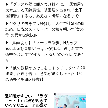
▶「グラスを壁に叩きつけ粉々に...」居酒屋で
大暴走する高齢男性。被害届を出され「土下
座謝罪」するも、あえなく出禁になるまで
▶ヤクザの男をフッ飛ばし、人生で計5回の指
詰め。伝説のストリッパーの娘が明かす“実の
母”の異常な豪快さ
▶【動画あり】「ノーブラ散歩」Hカップ
Youtuberを直撃!おっぱいが揺れ、透け乳首で
街中を歩いて“恥ずかしくない”のか聞いてみた
ら...
▶「彼の親指があそこをこすって...」外イキ20
連発した夜を告白。意識が飛んじゃった【私
の過去イチSEX報告3】
違和感がすごい…『ラヴ
ィット！』に何が起きて
いる？リニューアル説が