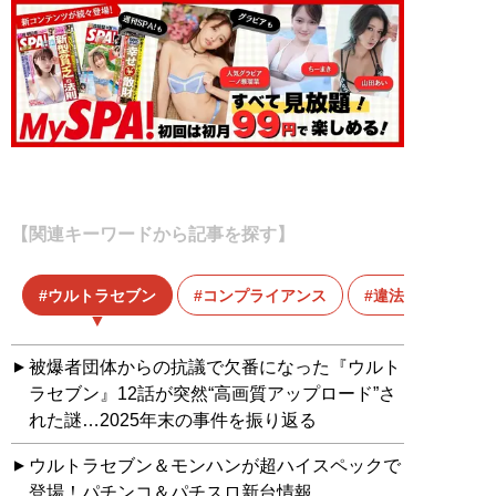
【関連キーワードから記事を探す】
ウルトラセブン
コンプライアンス
違法アップロー
被爆者団体からの抗議で欠番になった『ウルト
ラセブン』12話が突然“高画質アップロード”さ
れた謎…2025年末の事件を振り返る
ウルトラセブン＆モンハンが超ハイスペックで
登場！パチンコ＆パチスロ新台情報