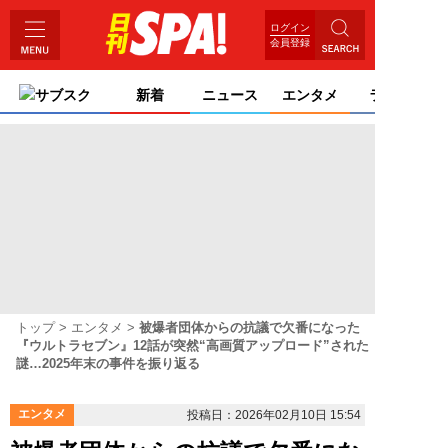
ログイン
会員登録
サブスク
新着
ニュース
エンタメ
ライフ
トップ
エンタメ
被爆者団体からの抗議で欠番になった
『ウルトラセブン』12話が突然“高画質アップロード”された
謎…2025年末の事件を振り返る
エンタメ
投稿日：2026年02月10日 15:54