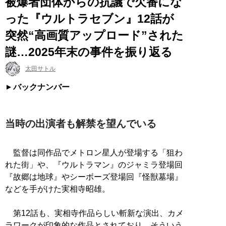
被爆者団体からの抗議で欠番にな
った『ウルトラセブン』12話が
突然“高画質アップロード”された
謎…2025年末の事件を振り返る
太田サトル
バックナンバー
当時の出演者も解禁を望んでいる
監督は同作品でメトロン星人が登場する「狙わ
れた街」や、『ウルトラマン』のジャミラ登場回
『故郷は地球』やシーボーズ登場回『怪獣墓場』
などを手がけた実相寺昭雄。
第12話も、実相寺作品らしい斬新な演出、カメ
ラワークが印象的な作品とされており、そういう