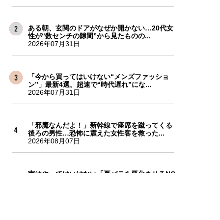
ある朝、玄関のドアがなぜか開かない…20代女
性が“数センチの隙間”から見たものの...
2026年07月31日
「今から買ってはいけない“メンズファッショ
ン”」最新4選。超速で“時代遅れ”にな...
2026年07月31日
「邪魔なんだよ！」新幹線で座席を蹴ってくる
後ろの男性…恐怖に震えた女性客を救った...
2026年08月07日
実はやってはいけない「夏バテを悪化させるNG
行動」…プロがすすめる“夏のダルさ”...
2026年08月03日