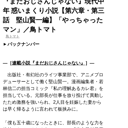
『まだおじさんじゃない』現代中
年 惑いまくり小説【第六章・第三
話 堅山賢一編】「やっちゃった
マン」／鳥トマト
鳥トマト
バックナンバー
―［
連載小説『まだおじさんじゃない』
］―
出版社・有幻社のライツ事業部で、アニメプロ
デューサーとして働く堅山賢一。漫画編集者・若
林信二の担当コミック『私の理解あるカレ君』を
担当している。元部長が仕事を放り投げて異動し
たため激務を強いられ、2人目を妊娠した妻から
は早く帰るように言われて板挟みに。
「僕も五十歳になったときに、部長のような力を