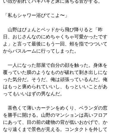
い殻が割れてパキパキと床に落ちる音がする。
「私もシャワー浴びてこよ〜」
山野はぴょんとベッドから飛び降りると「昨
日、おじさんなのにめちゃくちゃ可愛かったです
よ」と言って最後にもう一回、頰を指でつついて
からバスルームに行ってしまった。
一人になった部屋で自分の顔を触った。身体を
覆っていた膜のようなものが破れて剝き出しにな
った気分だ。そうだ、俺は頑張っているんだ。俺
はもっと褒められていいし、もっといいことがあ
ってもいいはずの男なんだ。
茶色くて薄いカーテンをめくり、ベランダの窓
を勝手に開ける。山野のマンションは高いフロア
にあって、目の前の建物の背が低いおかげで、か
なり遠くまで景色が見える。コンタクトを外して