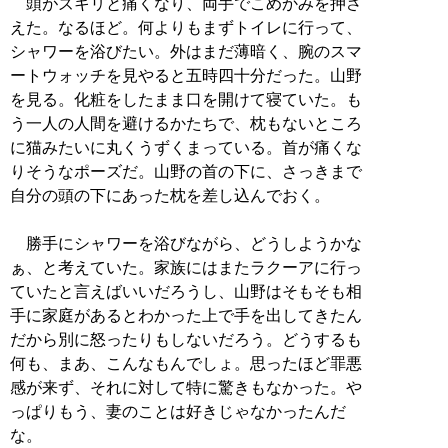
頭がズキリと痛くなり、両手でこめかみを押さ
えた。なるほど。何よりもまずトイレに行って、
シャワーを浴びたい。外はまだ薄暗く、腕のスマ
ートウォッチを見やると五時四十分だった。山野
を見る。化粧をしたまま口を開けて寝ていた。も
う一人の人間を避けるかたちで、枕もないところ
に猫みたいに丸くうずくまっている。首が痛くな
りそうなポーズだ。山野の首の下に、さっきまで
自分の頭の下にあった枕を差し込んでおく。
勝手にシャワーを浴びながら、どうしようかな
ぁ、と考えていた。家族にはまたラクーアに行っ
ていたと言えばいいだろうし、山野はそもそも相
手に家庭があるとわかった上で手を出してきたん
だから別に怒ったりもしないだろう。どうするも
何も、まあ、こんなもんでしょ。思ったほど罪悪
感が来ず、それに対して特に驚きもなかった。や
っぱりもう、妻のことは好きじゃなかったんだ
な。