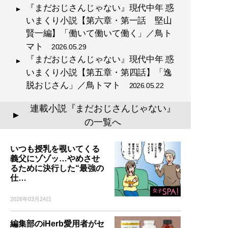
『まだおじさんじゃない』現代中年 惑
いまくり小説【第六章・第一話 堅山
賢一編】「働いて働いて働く」／鳥ト
マト
2026.05.29
『まだおじさんじゃない』現代中年 惑
いまくり小説【第五章・第四話】「逸
脱おじさん」／鳥トマト
2026.05.22
連載小説『まだおじさんじゃない』
▲
の一覧へ
いつも授乳を覗いてくる
義父にゾゾッ…やめさせ
るために決行した“最強の
仕…
2026年03月24日
編集部のiHerb愛用者がセ