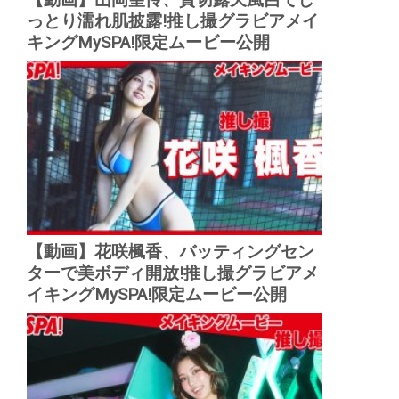
っとり濡れ肌披露!推し撮グラビアメイ
キングMySPA!限定ムービー公開
【動画】花咲楓香、バッティングセン
ターで美ボディ開放!推し撮グラビアメ
イキングMySPA!限定ムービー公開