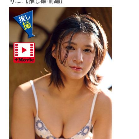
り......【推し撮-前編】