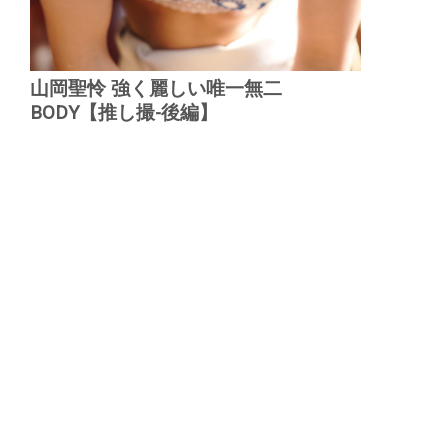
山岡聖怜 強く麗しい唯一無二
BODY【推し撮-後編】
▲
PAGE TOP
広告掲載について
日刊SPA！について
ニュース提供先
PR記事一覧