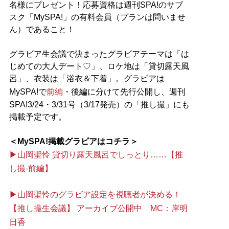
名様にプレゼント！応募資格は週刊SPA!のサブ
スク「MySPA!」の有料会員（プランは問いませ
ん）であること！
グラビア生会議で決まったグラビアテーマは「は
じめての大人デート♡」、ロケ地は「貸切露天風
呂」、衣装は「浴衣＆下着」。グラビアは
MySPA!で
前編
・後編に分けて先行公開し、週刊
SPA!3/24・3/31号（3/17発売）の「推し撮」にも
掲載予定です。
＜MySPA!掲載グラビアはコチラ＞
▶山岡聖怜 貸切り露天風呂でしっとり……【推
し撮-前編】
▶山岡聖怜のグラビア設定を視聴者が決める！
【推し撮生会議】 アーカイブ公開中 MC：岸明
日香