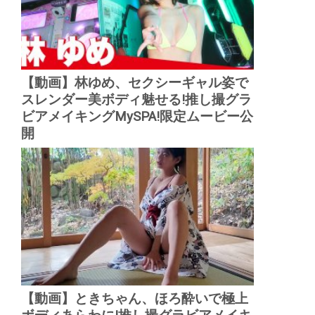
【動画】林ゆめ、セクシーギャル姿で
スレンダー美ボディ魅せる!推し撮グラ
ビアメイキングMySPA!限定ムービー公
開
【動画】ときちゃん、ほろ酔いで極上