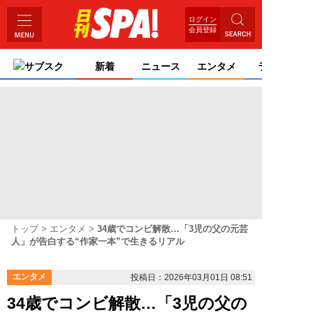
ログイン
会員登録
サブスク
新着
ニュース
エンタメ
ライフ
トップ
エンタメ
34歳でコンビ解散…「3児の父の元芸
人」が告白する“作家一本”で生きるリアル
エンタメ
投稿日：2026年03月01日 08:51
34歳でコンビ解散…「3児の父の