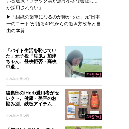
いる選択「ブラック臭が漂う小さな会社にし
か採用されない」
▶「組織の歯車になるのが怖かった」元“日本
一のニート”が語る40代からの働き方改革と自
由の本質
「バイト生活を恥じてい
た」元子役『渡鬼』加津
ちゃん、登校拒否・高校
中退…
2026年08月02日
編集部のiHerb愛用者がセ
レクト。健康・美容のお
悩み別、鉄板アイテム…
2026年06月22日