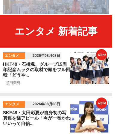
エンタメ 新着記事
NEW!
エンタメ
2026年08月08日
HKT48・石橋颯、グループ15周
年記念ムックの取材で頭をフル回
転「どうや...
須田紫苑
NEW!
エンタメ
2026年08月08日
SKE48・太田彩夏が自身初の写
真集を猛アピール「今が一番かわ
いいって自信...