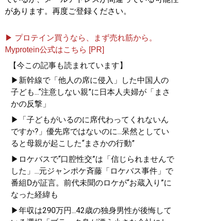
があります。再度ご登録ください。
▶ プロテイン買うなら、まず売れ筋から。
Myprotein公式はこちら [PR]
【今この記事も読まれています】
▶新幹線で「他人の席に侵入」した中国人の
子ども...“注意しない親”に日本人夫婦が「まさ
かの反撃」
▶「子どもがいるのに席代わってくれないん
ですか?」優先席ではないのに...呆然としてい
ると母親が起こした“まさかの行動”
▶ロケバスで“口腔性交”は「信じられませんで
した」...元ジャンポケ斉藤「ロケバス事件」で
番組Dが証言。前代未聞のロケが“お蔵入り”に
なった経緯も
▶年収は290万円...42歳の独身男性が後悔して