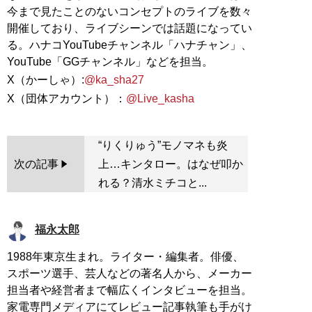
今まで見たことのないコンセプトのライブを数々
開催しており、ライブシーンでは話題になってい
る。ハナコYouTubeチャンネル「ハナチャン」、
YouTube「GGチャンネル」などを担当。
X（かーしゃ）:
@ka_sha27
X（団体アカウント）：
@Live_kasha
“りくりゅう”モノマネも炎
次の記事
上…キンタロー。はなぜ叩か
れる？清水ミチコと...
福永太郎
1988年東京生まれ。ライター・編集者。俳優、
スポーツ選手、芸人などの著名人から、メーカー
担当者や経営者まで幅広くインタビューを担当。
家電専門メディアにてレビュー記事執筆も手がけ