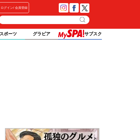
ログイン
会員登録
スポーツ
グラビア
サブスク