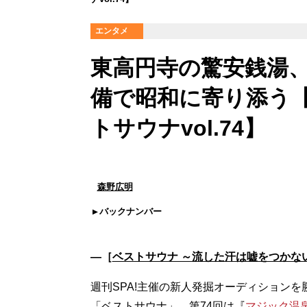
エンタメ
東高円寺の驚安銭湯
備で昭和に寄り添う【5
トサウナvol.74】
森野広明
バックナンバー
―［
ベストサウナ ～流した汗は嘘をつかな
週刊SPA!主催の新人発掘オーディションを勝
「ベストサウナ」。第74回は『
マジック温泉