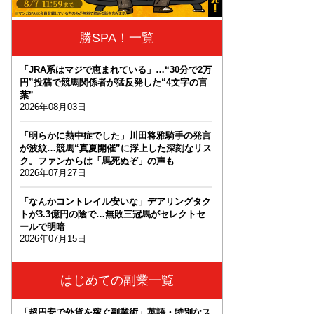
勝SPA！一覧
「JRA系はマジで恵まれている」…“30分で2万
円”投稿で競馬関係者が猛反発した“4文字の言
葉”
2026年08月03日
「明らかに熱中症でした」川田将雅騎手の発言
が波紋…競馬“真夏開催”に浮上した深刻なリス
ク。ファンからは「馬死ぬぞ」の声も
2026年07月27日
「なんかコントレイル安いな」デアリングタク
トが3.3億円の陰で…無敗三冠馬がセレクトセ
ールで明暗
2026年07月15日
はじめての副業一覧
「超円安で外貨を稼ぐ副業術」英語・特別なス