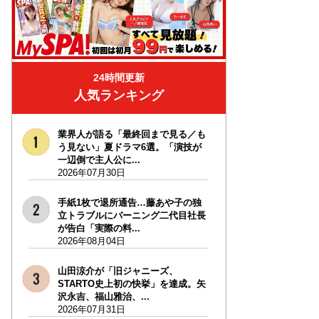
24時間更新
人気ランキング
業界人が語る「最終回まで見る／も
う見ない」夏ドラマ6選。「演技が
一辺倒で主人公に...
2026年07月30日
手紙1枚で退所通告…藤あや子の独
立トラブルにバーニング二代目社長
が告白「実際の料...
2026年08月04日
山田涼介が「旧ジャニーズ、
STARTO史上初の快挙」を達成。矢
沢永吉、福山雅治、...
2026年07月31日