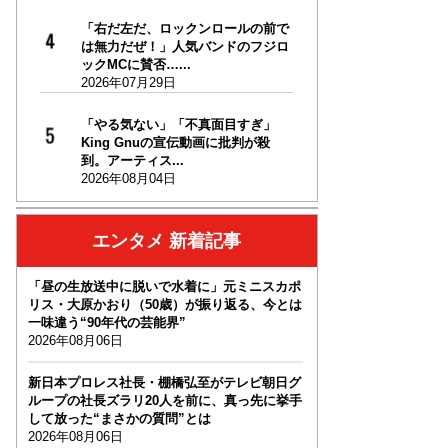
「右だ左だ、ロックンロールの前で
は無力だぜ！」人気バンドのフジロ
ックMCに賛否…...
2026年07月29日
「やる気ない」「不真面目すぎ」
King Gnuの宣伝動画に批判が殺
到。アーティス...
2026年08月04日
エンタメ 新着記事
「昼の生放送中に脱いで水着に」元ミニスカポ
リス・大原かおり（50歳）が振り返る、今とは
一味違う“90年代の芸能界”
2026年08月06日
新日本プロレス社長・棚橋弘至がテレビ朝日グ
ループの社長ズラリ20人を前に、真っ先に挙手
して放った“まさかの質問”とは
2026年08月06日