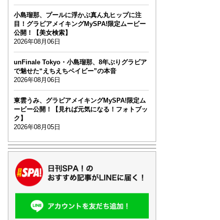
小島瑠那、プールに浮かぶ真ん丸ヒップに注
目！グラビアメイキングMySPA!限定ムービー
公開！【美女検索】
2026年08月06日
unFinale Tokyo・小島瑠那、8年ぶりグラビア
で魅せた“えちえちベイビー”の本音
2026年08月06日
東雲うみ、グラビアメイキングMySPA!限定ム
ービー公開！【見れば元気になる！フォトブッ
ク】
2026年08月05日