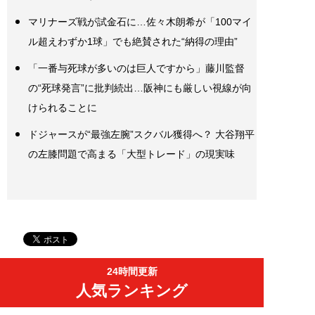
マリナーズ戦が試金石に…佐々木朗希が「100マイ
ル超えわずか1球」でも絶賛された“納得の理由”
「一番与死球が多いのは巨人ですから」藤川監督
の“死球発言”に批判続出…阪神にも厳しい視線が向
けられることに
ドジャースが“最強左腕”スクバル獲得へ？ 大谷翔平
の左膝問題で高まる「大型トレード」の現実味
24時間更新
人気ランキング