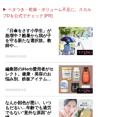
▶ ベタつき・乾燥・ボリューム不足に。スカル
プDを公式でチェック [PR]
「日傘をさす小学生」が
急増中？酷暑から我が子
を守る新たな選択肢。教
師や…
2026年07月16日
編集部のiHerb愛用者がセ
レクト。健康・美容のお
悩み別、鉄板アイテム…
2026年06月22日
なんか顔色が悪い、いつ
もだるい…年齢でも過労
でもない“意外な原因”が