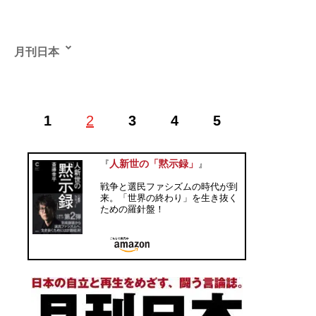
月刊日本
げっかんにっぽん●Twitter ID=
@GekkanNippon
。「日本
1
2
3
4
5
の自立と再生を目指す、闘う言論誌」を標榜する保守系
オピニオン誌。「左右」という偏狭な枠組みに囚われな
い硬派な論調とスタンスで知られる。
人新世の「黙示録」
『
』
戦争と選民ファシズムの時代が到
記事一覧へ
来。「世界の終わり」を生き抜く
ための羅針盤！