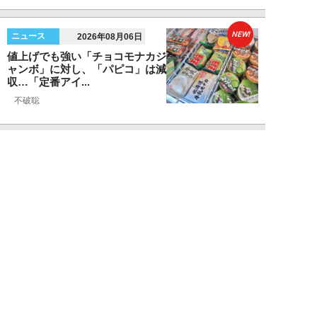
NEW!
ニュース
2026年08月06日
値上げでも強い「チョコモナカジ
ャンボ」に対し、「パピコ」は減
収…「定番アイ...
不破聡
NEW!
ニュース
2026年08月05日
なぜワイドショーは「酷暑」を連
呼する？ 山口真由が明かす、テ
レビが天気ネタ...
山口真由
NEW!
ニュース
2026年08月05日
やまゆり園事件から10年。乙武
洋匡が問う「私たちの心にも“植
松聖”が棲んで...