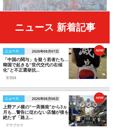
ニュース 新着記事
NEW!
ニュース
2026年08月07日
「中国の関与」を疑う若者たち…
韓国で起きる“世代交代の右傾
化”と不正選挙抗...
安宿緑
NEW!
ニュース
2026年08月06日
上野アメ横の“一斉摘発”から3ヵ
月も…警告に従わない店舗が後を
絶たず「路上...
デヤブロウ