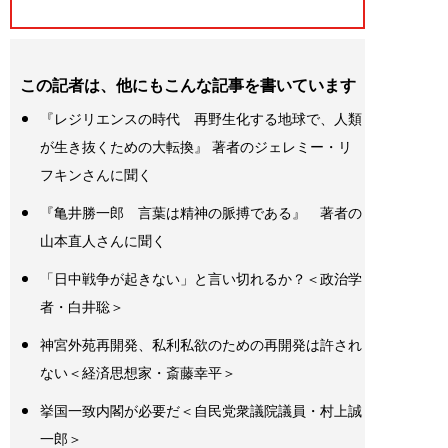
この記者は、他にもこんな記事を書いています
『レジリエンスの時代 再野生化する地球で、人類
が生き抜くための大転換』 著者のジェレミー・リ
フキンさんに聞く
『亀井勝一郎 言葉は精神の脈搏である』 著者の
山本直人さんに聞く
「日中戦争が起きない」と言い切れるか？＜政治学
者・白井聡＞
神宮外苑再開発、私利私欲のための再開発は許され
ない＜経済思想家・斎藤幸平＞
挙国一致内閣が必要だ＜自民党衆議院議員・村上誠
一郎＞