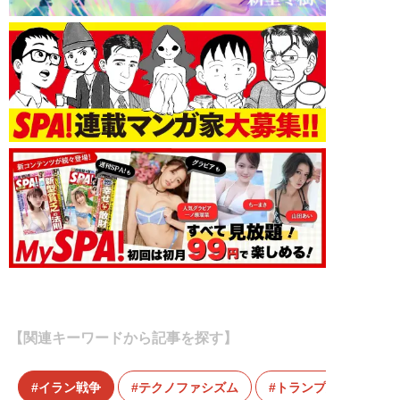
【関連キーワードから記事を探す】
イラン戦争
テクノファシズム
トランプ大統領