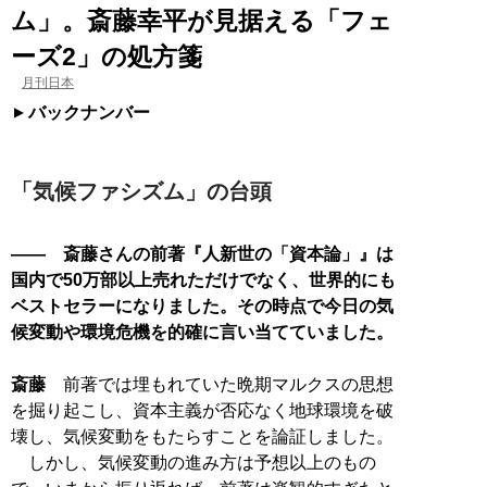
ム」。斎藤幸平が見据える「フェ
ーズ2」の処方箋
月刊日本
バックナンバー
「気候ファシズム」の台頭
―― 斎藤さんの前著『人新世の「資本論」』は
国内で50万部以上売れただけでなく、世界的にも
ベストセラーになりました。その時点で今日の気
候変動や環境危機を的確に言い当てていました。
斎藤
前著では埋もれていた晩期マルクスの思想
を掘り起こし、資本主義が否応なく地球環境を破
壊し、気候変動をもたらすことを論証しました。
しかし、気候変動の進み方は予想以上のもの