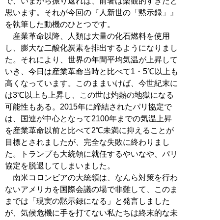
で、いまから振り返れば、前著は楽観的すぎたと
思います。それが今回の『人新世の「黙示録」』
を執筆した動機のひとつです。
産業革命以降、人類は大量の化石燃料を使用
し、膨大な二酸化炭素を排出するようになりまし
た。それにより、世界の年間平均気温が上昇して
いき、今日は産業革命当時と比べて1・5℃以上も
高くなっています。このままいけば、今世紀末に
は3℃以上も上昇し、この世は灼熱の地獄になる
可能性もある。2015年に締結されたパリ協定で
は、国連が中心となって2100年までの気温上昇
を産業革命以前と比べて2℃未満に抑えることが
目標とされましたが、完全な失敗に終わりまし
た。トランプも大統領に就任するやいなや、パリ
協定を脱退してしまいました。
南米コロンビアの大統領は、なんら対策を行わ
ないアメリカを国際会議の場で非難して、このま
までは「現実の黙示録になる」と発言しました
が、気候危機に手を打てない私たちは終末的な未