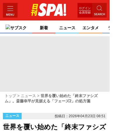
ログイン
会員登録
サブスク
新着
ニュース
エンタメ
ライフ
トップ
ニュース
世界を覆い始めた「終末ファシズ
ム」。斎藤幸平が見据える「フェーズ2」の処方箋
ニュース
投稿日：2026年04月23日 08:51
世界を覆い始めた「終末ファシズ