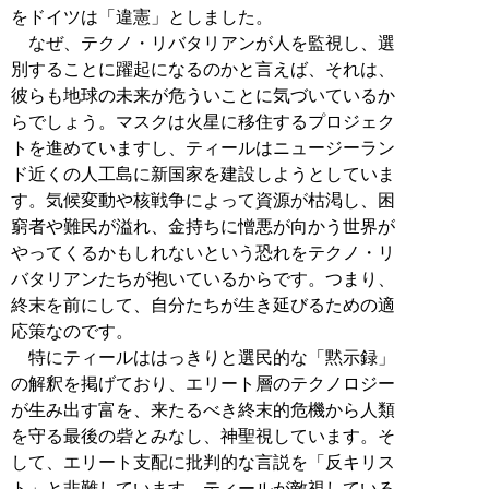
をドイツは「違憲」としました。
なぜ、テクノ・リバタリアンが人を監視し、選
別することに躍起になるのかと言えば、それは、
彼らも地球の未来が危ういことに気づいているか
らでしょう。マスクは火星に移住するプロジェク
トを進めていますし、ティールはニュージーラン
ド近くの人工島に新国家を建設しようとしていま
す。気候変動や核戦争によって資源が枯渇し、困
窮者や難民が溢れ、金持ちに憎悪が向かう世界が
やってくるかもしれないという恐れをテクノ・リ
バタリアンたちが抱いているからです。つまり、
終末を前にして、自分たちが生き延びるための適
応策なのです。
特にティールははっきりと選民的な「黙示録」
の解釈を掲げており、エリート層のテクノロジー
が生み出す富を、来たるべき終末的危機から人類
を守る最後の砦とみなし、神聖視しています。そ
して、エリート支配に批判的な言説を「反キリス
ト」と非難しています。ティールが敵視している