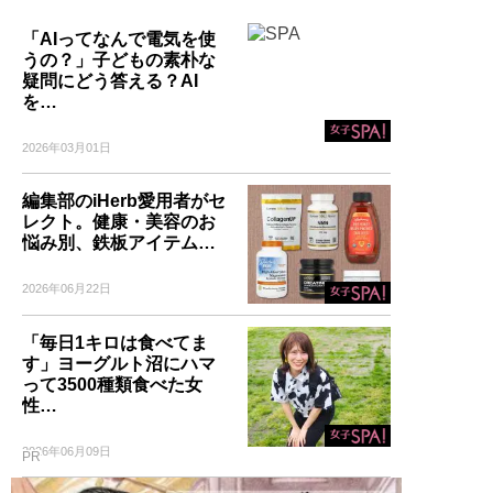
「AIってなんで電気を使
うの？」子どもの素朴な
疑問にどう答える？AI
を…
2026年03月01日
編集部のiHerb愛用者がセ
レクト。健康・美容のお
悩み別、鉄板アイテム…
2026年06月22日
「毎日1キロは食べてま
す」ヨーグルト沼にハマ
って3500種類食べた女
性…
2026年06月09日
PR