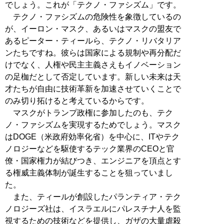
でしょう。これが「テクノ・ファシズム」です。
テクノ・ファシズムの危険性を象徴しているの
が、イーロン・マスク、あるいはマスクの盟友で
あるピーター・ティールら、テクノ・リバタリア
ンたちですね。彼らは国家による規制や再分配だ
けでなく、人権や民主主義さえもイノベーション
の足枷だとして否定しています。新しい未来は天
才たちが自由に技術革新を加速させていくことで
のみ切り拓けると考えているからです。
マスクがトランプ政権に参加したのも、テク
ノ・ファシズムを実現するためでしょう。マスク
はDOGE（米政府効率化省）を中心に、ITやテク
ノロジーなどを駆使するテック業界のCEOと官
僚・国家権力が結びつき、エンジニアを頂点とす
る権威主義体制が誕生することを狙っていまし
た。
また、ティールが創設したパランティア・テク
ノロジーズ社は、イスラエルにパレスチナ人を監
視するための技術などを提供し、ガザの大量虐殺