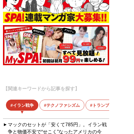
【関連キーワードから記事を探す】
イラン戦争
テクノファシズム
トランプ大統領
マックのセットが「安くて785円」。イラン戦
争と物価不安で“せこく”なったアメリカの今