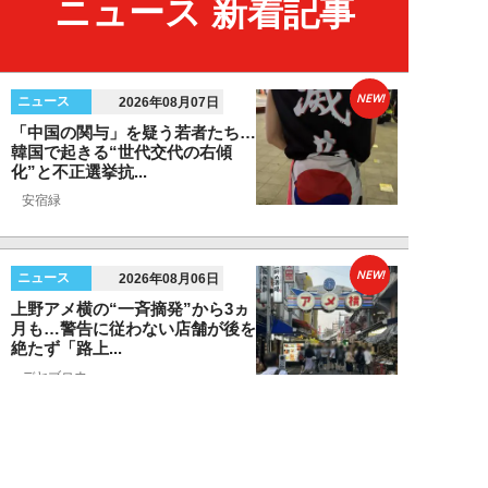
ニュース 新着記事
NEW!
ニュース
2026年08月07日
「中国の関与」を疑う若者たち…
韓国で起きる“世代交代の右傾
化”と不正選挙抗...
安宿緑
NEW!
ニュース
2026年08月06日
上野アメ横の“一斉摘発”から3ヵ
月も…警告に従わない店舗が後を
絶たず「路上...
デヤブロウ
NEW!
ニュース
2026年08月06日
値上げでも強い「チョコモナカジ