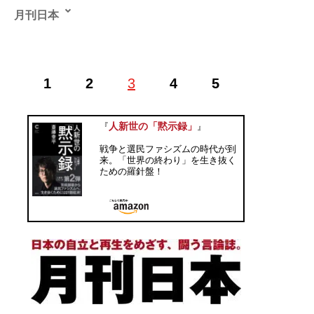
月刊日本
げっかんにっぽん●Twitter ID=
@GekkanNippon
。「日本
1
2
3
4
5
の自立と再生を目指す、闘う言論誌」を標榜する保守系
オピニオン誌。「左右」という偏狭な枠組みに囚われな
い硬派な論調とスタンスで知られる。
人新世の「黙示録」
『
』
戦争と選民ファシズムの時代が到
記事一覧へ
来。「世界の終わり」を生き抜く
ための羅針盤！