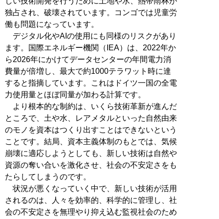
しい技術開発を行うために土地や水、熱帯雨林が
独占され、破壊されています。コンゴでは児童労
働も問題になっています。
デジタル化やAIの使用にも同様のリスクがあり
ます。国際エネルギー機関（IEA）は、2022年か
ら2026年にかけてデータセンターの年間電力消
費量が倍増し、最大で約1000テラワット時に達
すると指摘しています。これはドイツ一国の全電
力使用量とほぼ同量が加わる計算です。
より根本的な制約は、いくら技術革新が進んだ
ところで、土や水、レアメタルといった自然由来
のモノを資本はつくり出すことはできないという
ことです。結局、資本主義体制のもとでは、気候
崩壊に適応しようとしても、新しい技術は自然や
資源の奪い合いを激化させ、社会の不安定さをも
たらしてしまうのです。
状況が悪くなっていく中で、新しい技術が活用
されるのは、人々を効率的、科学的に管理し、社
会の不安定さを無理やり抑え込む監視社会のため