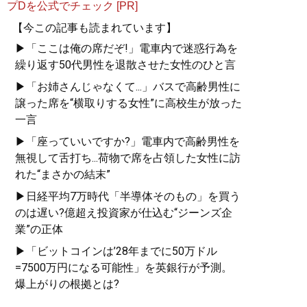
プDを公式でチェック [PR]
【今この記事も読まれています】
▶「ここは俺の席だぞ!」電車内で迷惑行為を
繰り返す50代男性を退散させた女性のひと言
▶「お姉さんじゃなくて...」バスで高齢男性に
譲った席を“横取りする女性”に高校生が放った
一言
▶「座っていいですか?」電車内で高齢男性を
無視して舌打ち...荷物で席を占領した女性に訪
れた“まさかの結末”
▶日経平均7万時代「半導体そのもの」を買う
のは遅い?億超え投資家が仕込む“ジーンズ企
業”の正体
▶「ビットコインは’28年までに50万ドル
=7500万円になる可能性」を英銀行が予測。
爆上がりの根拠とは?