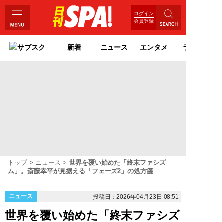
ログイン
会員登録
サブスク
新着
ニュース
エンタメ
ライフ
トップ
ニュース
世界を覆い始めた「終末ファシズ
ム」。斎藤幸平が見据える「フェーズ2」の処方箋
ニュース
投稿日：2026年04月23日 08:51
世界を覆い始めた「終末ファシズ