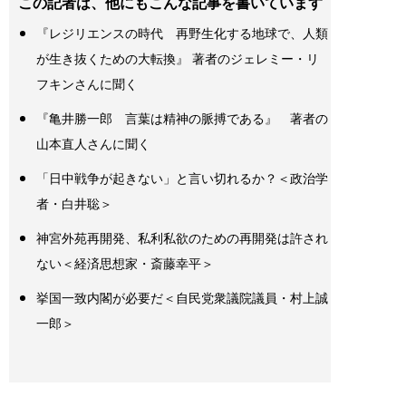
この記者は、他にもこんな記事を書いています
『レジリエンスの時代 再野生化する地球で、人類
が生き抜くための大転換』 著者のジェレミー・リ
フキンさんに聞く
『亀井勝一郎 言葉は精神の脈搏である』 著者の
山本直人さんに聞く
「日中戦争が起きない」と言い切れるか？＜政治学
者・白井聡＞
神宮外苑再開発、私利私欲のための再開発は許され
ない＜経済思想家・斎藤幸平＞
挙国一致内閣が必要だ＜自民党衆議院議員・村上誠
一郎＞