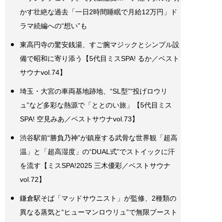
かす壮絶な過去「一日2時間睡眠で月給12万円」ド
ラマ続編への“想い”も
東高円寺の驚安銭湯、すご腕マジックとシンプル設
備で昭和に寄り添う【5代目ミスSPA! るか／ベスト
サウナvol.74】
埼玉・大宮の車両基地跡地、“SL型”“投げロウリ
ュ”など多彩な熱源で「ととのい旅」【5代目ミス
SPA! 空見みあ／ベストサウナvol.73】
渋谷駅前“勝負乃神”が鎮座する武骨な世界観「超高
温」と「超高湿度」の“DUAL式”でストイックに汗
を流す【ミスSPA!2025 三木優彩／ベストサウナ
vol.72】
鎌倉駅そば「マッドサウニスト」が監修、2種類の
異なる蒸気と“ヒューマンロウリュ”で無限ブースト