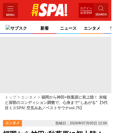
ログイン
会員登録
サブスク
新着
ニュース
エンタメ
ライフ
トップ
エンタメ
福岡から神田×秋葉原に初上陸！ 末端
と深部のコンディション調整で、心身まで“しあがる”【5代
目ミスSPA! 空見みあ／ベストサウナvol.75】
エンタメ
投稿日：2026年07月05日 12:00