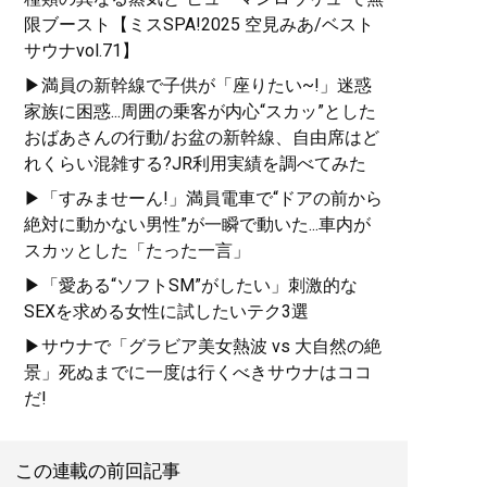
限ブースト【ミスSPA!2025 空見みあ/ベスト
サウナvol.71】
▶満員の新幹線で子供が「座りたい~!」迷惑
家族に困惑...周囲の乗客が内心“スカッ”とした
おばあさんの行動/お盆の新幹線、自由席はど
れくらい混雑する?JR利用実績を調べてみた
▶「すみませーん!」満員電車で“ドアの前から
絶対に動かない男性”が一瞬で動いた...車内が
スカッとした「たった一言」
▶「愛ある“ソフトSM”がしたい」刺激的な
SEXを求める女性に試したいテク3選
▶サウナで「グラビア美女熱波 vs 大自然の絶
景」死ぬまでに一度は行くべきサウナはココ
だ!
この連載の前回記事