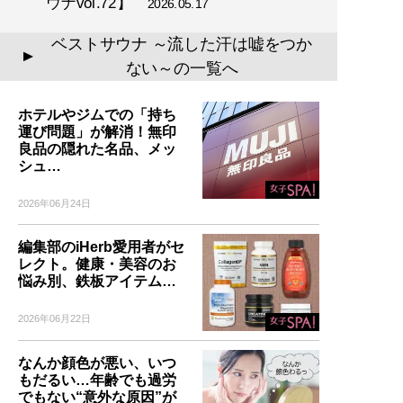
ウナvol.72】
2026.05.17
ベストサウナ ～流した汗は嘘をつか
▲
ない～の一覧へ
ホテルやジムでの「持ち
運び問題」が解消！無印
良品の隠れた名品、メッ
シュ…
2026年06月24日
編集部のiHerb愛用者がセ
レクト。健康・美容のお
悩み別、鉄板アイテム…
2026年06月22日
なんか顔色が悪い、いつ
もだるい…年齢でも過労
でもない“意外な原因”が