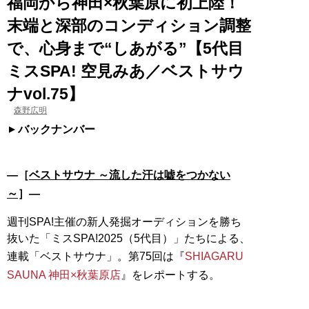
福岡から神田×秋葉原に初上陸！
末端と深部のコンディション調整
で、心身まで“しあがる”【5代目
ミスSPA! 空見みあ／ベストサウ
ナvol.75】
森野広明
バックナンバー
―［
ベストサウナ ～流した汗は嘘をつかない
～
］―
週刊SPA!主催の新人発掘オーディションを勝ち
抜いた「ミスSPA!2025（5代目）」たちによる、
連載「ベストサウナ」。第75回は『
SHIAGARU
SAUNA 神田×秋葉原店
』をレポートする。