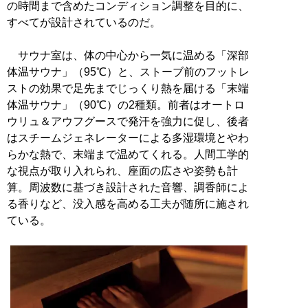
の時間まで含めたコンディション調整を目的に、
すべてが設計されているのだ。
サウナ室は、体の中心から一気に温める「深部
体温サウナ」（95℃）と、ストーブ前のフットレ
ストの効果で足先までじっくり熱を届ける「末端
体温サウナ」（90℃）の2種類。前者はオートロ
ウリュ＆アウフグースで発汗を強力に促し、後者
はスチームジェネレーターによる多湿環境とやわ
らかな熱で、末端まで温めてくれる。人間工学的
な視点が取り入れられ、座面の広さや姿勢も計
算。周波数に基づき設計された音響、調香師によ
る香りなど、没入感を高める工夫が随所に施され
ている。