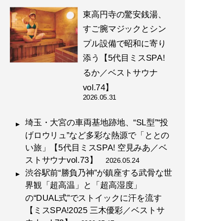
東高円寺の驚安銭湯、
すご腕マジックとシン
プル設備で昭和に寄り
添う【5代目ミスSPA!
るか／ベストサウナ
vol.74】
2026.05.31
埼玉・大宮の車両基地跡地、“SL型”“投
げロウリュ”など多彩な熱源で「ととの
い旅」【5代目ミスSPA! 空見みあ／ベ
ストサウナvol.73】
2026.05.24
渋谷駅前“勝負乃神”が鎮座する武骨な世
界観「超高温」と「超高湿度」
の“DUAL式”でストイックに汗を流す
【ミスSPA!2025 三木優彩／ベストサ