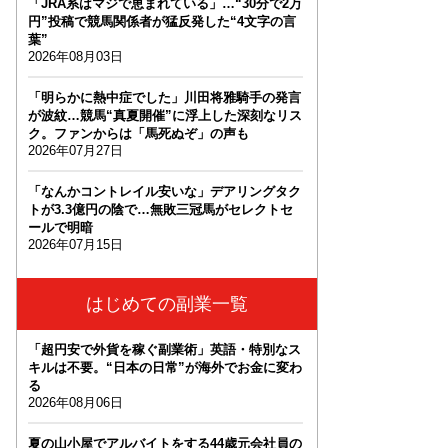
「JRA系はマジで恵まれている」…“30分で2万
円”投稿で競馬関係者が猛反発した“4文字の言
葉”
2026年08月03日
「明らかに熱中症でした」川田将雅騎手の発言
が波紋…競馬“真夏開催”に浮上した深刻なリス
ク。ファンからは「馬死ぬぞ」の声も
2026年07月27日
「なんかコントレイル安いな」デアリングタク
トが3.3億円の陰で…無敗三冠馬がセレクトセ
ールで明暗
2026年07月15日
はじめての副業一覧
「超円安で外貨を稼ぐ副業術」英語・特別なス
キルは不要。“日本の日常”が海外でお金に変わ
る
2026年08月06日
夏の山小屋でアルバイトをする44歳元会社員の