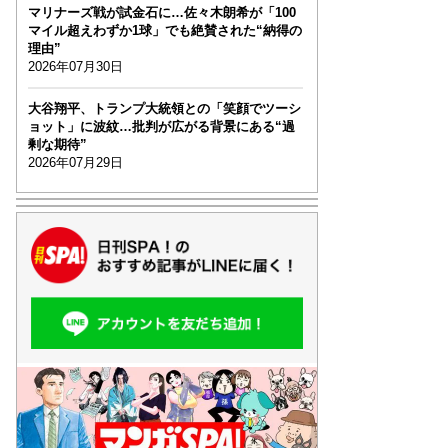
マリナーズ戦が試金石に…佐々木朗希が「100
マイル超えわずか1球」でも絶賛された“納得の
理由”
2026年07月30日
大谷翔平、トランプ大統領との「笑顔でツーシ
ョット」に波紋…批判が広がる背景にある“過
剰な期待”
2026年07月29日