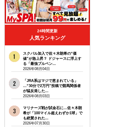
24時間更新
人気ランキング
スクバル加入で佐々木朗希の“価
値”が急上昇？ ドジャースに浮上す
る「最強ブルペン...
2026年08月04日
「JRA系はマジで恵まれている」
…“30分で2万円”投稿で競馬関係者
が猛反発した...
2026年08月03日
マリナーズ戦が試金石に…佐々木朗
希が「100マイル超えわずか1球」で
も絶賛された...
2026年07月30日