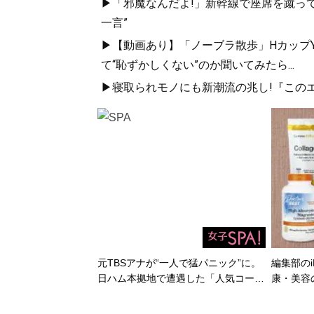
▶「邪魔なんだよ!」新幹線で座席を蹴って
一言”
▶【動画あり】「ノーブラ散歩」HカップYo
て“恥ずかしくない”のか聞いてみたら...
▶寝取られモノにも新潮流の兆し!『このエ
元TBSアナが“一人で猛パニック”に。
編集部のi
日ハム本拠地で遭遇した「人気コー…
康・美容