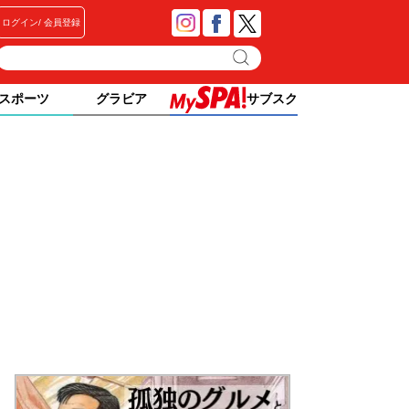
ログイン
会員登録
スポーツ
グラビア
サブスク