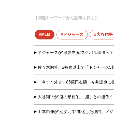
【関連キーワードから記事を探す】
MLB
ドジャース
大谷翔平
ドジャースが“最強左腕”スクバル獲得へ
佐々木朗希、2被弾以上で「ドジャース5戦
「今すぐ外せ」85億円右腕・今井達也に批
大谷翔平が“鬼の形相”に…捕手との連係
山本由伸が“別次元”に進化した理由。メ