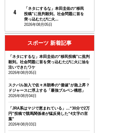
「ネタにするな」本田圭佑の“移民
投稿”に批判殺到。社会問題に首を
突っ込むたびに火...
2026年08月05日
スポーツ 新着記事
「ネタにするな」本田圭佑の“移民投稿”に批判
殺到。社会問題に首を突っ込むたびに火に油を
注いできたワケ
2026年08月05日
スクバル加入で佐々木朗希の“価値”が急上昇？
ドジャースに浮上する「最強ブルペン構想」
2026年08月04日
「JRA系はマジで恵まれている」…“30分で2万
円”投稿で競馬関係者が猛反発した“4文字の言
葉”
2026年08月03日