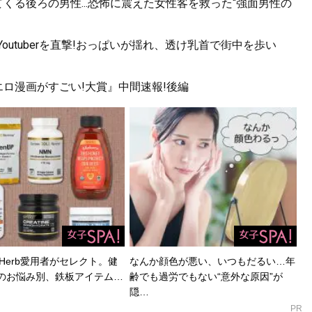
くる後ろの男性...恐怖に震えた女性客を救った“強面男性の
utuberを直撃!おっぱいが揺れ、透け乳首で街中を歩い
ロ漫画がすごい!大賞』中間速報!後編
Herb愛用者がセレクト。健
なんか顔色が悪い、いつもだるい…年
のお悩み別、鉄板アイテム…
齢でも過労でもない“意外な原因”が
隠…
PR