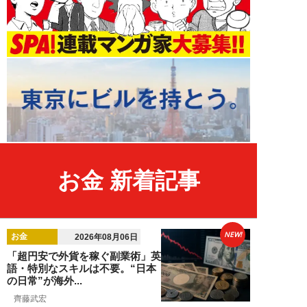
お金 新着記事
NEW!
お金
2026年08月06日
「超円安で外貨を稼ぐ副業術」英
語・特別なスキルは不要。“日本
の日常”が海外...
齊藤武宏