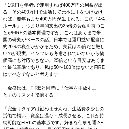
「1億円を年4%で運用すれば400万円の利益が出
る。その400万円で生活して元本に手をつけなけ
れば、翌年もまた400万円が生まれる。この『4%
ルール』、つまり年間支出の25倍の資産を持つこ
とがFIREの基本原理ですが、これはあくまで米
国の研究がベースの話。日本では運用益や配当に
約20%の税金がかかるため、実質は25倍だと厳し
いのが現実。インフレも考慮されていないから物
価高にも対応できない。25倍という目安はあくま
で最低基準であり、私は50〜100倍はないとFIRE
はすべきでないと考えます」
金盛氏は、FIREと同時に「仕事を手放すこ
と」のリスクも指摘する。
「完全リタイアは勧めませんね。生活費を少しの
労働で補い、資産は温存・成長させる。これが持
続可能なFIREの基本形です。好きな仕事を週2〜