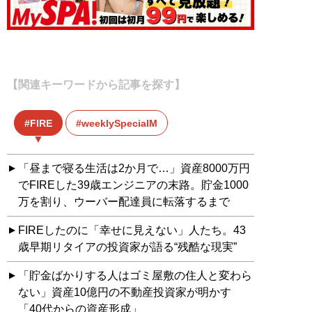
【関連キーワードから記事を探す】
FIRE
weeklySpecialM
「昼まで寝る生活は2か月で…」資産8000万円
でFIREした39歳エンジニアの末路。貯金1000
万を割り、ウーバー配達員に転落するまで
FIREしたのに「幸せに見えない」人たち。43
歳早期リタイアの投資家が語る“残酷な現実”
「貯金ばかりする人はゴミ屋敷の住人と変わら
ない」資産10億円の不動産投資家が明かす
「40代からの資産形成」