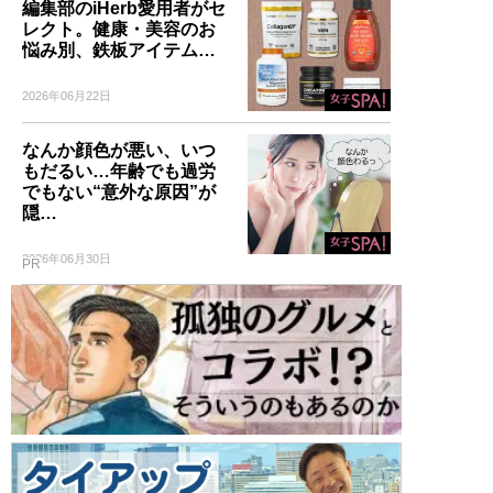
編集部のiHerb愛用者がセ
レクト。健康・美容のお
悩み別、鉄板アイテム…
2026年06月22日
なんか顔色が悪い、いつ
もだるい…年齢でも過労
でもない“意外な原因”が
隠…
2026年06月30日
PR