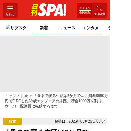
ログイン
会員登録
サブスク
新着
ニュース
エンタメ
ライフ
トップ
お金
「昼まで寝る生活は2か月で…」資産8000万
円でFIREした39歳エンジニアの末路。貯金1000万を割り、
ウーバー配達員に転落するまで
お金
投稿日：2026年05月23日 08:54