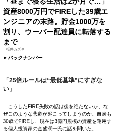
「昼まで寝る生活は2か月で…」
資産8000万円でFIREした39歳エ
ンジニアの末路。貯金1000万を
割り、ウーバー配達員に転落する
まで
桜井カズキ
バックナンバー
「25倍ルールは“最低基準”にすぎな
い」
こうしたFIRE失敗の話は後を絶たないが、な
ぜこのような悲劇が起こってしまうのか。自身も
30歳でFIREし、現在は3億円規模の資産を運用す
る個人投資家の金盛潤一氏に話を聞いた。