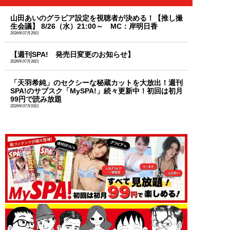
山田あいのグラビア設定を視聴者が決める！【推し撮
生会議】 8/26（水）21:00～ MC：岸明日香
2026年07月29日
【週刊SPA! 発売日変更のお知らせ】
2026年07月28日
「天羽希純」のセクシーな秘蔵カットを大放出！週刊
SPA!のサブスク「MySPA!」続々更新中！初回は初月
99円で読み放題
2026年07月03日