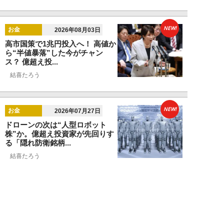
NEW!
お金
2026年08月03日
高市国策で1兆円投入へ！ 高値か
ら“半値暴落”した今がチャン
ス？ 億超え投...
結喜たろう
NEW!
お金
2026年07月27日
ドローンの次は“人型ロボット
株”か。億超え投資家が先回りす
る「隠れ防衛銘柄...
結喜たろう
NEW!
お金
2026年07月27日
父の遺産5000万円で兄弟が絶縁
「長男だから」「介護したのは
私」家族が“争...