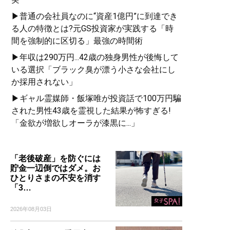
▶普通の会社員なのに“資産1億円”に到達でき
る人の特徴とは?元GS投資家が実践する「時
間を強制的に区切る」最強の時間術
▶年収は290万円...42歳の独身男性が後悔して
いる選択「ブラック臭が漂う小さな会社にし
か採用されない」
▶ギャル霊媒師・飯塚唯が投資話で100万円騙
された男性43歳を霊視した結果が怖すぎる!
「金欲が増欲しオーラが漆黒に...」
「老後破産」を防ぐには
貯金一辺倒ではダメ。お
ひとりさまの不安を消す
「3…
2026年08月03日