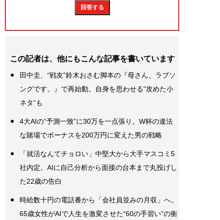
この記者は、他にもこんな記事を書いています
田中圭、“戦友”鈴木おさむ脚本の『母さん、ラブソ
ングです。』で再始動。自身を思わせる“攻めた小
ネタ”も
4大AIの“予測一致”に30万を一点張り。W杯の違法
な賭場でボーナスを200万円に変えた男の戦略
「就活なんてチョロい」中堅大から大手マスコミ5
社内定。AIに自己分析から面接の台本まで丸投げし
た22歳の告白
時給数十円の電話番から「会社員並みの月収」へ。
65歳女性がAIで人生を激変させた“60の手習い”の衝