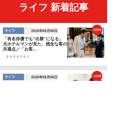
ライフ 新着記事
NEW!
ライフ
2026年08月08日
「有名俳優でも“出禁”になる」
元ホテルマンが見た、残念な客の
共通点／「お客...
オオサキサオリ
NEW!
ライフ
2026年08月08日
120万円かけて「豊胸手術」した
33歳男性を直撃「ゲイでもな
い。性同一性障...
佐藤隼秀
NEW!
ライフ
2026年08月08日