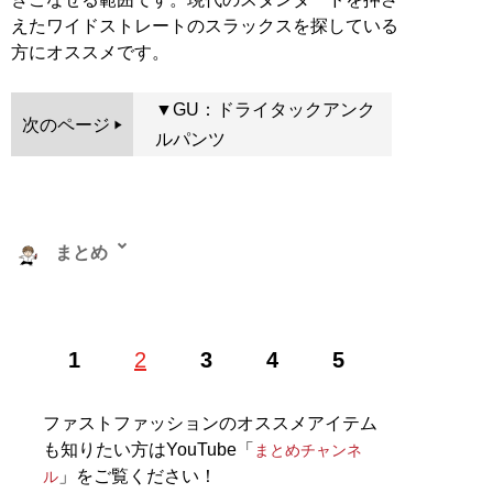
えたワイドストレートのスラックスを探している
方にオススメです。
▼GU：ドライタックアンク
次のページ
ルパンツ
まとめ
株式会社RePLAY代表取締役。ブランドやセレクトショ
1
2
3
4
5
ップ、古着、ウェブメディアなどアパレルに関する多彩
な事業を運営。ユーチューブ「
まとめチャンネル
」など
でオシャレ初心者にもわかりやすいファッション情報を
ファストファッションのオススメアイテム
配信中！
も知りたい方はYouTube「
まとめチャンネ
」をご覧ください！
ル
記事一覧へ