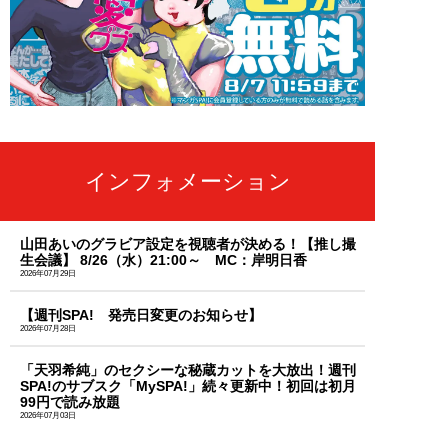
インフォメーション
山田あいのグラビア設定を視聴者が決める！【推し撮
生会議】 8/26（水）21:00～ MC：岸明日香
2026年07月29日
【週刊SPA! 発売日変更のお知らせ】
2026年07月28日
「天羽希純」のセクシーな秘蔵カットを大放出！週刊
SPA!のサブスク「MySPA!」続々更新中！初回は初月
99円で読み放題
2026年07月03日