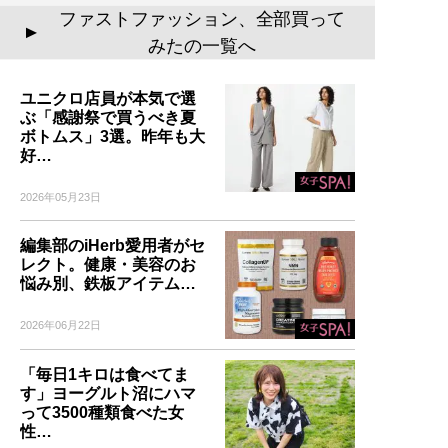
ファストファッション、全部買って
▲
みたの一覧へ
ユニクロ店員が本気で選
ぶ「感謝祭で買うべき夏
ボトムス」3選。昨年も大
好…
2026年05月23日
編集部のiHerb愛用者がセ
レクト。健康・美容のお
悩み別、鉄板アイテム…
2026年06月22日
「毎日1キロは食べてま
す」ヨーグルト沼にハマ
って3500種類食べた女
性…