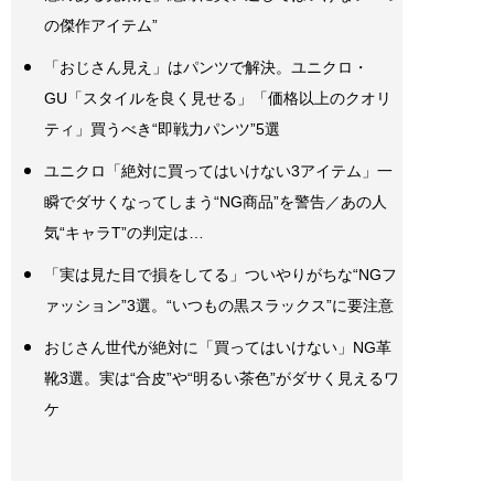
の傑作アイテム”
「おじさん見え」はパンツで解決。ユニクロ・
GU「スタイルを良く見せる」「価格以上のクオリ
ティ」買うべき“即戦力パンツ”5選
ユニクロ「絶対に買ってはいけない3アイテム」一
瞬でダサくなってしまう“NG商品”を警告／あの人
気“キャラT”の判定は…
「実は見た目で損をしてる」ついやりがちな“NGフ
ァッション”3選。“いつもの黒スラックス”に要注意
おじさん世代が絶対に「買ってはいけない」NG革
靴3選。実は“合皮”や“明るい茶色”がダサく見えるワ
ケ