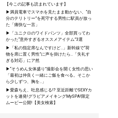
【今この記事も読まれています】
▶満員電車でスマホを見たまま動かない、“自
分のテリトリー”を死守する男性に駅員が放っ
た「痛快な一言」
▶「ユニクロのワイドパンツ」全部買ってわ
かった“意外すぎるオススメアイテム”3選
▶「私の指定席なんですけど...」新幹線で“荷
物を席に置く男性”に声を掛けたら...「失礼す
ぎる対応」にア然
▶“そうめん女体盛り”撮影会を開く女性の思い
「最初は仲良く一緒にご飯を食べる。そこか
ら少しずつ、胸を...」
▶愛森ちえ、吐息感じる!? 至近距離でSEXYカ
ットを連発!グラビアメイキングMySPA!限定
ムービー公開!【美女検索】