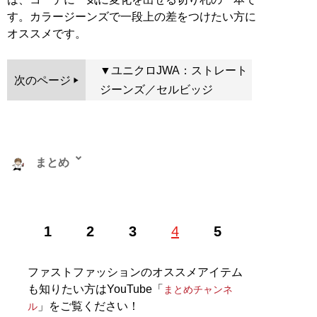
す。カラージーンズで一段上の差をつけたい方に
オススメです。
▼ユニクロJWA：ストレート
次のページ
ジーンズ／セルビッジ
まとめ
株式会社RePLAY代表取締役。ブランドやセレクトショ
1
2
3
4
5
ップ、古着、ウェブメディアなどアパレルに関する多彩
な事業を運営。ユーチューブ「
まとめチャンネル
」など
でオシャレ初心者にもわかりやすいファッション情報を
ファストファッションのオススメアイテム
配信中！
も知りたい方はYouTube「
まとめチャンネ
」をご覧ください！
ル
記事一覧へ