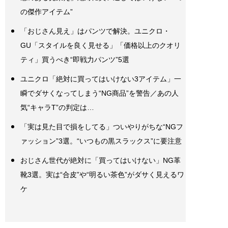
の傑作アイテム”
「おじさん見え」はパンツで解決。ユニクロ・
GU「スタイルを良く見せる」「価格以上のクオリ
ティ」買うべき“即戦力パンツ”5選
ユニクロ「絶対に買ってはいけない3アイテム」一
瞬でダサくなってしまう“NG商品”を警告／あの人
気“キャラT”の判定は…
「実は見た目で損をしてる」ついやりがちな“NGフ
ァッション”3選。“いつもの黒スラックス”に要注意
おじさん世代が絶対に「買ってはいけない」NG革
靴3選。実は“合皮”や“明るい茶色”がダサく見えるワ
ケ