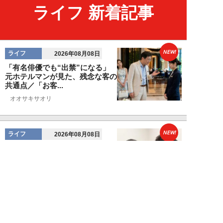
ライフ 新着記事
NEW!
ライフ
2026年08月08日
「有名俳優でも“出禁”になる」
元ホテルマンが見た、残念な客の
共通点／「お客...
オオサキサオリ
NEW!
ライフ
2026年08月08日
120万円かけて「豊胸手術」した
33歳男性を直撃「ゲイでもな
い。性同一性障...
佐藤隼秀
NEW!
ライフ
2026年08月08日