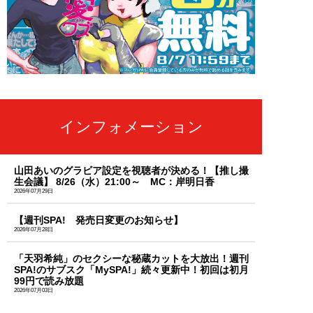
インフォメーション
山田あいのグラビア設定を視聴者が決める！【推し撮
生会議】 8/26（水）21:00～ MC：岸明日香
2026年07月29日
【週刊SPA! 発売日変更のお知らせ】
2026年07月28日
「天羽希純」のセクシーな秘蔵カットを大放出！週刊
SPA!のサブスク「MySPA!」続々更新中！初回は初月
99円で読み放題
2026年07月03日