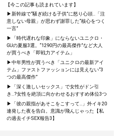
【今この記事も読まれています】
▶新幹線で“騒ぎ続ける子供”に怒り心頭...「注
意しない母親」が思わず謝罪した“核心をつく
一言”
▶「時代遅れな印象」にならないユニクロ・
GUの夏服3選。“1290円の最高傑作”など大人
が買うべき「即戦力アイテム」
▶中年男性が買うべき「ユニクロの最新アイ
テム」ファストファッションには見えない“3
つの最高傑作”
▶「深く激しいセックス」で女性がドン引
き...?女性を絶頂に向かわせるおすすめ体位3つ
▶「彼の親指があそこをこすって...」外イキ20
連発した夜を告白。意識が飛んじゃった【私
の過去イチSEX報告3】