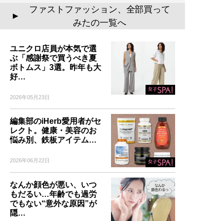
ファストファッション、全部買って
▲
みたの一覧へ
ユニクロ店員が本気で選
ぶ「感謝祭で買うべき夏
ボトムス」3選。昨年も大
好…
2026年05月23日
編集部のiHerb愛用者がセ
レクト。健康・美容のお
悩み別、鉄板アイテム…
2026年06月22日
なんか顔色が悪い、いつ
もだるい…年齢でも過労
でもない“意外な原因”が
隠…