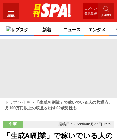
ログイン
会員登録
サブスク
新着
ニュース
エンタメ
ライフ
トップ
仕事
「生成AI副業」で稼いでいる人の共通点。
月100万円以上の収益を出す62歳男性も…
仕事
投稿日：2026年06月22日 15:51
「生成AI副業」で稼いでいる人の