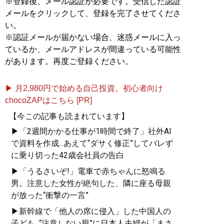
※登録後、メール認証が必要です。受信した認証
メールをクリックして、登録を完了させてくださ
い。
※認証メールが届かない場合、迷惑メールに入っ
ているか、メールアドレスが間違っている可能性
があります。再度ご登録ください。
▶ 月2,980円で始める自己投資。初心者向け
chocoZAPはこちら [PR]
【今この記事も読まれています】
▶「2週間かかる仕事が1時間で終了」社外AI
で資料を作成...あえて“ダサく修正”してバレず
に乗り切った42歳会社員の告白
▶「うるさいぞ!」電車で赤ちゃんに怒鳴る
男。注意した女性が絶句した、隣に座る母親
が放った“衝撃の一言”
▶新幹線で「他人の席に侵入」した中国人の
子ども...“注意しない親”に日本人夫婦が「まさ