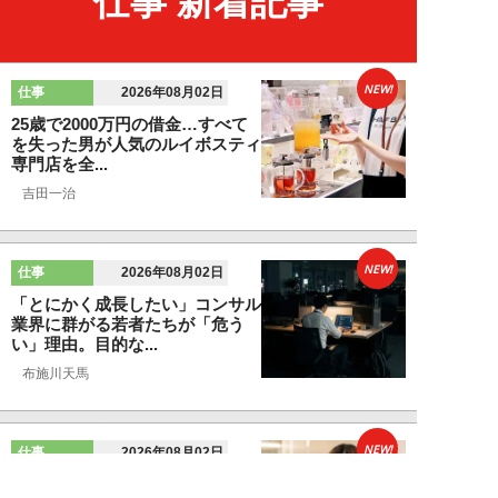
仕事 新着記事
NEW!
仕事
2026年08月02日
25歳で2000万円の借金…すべて
を失った男が人気のルイボスティ
専門店を全...
吉田一治
NEW!
仕事
2026年08月02日
「とにかく成長したい」コンサル
業界に群がる若者たちが「危う
い」理由。目的な...
布施川天馬
NEW!
仕事
2026年08月02日
「お局が孫のようにかわいがって