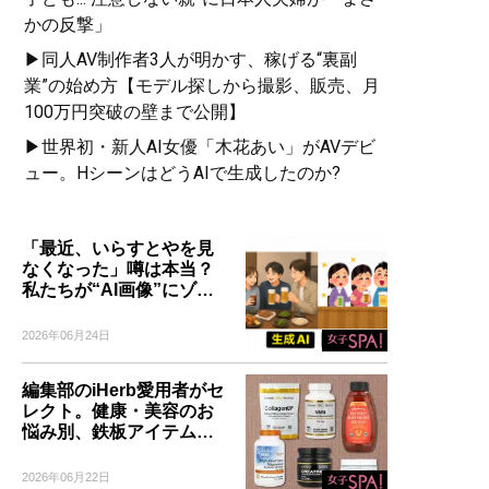
かの反撃」
▶同人AV制作者3人が明かす、稼げる“裏副
業”の始め方【モデル探しから撮影、販売、月
100万円突破の壁まで公開】
▶世界初・新人AI女優「木花あい」がAVデビ
ュー。HシーンはどうAIで生成したのか?
「最近、いらすとやを見
なくなった」噂は本当？
私たちが“AI画像”にゾ…
2026年06月24日
編集部のiHerb愛用者がセ
レクト。健康・美容のお
悩み別、鉄板アイテム…
2026年06月22日