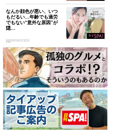
なんか顔色が悪い、いつ
もだるい…年齢でも過労
でもない“意外な原因”が
隠…
2026年06月30日
PR