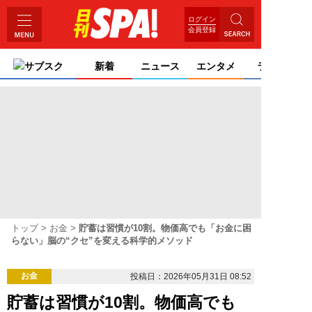
ログイン
会員登録
サブスク
新着
ニュース
エンタメ
ライフ
トップ
お金
貯蓄は習慣が10割。物価高でも「お金に困
らない」脳の“クセ”を変える科学的メソッド
お金
投稿日：2026年05月31日 08:52
貯蓄は習慣が10割。物価高でも