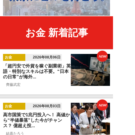
お金 新着記事
NEW!
お金
2026年08月06日
「超円安で外貨を稼ぐ副業術」英
語・特別なスキルは不要。“日本
の日常”が海外...
齊藤武宏
NEW!
お金
2026年08月03日
高市国策で1兆円投入へ！ 高値か
ら“半値暴落”した今がチャン
ス？ 億超え投...
結喜たろう