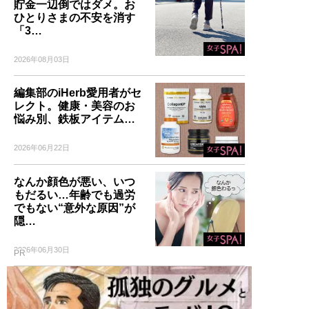
貯金一辺倒ではダメ。お
ひとりさまの不安を消す
「3…
2026年08月03日
編集部のiHerb愛用者がセ
レクト。健康・美容のお
悩み別、鉄板アイテム…
2026年06月22日
なんか顔色が悪い、いつ
もだるい…年齢でも過労
でもない“意外な原因”が
隠…
2026年06月30日
PR