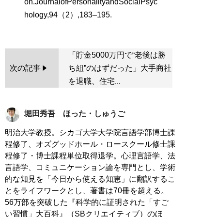
on.JournalofPersonalityandSocialPsyc
hology,94（2）,183–195.
「貯金5000万円で“老後は勝
次の記事
ち組”のはずだった」大手商社
を退職、住宅...
堀田秀吾 ほった・しゅうご
明治大学教授。シカゴ大学大学院言語学部博士課
程修了、オズグッドホール・ロースクール修士課
程修了・博士課程単位取得退学。心理言語学、法
言語学、コミュニケーション論を専門とし、学術
的な知見を「今日から使える知恵」に翻訳するこ
とをライフワークとし、著書は70冊を超える。
56万部を突破した『科学的に証明された「すご
い習慣」大百科』（SBクリエイティブ）のほ