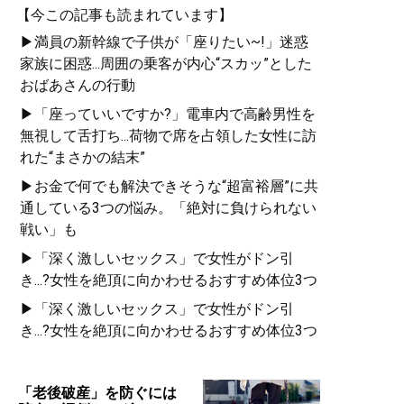
【今この記事も読まれています】
▶満員の新幹線で子供が「座りたい~!」迷惑
家族に困惑...周囲の乗客が内心“スカッ”とした
おばあさんの行動
▶「座っていいですか?」電車内で高齢男性を
無視して舌打ち...荷物で席を占領した女性に訪
れた“まさかの結末”
▶お金で何でも解決できそうな“超富裕層”に共
通している3つの悩み。「絶対に負けられない
戦い」も
▶「深く激しいセックス」で女性がドン引
き...?女性を絶頂に向かわせるおすすめ体位3つ
▶「深く激しいセックス」で女性がドン引
き...?女性を絶頂に向かわせるおすすめ体位3つ
「老後破産」を防ぐには