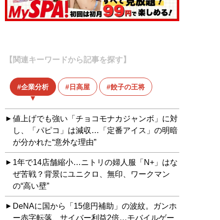
【関連キーワードから記事を探す】
企業分析
日高屋
餃子の王将
値上げでも強い「チョコモナカジャンボ」に対
し、「パピコ」は減収…「定番アイス」の明暗
が分かれた“意外な理由”
1年で14店舗縮小…ニトリの婦人服「N+」はな
ぜ苦戦？背景にユニクロ、無印、ワークマン
の“高い壁”
DeNAに国から「15億円補助」の波紋。ガンホ
ー赤字転落、サイバー利益2倍…モバイルゲー