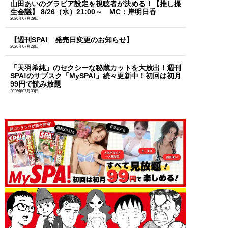
山田あいのグラビア設定を視聴者が決める！【推し撮
生会議】 8/26（水）21:00～ MC：岸明日香
2026年07月29日
【週刊SPA! 発売日変更のお知らせ】
2026年07月28日
「天羽希純」のセクシーな秘蔵カットを大放出！週刊
SPA!のサブスク「MySPA!」続々更新中！初回は初月
99円で読み放題
2026年07月03日