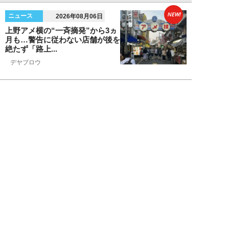
NEW!
ニュース
2026年08月06日
上野アメ横の“一斉摘発”から3ヵ
月も…警告に従わない店舗が後を
絶たず「路上...
デヤブロウ
NEW!
ニュース
2026年08月06日
値上げでも強い「チョコモナカジ
ャンボ」に対し、「パピコ」は減
収…「定番アイ...
不破聡
NEW!
ニュース
2026年08月05日
なぜワイドショーは「酷暑」を連
呼する？ 山口真由が明かす、テ
レビが天気ネタ...
山口真由