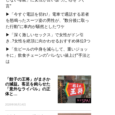
言”
▶「今すぐ電話を切れ!」電車で通話する若者
を怒鳴ったスーツ姿の男性が、“数分後に取っ
た行動”に車内が騒然としたワケ
▶「深く激しいセックス」で女性がドン引
き...?女性を絶頂に向かわせるおすすめ体位3つ
▶「生ビールの中身を減らして、重いジョッ
キに」飲食チェーンの“バレない値上げ”手法と
は
「餃子の王将」がまさか
の減益。客足を鈍らせた
「意外なライバル」の正
体と…
2026年06月14日