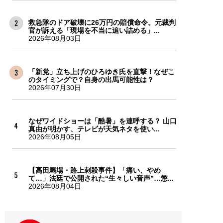
救急隊のドア破壊に26万円の賠償命令。元裁判
官が訴える「現場を不当に追い詰める」...
2026年08月03日
「新党」立ち上げのひろゆき氏を直撃！なぜこ
のタイミングで？自身の出馬可能性は？
2026年07月30日
なぜワイドショーは「酷暑」を連呼する？ 山口
真由が明かす、テレビが天気ネタを使い...
2026年08月05日
【高田馬場・路上刺殺事件】「痛い、やめ
て…」法廷で公開された“生々しい音声”…懲...
2026年08月04日