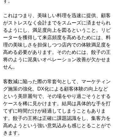
す。
これはつまり、美味しい料理を迅速に提供、顧客
がストレスなく会計までをスムーズに済ませられ
るようにし、満足度向上を図るということ。リピ
ーターを獲得して来店頻度を高めるためには、料
理の美味しさを担保しつつ店内での体験満足度を
高める必要があります。そのためには、餃子の王
将のように泥臭いオペレーション改善が欠かせま
せん。
客数減に陥った際の常套句として、マーケティン
グ施策の強化、DX化による顧客体験の向上など
という美辞麗句で、その場をやり過ごそうとする
ケースを稀に見かけます。結局は具体的な手を打
てずに時間だけが経過してしまうこともありま
す。餃子の王将は正確に課題認識をし、集客力を
高めようという強い意気込みも感じとることがで
きます。