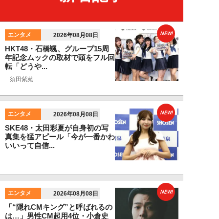
NEW!
エンタメ
2026年08月08日
HKT48・石橋颯、グループ15周
年記念ムックの取材で頭をフル回
転「どうや...
須田紫苑
NEW!
エンタメ
2026年08月08日
SKE48・太田彩夏が自身初の写
真集を猛アピール「今が一番かわ
いいって自信...
NEW!
エンタメ
2026年08月08日
「“隠れCMキング”と呼ばれるの
は…」男性CM起用4位・小倉史