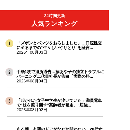
24時間更新
人気ランキング
「ズボンとパンツをおろしました」…口腔性交
に至るまでの“生々しいやりとり”を証言...
2026年08月03日
手紙1枚で退所通告…藤あや子の独立トラブルに
バーニング二代目社長が告白「実際の料...
2026年08月04日
「叩かれた女子中学生が泣いていた」満員電車
で“杖を振り回す”高齢者が暴走。“屈強...
2026年08月02日
ある朝、玄関のドアがなぜか開かない…20代女