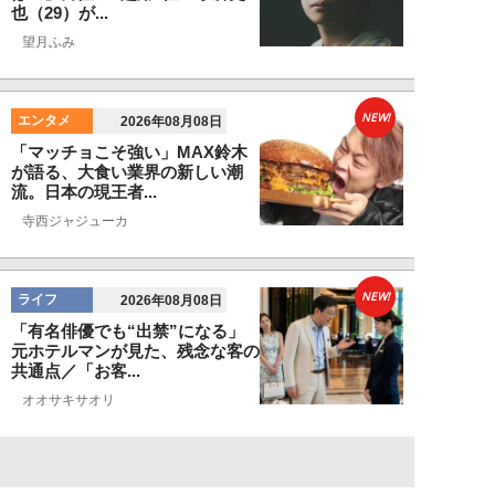
也（29）が...
望月ふみ
NEW!
エンタメ
2026年08月08日
「マッチョこそ強い」MAX鈴木
が語る、大食い業界の新しい潮
流。日本の現王者...
寺西ジャジューカ
NEW!
ライフ
2026年08月08日
「有名俳優でも“出禁”になる」
元ホテルマンが見た、残念な客の
共通点／「お客...
オオサキサオリ