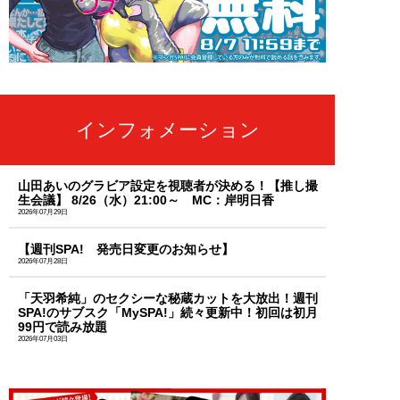
インフォメーション
山田あいのグラビア設定を視聴者が決める！【推し撮
生会議】 8/26（水）21:00～ MC：岸明日香
2026年07月29日
【週刊SPA! 発売日変更のお知らせ】
2026年07月28日
「天羽希純」のセクシーな秘蔵カットを大放出！週刊
SPA!のサブスク「MySPA!」続々更新中！初回は初月
99円で読み放題
2026年07月03日