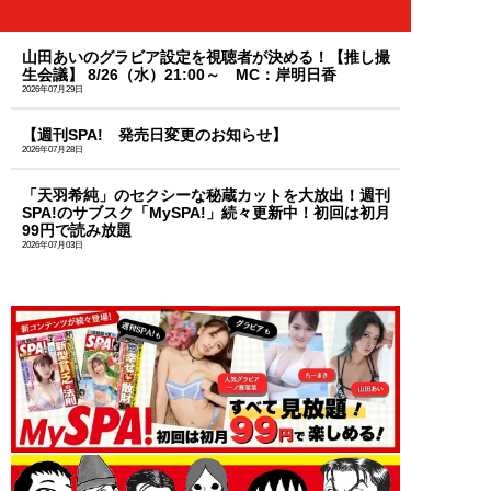
山田あいのグラビア設定を視聴者が決める！【推し撮
生会議】 8/26（水）21:00～ MC：岸明日香
2026年07月29日
【週刊SPA! 発売日変更のお知らせ】
2026年07月28日
「天羽希純」のセクシーな秘蔵カットを大放出！週刊
SPA!のサブスク「MySPA!」続々更新中！初回は初月
99円で読み放題
2026年07月03日