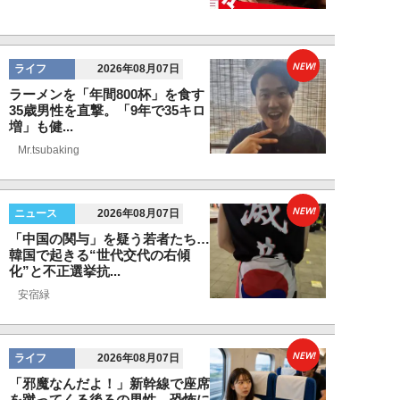
NEW!
ライフ
2026年08月07日
ラーメンを「年間800杯」を食す
35歳男性を直撃。「9年で35キロ
増」も健...
Mr.tsubaking
NEW!
ニュース
2026年08月07日
「中国の関与」を疑う若者たち…
韓国で起きる“世代交代の右傾
化”と不正選挙抗...
安宿緑
NEW!
ライフ
2026年08月07日
「邪魔なんだよ！」新幹線で座席
を蹴ってくる後ろの男性…恐怖に