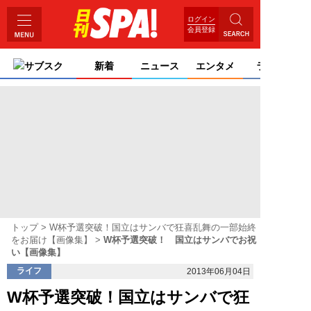
ログイン
会員登録
サブスク
新着
ニュース
エンタメ
ライフ
トップ
W杯予選突破！国立はサンバで狂喜乱舞の一部始終
をお届け【画像集】
W杯予選突破！ 国立はサンバでお祝
い【画像集】
ライフ
2013年06月04日
W杯予選突破！国立はサンバで狂