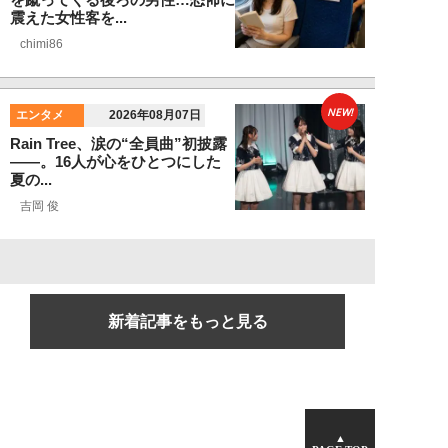
震えた女性客を...
chimi86
NEW!
エンタメ
2026年08月07日
Rain Tree、涙の“全員曲”初披露
――。16人が心をひとつにした
夏の...
吉岡 俊
新着記事をもっと見る
▲