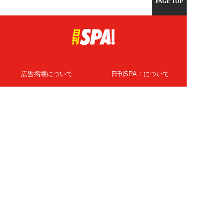
PAGE TOP
広告掲載について
日刊SPA！について
ニュース提供先
PR記事一覧
ライター・執筆者募集
プライバシーポリシー
Cookie使用について
著作権について
運営会社
記事使用について
お問い合わせ
よくある質問
扶桑社Webメディア