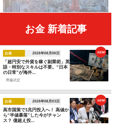
お金 新着記事
NEW!
お金
2026年08月06日
「超円安で外貨を稼ぐ副業術」英
語・特別なスキルは不要。“日本
の日常”が海外...
齊藤武宏
NEW!
お金
2026年08月03日
高市国策で1兆円投入へ！ 高値か
ら“半値暴落”した今がチャン
ス？ 億超え投...
結喜たろう