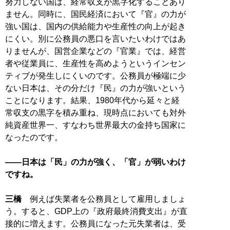
努力しない国は、経常収支が黒字化することあり
ません。同時に、国民経済において『官』の力が
強い国は、国内の供給能力や生産性の向上が起き
にくい。別に公務員の悪口を言いたいわけではあ
りませんが、国営企業などの『官業』では、経営
者や従業員に、生産性を高めようというインセン
ティブが発生しにくいのです。公務員が極端に少
ない日本は、その分だけ『民』の力が強いという
ことになります。結果、1980年代から延々と経
常収支の黒字を積み重ね、現時点においても対外
純資産世界一、すなわち世界最大の金持ち国家に
なったのです。
――日本は「民」の力が強く、「官」が弱いわけ
ですね。
三橋
例えば失業者を公務員として雇用しましょ
う。すると、GDP上の『政府最終消費支出』が直
接的に増えます。公務員になった元失業者は、受