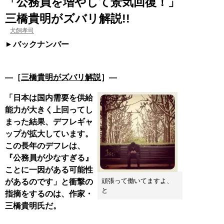
「公務員を増やして景気回復！」
三橋貴明がズバリ解説!!
犬飼孝司
バックナンバー
―［
三橋貴明がズバリ解説
］―
「日本は国内需要を供給
能力が大きく上回ってし
まった結果、デフレギャ
ップが拡大しています。
この長年のデフレは、
『公務員が少なすぎる』
ことに一因がある可能性
頑張って働いてますよ、
があるのです」と衝撃の
と
指摘をするのは、作家・
三橋貴明氏だ。