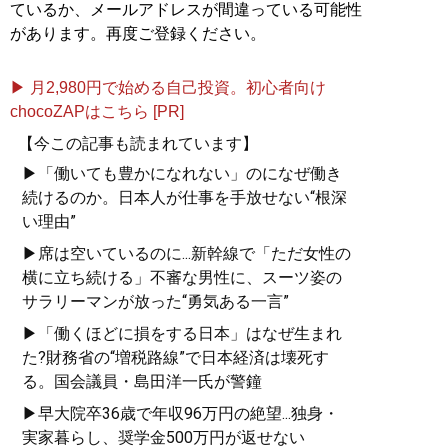
ているか、メールアドレスが間違っている可能性
があります。再度ご登録ください。
▶ 月2,980円で始める自己投資。初心者向け
chocoZAPはこちら [PR]
【今この記事も読まれています】
▶「働いても豊かになれない」のになぜ働き
続けるのか。日本人が仕事を手放せない“根深
い理由”
▶席は空いているのに...新幹線で「ただ女性の
横に立ち続ける」不審な男性に、スーツ姿の
サラリーマンが放った“勇気ある一言”
▶「働くほどに損をする日本」はなぜ生まれ
た?財務省の“増税路線”で日本経済は壊死す
る。国会議員・島田洋一氏が警鐘
▶早大院卒36歳で年収96万円の絶望...独身・
実家暮らし、奨学金500万円が返せない