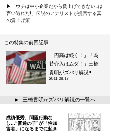
▶「ウチは中小企業だから賃上げできない...は
言い逃れだ!」伝説のアナリストが提言する真
の賃上げ策
この特集の前回記事
「円高は続く！」「為
替介入はムダ！」三橋
貴明がズバリ解説!!
2011.08.17
三橋貴明がズバリ解説の一覧へ
▲
成績優秀、問題行動な
し…“普通の子”が「性加
害者」になるまでに起き