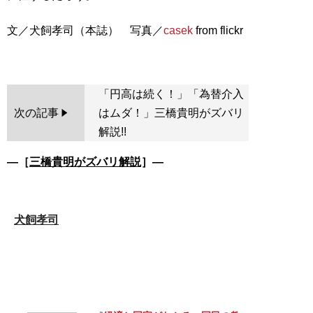
文／犬飼孝司（本誌） 写真／
casek
from flickr
「円高は続く！」「為替介入
次の記事
はムダ！」三橋貴明がズバリ
解説!!
―［
三橋貴明がズバリ解説
］―
犬飼孝司