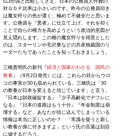
仏3か国と比較してさえ、日本の公務員人件費の
対ＧＤＰ比率は小さいのです。昨今の公務員叩き
は魔女狩りの色が濃く、極めて不健全だと思いま
す。公務員を『悪者』に仕立て上げ、それを叩く
ことで自らの権力を高めようという政治的意図が
見え隠れします。この種の魔女狩りを得意とした
のは、スターリンや毛沢東などの共産独裁国のリ
ーダーたちであったことを知っておきましょう。
三橋貴明氏の新刊『
経済と国家がわかる 国民の
教養
』（9月2日発売）には、これらの目からウロ
コの事実が30も収められている。三橋氏は「30
の教養が日本を変えると信じています」と言う。
『日本は財政破綻する』『少子高齢化でデフレに
なる』『日本の道路はもう十分』『年金制度は崩
壊する』など、あなたが信じ込んでしまっている
情報は本当に正しいのか？ 「常識を疑うと新し
い教養が身に付きますよ」という氏の言葉は刮目
に値するだろう。