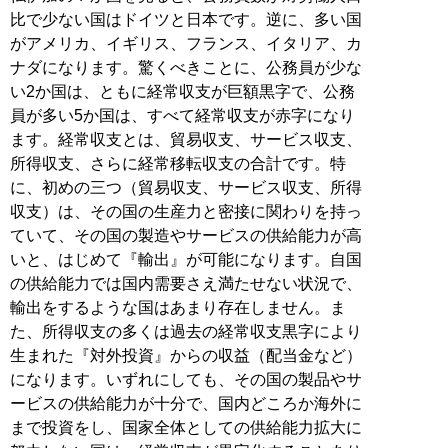
比で少ない国はドイツと日本です。逆に、多い国
がアメリカ、イギリス、フランス、イタリア、カ
ナダになります。驚くべきことに、公務員が少な
い2か国は、ともに経常収支が巨額黒字で、公務
員が多い5か国は、すべて経常収支が赤字になり
ます。経常収支とは、貿易収支、サービス収支、
所得収支、さらに経常移転収支の合計です。特
に、初めの三つ（貿易収支、サービス収支、所得
収支）は、その国の生産力と密接に関わりを持っ
ていて、その国の製造やサービスの供給能力が高
いと、はじめて『輸出』が可能になります。自国
の供給能力では国内需要さえ満たせない状況で、
輸出をするような国はあまり存在しません。ま
た、所得収支の多くは過去の経常収支黒字により
生まれた『対外投資』からの収益（配当金など）
になります。いずれにしても、その国の製品やサ
ービスの供給能力が十分で、国内どころか海外に
まで投資をし、国家全体としての供給能力拡大に