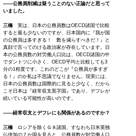
――公務員削減は疑うことのない正論だと思って
いました。
三橋
実は、日本の公務員数はOECD諸国で比較
すると最も少ないのですが、日本国内に『我が国
の公務員は多すぎる！ 数を減らすべきだ！』と
真顔で言ってのける政治家が存在しています。日
本の公務員数の対労働人口比は、OECD諸国の中
でダントツに小さく、OECD平均と比較しても3
分の1程度です。これのどこが『公務員が多すぎ
る！』のか私は不思議でなりません。現実には、
日本の公務員数は国際的に見ると少なく、だから
こそ日本は『経常収支黒字国』であり、デフレが
続いている可能性が高いのです。
――経常収支とデフレにも関係があるのですか？
三橋
ロシアを除くＧ８諸国、すなわち日米英独
仏伊加の７か国を見ると、公務員数が対労働人口