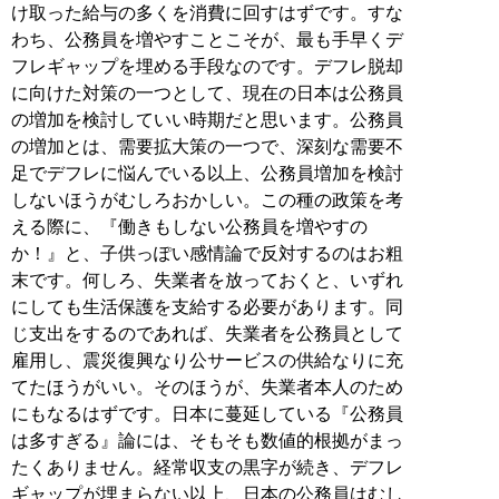
け取った給与の多くを消費に回すはずです。すな
わち、公務員を増やすことこそが、最も手早くデ
フレギャップを埋める手段なのです。デフレ脱却
に向けた対策の一つとして、現在の日本は公務員
の増加を検討していい時期だと思います。公務員
の増加とは、需要拡大策の一つで、深刻な需要不
足でデフレに悩んでいる以上、公務員増加を検討
しないほうがむしろおかしい。この種の政策を考
える際に、『働きもしない公務員を増やすの
か！』と、子供っぽい感情論で反対するのはお粗
末です。何しろ、失業者を放っておくと、いずれ
にしても生活保護を支給する必要があります。同
じ支出をするのであれば、失業者を公務員として
雇用し、震災復興なり公サービスの供給なりに充
てたほうがいい。そのほうが、失業者本人のため
にもなるはずです。日本に蔓延している『公務員
は多すぎる』論には、そもそも数値的根拠がまっ
たくありません。経常収支の黒字が続き、デフレ
ギャップが埋まらない以上、日本の公務員はむし