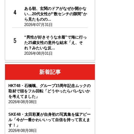
ある朝、玄関のドアがなぜか開かな
い…20代女性が“数センチの隙間”か
ら見たものの...
2026年07月31日
“男性が好きそうな水着”で海に行っ
た25歳女性の意外な結末「え、そ
れ？みたいな反...
2026年08月01日
新着記事
HKT48・石橋颯、グループ15周年記念ムックの
取材で頭をフル回転「どうやったらバレないか
を考えてました」
2026年08月08日
SKE48・太田彩夏が自身初の写真集を猛アピー
ル「今が一番かわいいって自信を持って言えま
す！」
2026年08月08日