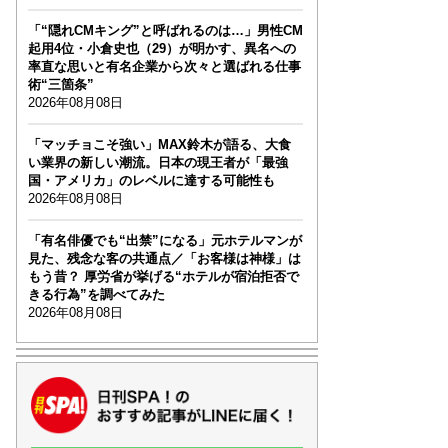
「“隠れCMキング”と呼ばれるのは…」男性CM
起用4位・小倉史也（29）が明かす、異名への
率直な思いと有名企業から次々と選ばれる仕事
術“三箇条”
2026年08月08日
「マッチョこそ強い」MAX鈴木が語る、大食
い業界の新しい潮流。日本の現王者が「最強
国・アメリカ」のレベルに達する可能性も
2026年08月08日
「有名俳優でも“出禁”になる」元ホテルマンが
見た、残念な客の共通点／「お客様は神様」は
もう昔？ 厚労省が挙げる“ホテルが宿泊拒否で
きる行為”を調べてみた
2026年08月08日