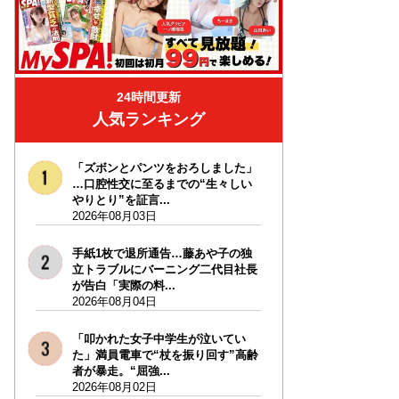
24時間更新
人気ランキング
「ズボンとパンツをおろしました」
…口腔性交に至るまでの“生々しい
やりとり”を証言...
2026年08月03日
手紙1枚で退所通告…藤あや子の独
立トラブルにバーニング二代目社長
が告白「実際の料...
2026年08月04日
「叩かれた女子中学生が泣いてい
た」満員電車で“杖を振り回す”高齢
者が暴走。“屈強...
2026年08月02日