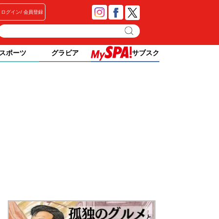
ログイン
会員登録
スポーツ
グラビア
サブスク