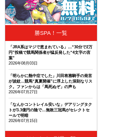
勝SPA！一覧
「JRA系はマジで恵まれている」…“30分で2万
円”投稿で競馬関係者が猛反発した“4文字の言
葉”
2026年08月03日
「明らかに熱中症でした」川田将雅騎手の発言
が波紋…競馬“真夏開催”に浮上した深刻なリス
ク。ファンからは「馬死ぬぞ」の声も
2026年07月27日
「なんかコントレイル安いな」デアリングタク
トが3.3億円の陰で…無敗三冠馬がセレクトセ
ールで明暗
2026年07月15日