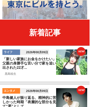
新着記事
NEW!
ライフ
2026年08月09日
「新しい家族にお金をかけたい」
父親の身勝手な言い分で家を追い
出された22才...
黒島暁生
NEW!
エンタメ
2026年08月09日
中島健人が振り返る、精神的に苦
しかった時期「表層的な部分を見
て“悪”として...