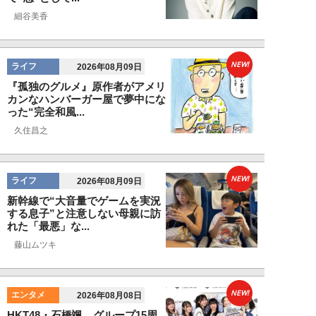
細谷美香
NEW!
ライフ
2026年08月09日
『孤独のグルメ』原作者がアメリ
カンなハンバーガー屋で夢中にな
った“完全和風...
久住昌之
NEW!
ライフ
2026年08月09日
新幹線で“大音量でゲームを実況
する息子”と注意しない母親に訪
れた「最悪」な...
藤山ムツキ
NEW!
エンタメ
2026年08月08日
HKT48・石橋颯、グループ15周