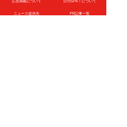
広告掲載について
日刊SPA！について
ニュース提供先
PR記事一覧
ライター・執筆者募集
プライバシーポリシー
Cookie使用について
著作権について
運営会社
記事使用について
お問い合わせ
よくある質問
扶桑社Webメディア
女子SPA！
天然生活
ESSE ONLINE