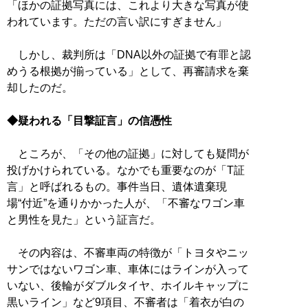
「ほかの証拠写真には、これより大きな写真が使
われています。ただの言い訳にすぎません」
しかし、裁判所は「DNA以外の証拠で有罪と認
めうる根拠が揃っている」として、再審請求を棄
却したのだ。
◆疑われる「目撃証言」の信憑性
ところが、「その他の証拠」に対しても疑問が
投げかけられている。なかでも重要なのが「T証
言」と呼ばれるもの。事件当日、遺体遺棄現
場“付近”を通りかかった人が、「不審なワゴン車
と男性を見た」という証言だ。
その内容は、不審車両の特徴が「トヨタやニッ
サンではないワゴン車、車体にはラインが入って
いない、後輪がダブルタイヤ、ホイルキャップに
黒いライン」など9項目、不審者は「着衣が白の