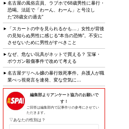
名古屋の風俗店員、ラブホで68歳男性に暴行・
恐喝。法廷で「わーん、わーん」と号泣し
た“28歳女の過去”
「スカートの中を見られるかも…」女性が背後
の見知らぬ男性に感じる“本当の恐怖”。不安に
させないために男性がすべきこと
なぜ、危ない玩具がネットで買える？ 宝塚・
ボウガン殺傷事件で改めて考える
名古屋デリヘル嬢の暴行致死事件。弁護人が職
業べっ視発言を連発、変な空気に…