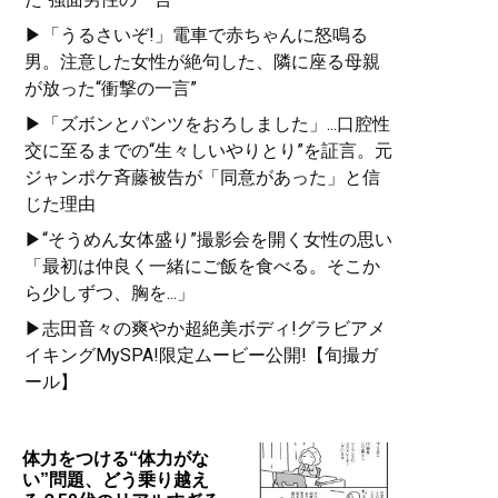
▶「うるさいぞ!」電車で赤ちゃんに怒鳴る
男。注意した女性が絶句した、隣に座る母親
が放った“衝撃の一言”
▶「ズボンとパンツをおろしました」...口腔性
交に至るまでの“生々しいやりとり”を証言。元
ジャンポケ斉藤被告が「同意があった」と信
じた理由
▶“そうめん女体盛り”撮影会を開く女性の思い
「最初は仲良く一緒にご飯を食べる。そこか
ら少しずつ、胸を...」
▶志田音々の爽やか超絶美ボディ!グラビアメ
イキングMySPA!限定ムービー公開!【旬撮ガ
ール】
体力をつける“体力がな
い”問題、どう乗り越え