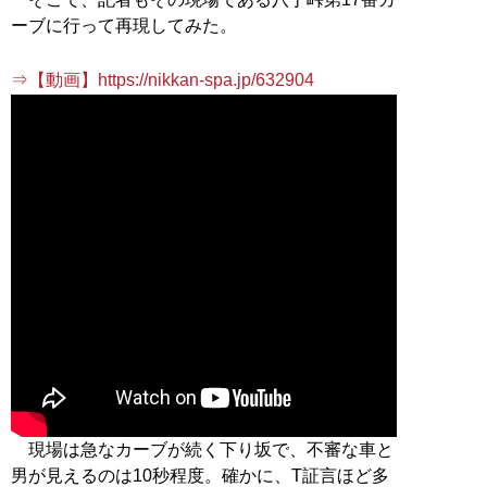
ーブに行って再現してみた。
⇒【動画】https://nikkan-spa.jp/632904
現場は急なカーブが続く下り坂で、不審な車と
男が見えるのは10秒程度。確かに、T証言ほど多