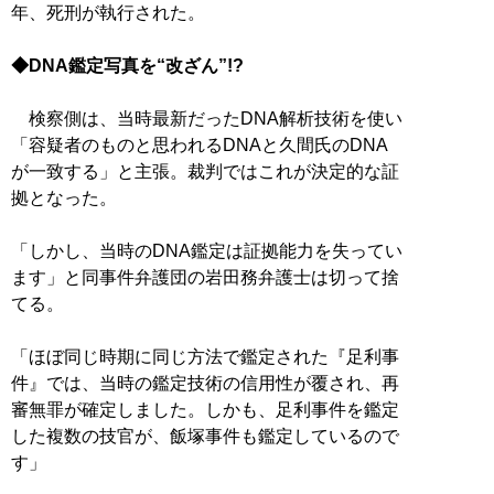
年、死刑が執行された。
◆DNA鑑定写真を“改ざん”!?
検察側は、当時最新だったDNA解析技術を使い
「容疑者のものと思われるDNAと久間氏のDNA
が一致する」と主張。裁判ではこれが決定的な証
拠となった。
「しかし、当時のDNA鑑定は証拠能力を失ってい
ます」と同事件弁護団の岩田務弁護士は切って捨
てる。
「ほぼ同じ時期に同じ方法で鑑定された『足利事
件』では、当時の鑑定技術の信用性が覆され、再
審無罪が確定しました。しかも、足利事件を鑑定
した複数の技官が、飯塚事件も鑑定しているので
す」