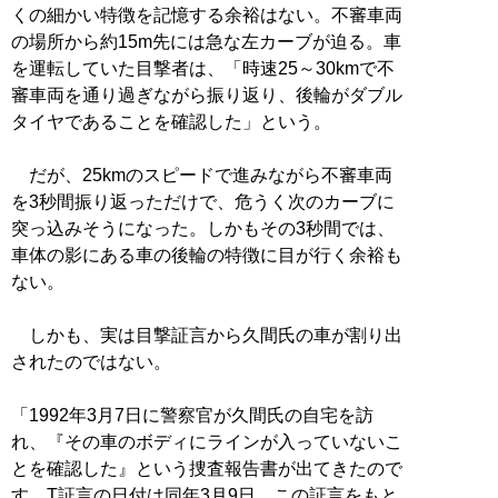
くの細かい特徴を記憶する余裕はない。不審車両
の場所から約15m先には急な左カーブが迫る。車
を運転していた目撃者は、「時速25～30kmで不
審車両を通り過ぎながら振り返り、後輪がダブル
タイヤであることを確認した」という。
だが、25kmのスピードで進みながら不審車両
を3秒間振り返っただけで、危うく次のカーブに
突っ込みそうになった。しかもその3秒間では、
車体の影にある車の後輪の特徴に目が行く余裕も
ない。
しかも、実は目撃証言から久間氏の車が割り出
されたのではない。
「1992年3月7日に警察官が久間氏の自宅を訪
れ、『その車のボディにラインが入っていないこ
とを確認した』という捜査報告書が出てきたので
す。T証言の日付は同年3月9日。この証言をもと