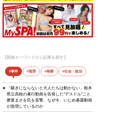
【関連キーワードから記事を探す】
事件
冤罪
検察
社会・政治
「騒ぎにならないと大人たちは動かない」栃木
県立高校の暴行動画を告発した“デスドル”こと
磨童まさを氏を直撃。なぜ今、いじめ暴露動画
が急増しているのか