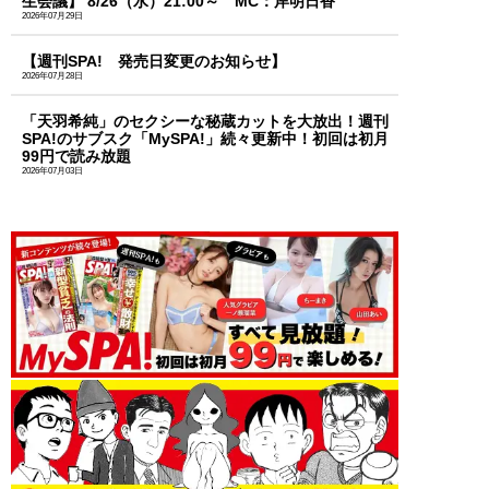
生会議】 8/26（水）21:00～ MC：岸明日香
2026年07月29日
【週刊SPA! 発売日変更のお知らせ】
2026年07月28日
「天羽希純」のセクシーな秘蔵カットを大放出！週刊
SPA!のサブスク「MySPA!」続々更新中！初回は初月
99円で読み放題
2026年07月03日