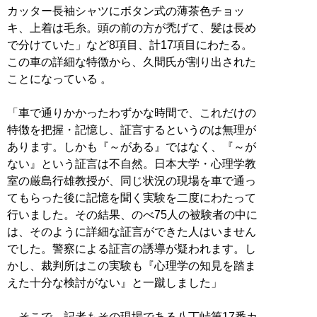
カッター長袖シャツにボタン式の薄茶色チョッ
キ、上着は毛糸。頭の前の方が禿げて、髪は長め
で分けていた」など8項目、計17項目にわたる。
この車の詳細な特徴から、久間氏が割り出された
ことになっている 。
「車で通りかかったわずかな時間で、これだけの
特徴を把握・記憶し、証言するというのは無理が
あります。しかも『～がある』ではなく、『～が
ない』という証言は不自然。日本大学・心理学教
室の厳島行雄教授が、同じ状況の現場を車で通っ
てもらった後に記憶を聞く実験を二度にわたって
行いました。その結果、のべ75人の被験者の中に
は、そのように詳細な証言ができた人はいません
でした。警察による証言の誘導が疑われます。し
かし、裁判所はこの実験も『心理学の知見を踏ま
えた十分な検討がない』と一蹴しました」
そこで、記者もその現場である八丁峠第17番カ