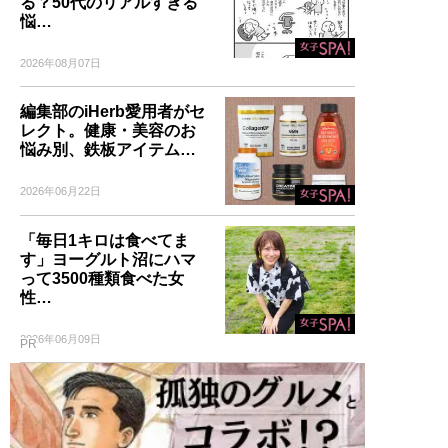
る？50代のリアルすぎる
悩…
2026年08月07日
編集部のiHerb愛用者がセ
レクト。健康・美容のお
悩み別、鉄板アイテム…
2026年06月22日
「毎日1キロは食べてま
す」ヨーグルト沼にハマ
って3500種類食べた女
性…
2026年06月09日
PR