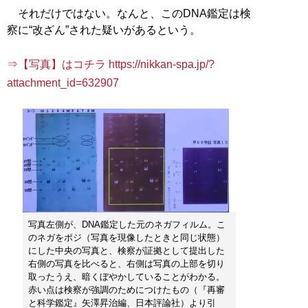
それだけではない。なんと、このDNA鑑定は検
察に“改ざん”された疑いがあるという。
⇒【写真】はコチラ https://nikkan-spa.jp/?
attachment_id=632907
写真左側が、DNA鑑定した元のネガフィルム。こ
のネガをポジ（写真を現像したときと同じ状態）
にした中央の写真と、検察が証拠として提出した
右側の写真を比べると、右側は写真の上部を切り
取ったうえ、暗くぼやかしていることがわかる。
赤い点は検察が強調のためにつけたもの（『再審
と科学鑑定』矢澤昇治編、日本評論社）より引