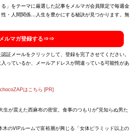
きる」をテーマに厳選した記事をメルマガ会員限定で毎週金
・性・人間関係…人生を豊かにする秘訣が見つかります。無
メルマガ登録する⇒⇒
た認証メールをクリックして、登録を完了させてください。
に入っているか、メールアドレスが間違っている可能性があ
ocoZAPはこちら [PR]
女子大生が震えた西麻布の密室。食事のつもりが“見知らぬ男た
六本木のVIPルームで富裕層が興じる「女体ピラミッド以上の