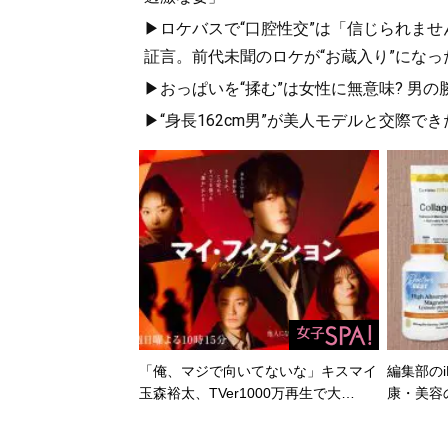
▶ロケバスで“口腔性交”は「信じられませ
証言。前代未聞のロケが“お蔵入り”になっ
▶おっぱいを“揉む”は女性に無意味? 男の
▶“身長162cm男”が美人モデルと交際
「俺、マジで向いてないな」キスマイ
編集部のi
玉森裕太、TVer1000万再生で大…
康・美容