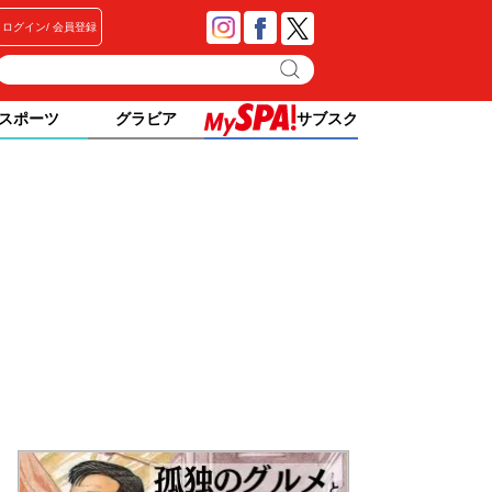
ログイン
会員登録
スポーツ
グラビア
サブスク