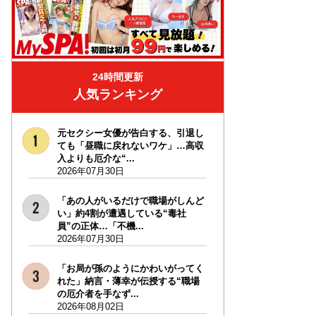
24時間更新
人気ランキング
元セクシー女優が告白する、引退し
ても「昼職に戻れないワケ」…高収
入よりも厄介な“...
2026年07月30日
「あの人がいるだけで職場がしんど
い」約4割が遭遇している“毒社
員”の正体…「不機...
2026年07月30日
「お局が孫のようにかわいがってく
れた」納言・薄幸が伝授する“職場
の厄介者を手なず...
2026年08月02日