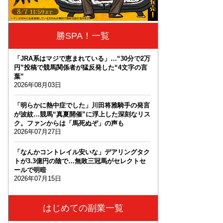
勝SPA！一覧
「JRA系はマジで恵まれている」…“30分で2万
円”投稿で競馬関係者が猛反発した“4文字の言
葉”
2026年08月03日
「明らかに熱中症でした」川田将雅騎手の発言
が波紋…競馬“真夏開催”に浮上した深刻なリス
ク。ファンからは「馬死ぬぞ」の声も
2026年07月27日
「なんかコントレイル安いな」デアリングタク
トが3.3億円の陰で…無敗三冠馬がセレクトセ
ールで明暗
2026年07月15日
はじめての副業一覧