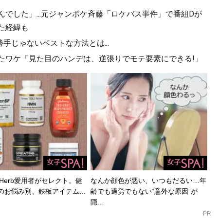
んでした」...元ジャンポケ斉藤「ロケバス事件」で番組Dが
た経緯も
勝手じゃないベストな方法とは...
できたワケ「見た目のハンデは、逆張りでモテ要素にできる!」
Herb愛用者がセレクト。健
なんか顔色が悪い、いつもだるい…年
のお悩み別、鉄板アイテム…
齢でも過労でもない“意外な原因”が
隠…
PR