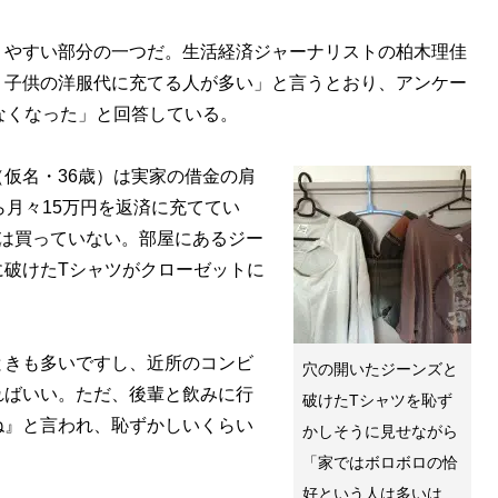
やすい部分の一つだ。生活経済ジャーナリストの柏木理佳
、子供の洋服代に充てる人が多い」と言うとおり、アンケー
なくなった」と回答している。
仮名・36歳）は実家の借金の肩
ら月々15万円を返済に充ててい
は買っていない。部屋にあるジー
に破けたTシャツがクローゼットに
ときも多いですし、近所のコンビ
穴の開いたジーンズと
ればいい。ただ、後輩と飲みに行
破けたTシャツを恥ず
ね』と言われ、恥ずかしいくらい
かしそうに見せながら
「家ではボロボロの恰
好という人は多いは