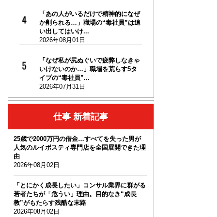
「あの人がいるだけで精神的になぜ
か削られる…」職場の“毒社員”は追
い出してはいけ...
2026年08月01日
「なぜ私が尻ぬぐいで疲弊しなきゃ
いけないのか…」職場を荒らす5タ
イプの“毒社員”...
2026年07月31日
仕事 新着記事
25歳で2000万円の借金…すべてを失った男が
人気のルイボスティ専門店を全国展開できた理
由
2026年08月02日
「とにかく成長したい」コンサル業界に群がる
若者たちが「危うい」理由。目的なき“成長
教”がもたらす残酷な末路
2026年08月02日