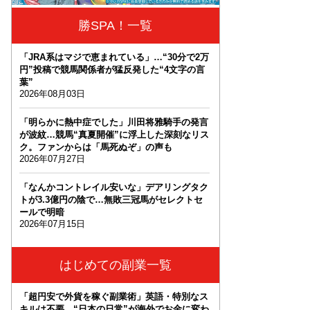
勝SPA！一覧
「JRA系はマジで恵まれている」…“30分で2万
円”投稿で競馬関係者が猛反発した“4文字の言
葉”
2026年08月03日
「明らかに熱中症でした」川田将雅騎手の発言
が波紋…競馬“真夏開催”に浮上した深刻なリス
ク。ファンからは「馬死ぬぞ」の声も
2026年07月27日
「なんかコントレイル安いな」デアリングタク
トが3.3億円の陰で…無敗三冠馬がセレクトセ
ールで明暗
2026年07月15日
はじめての副業一覧
「超円安で外貨を稼ぐ副業術」英語・特別なス
キルは不要。“日本の日常”が海外でお金に変わ