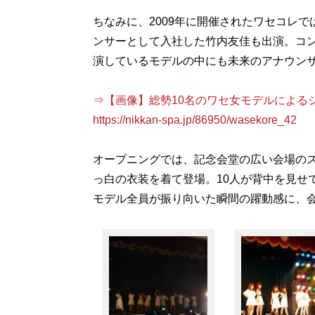
ちなみに、2009年に開催されたワセコレで
ンサーとして入社した竹内友佳も出演。コ
演しているモデルの中にも未来のアナウンサ
⇒【画像】総勢10名のワセ女モデルによる
https://nikkan-spa.jp/86950/wasekore_42
オープニングでは、記念会堂の広い会場のス
っ白の衣装を着て登場。10人が背中を見せ
モデル全員が振り向いた瞬間の躍動感に、