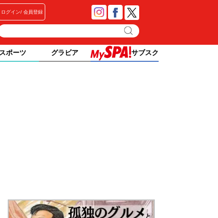
ログイン
会員登録
スポーツ
グラビア
サブスク