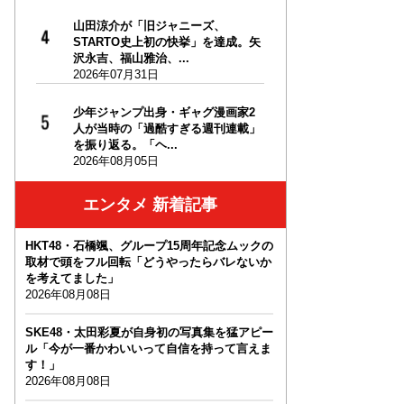
山田涼介が「旧ジャニーズ、
STARTO史上初の快挙」を達成。矢
沢永吉、福山雅治、...
2026年07月31日
少年ジャンプ出身・ギャグ漫画家2
人が当時の「過酷すぎる週刊連載」
を振り返る。「ヘ...
2026年08月05日
エンタメ 新着記事
HKT48・石橋颯、グループ15周年記念ムックの
取材で頭をフル回転「どうやったらバレないか
を考えてました」
2026年08月08日
SKE48・太田彩夏が自身初の写真集を猛アピー
ル「今が一番かわいいって自信を持って言えま
す！」
2026年08月08日