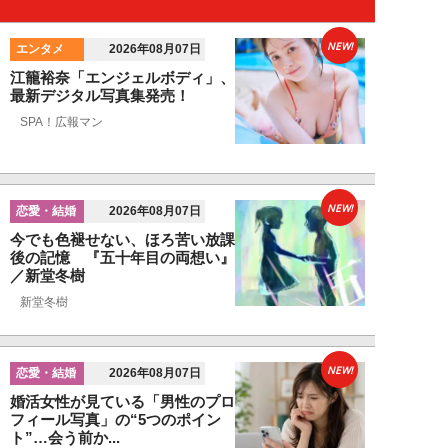
NEW!
エンタメ
2026年08月07日
江籠裕奈「エンジェルボディ」、
最新デジタル写真集発売！
SPA！広報マン
NEW!
恋愛・結婚
2026年08月07日
今でも色褪せない、ほろ苦い放課
後の記憶 『五十年目の両想い』
／新堂冬樹
新堂冬樹
NEW!
恋愛・結婚
2026年08月07日
婚活女性が見ている「男性のプロ
フィール写真」の“5つのポイン
ト”…会う前か...