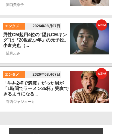
関口美奈子
NEW!
エンタメ
2026年08月07日
男性CM起用4位の“隠れCMキン
グ”は『20世紀少年』の元子役。
小倉史也（...
望月ふみ
NEW!
エンタメ
2026年08月07日
「牛丼2杯で満腹」だった男が
「1時間でラーメン35杯」完食で
きるようになる...
寺西ジャジューカ