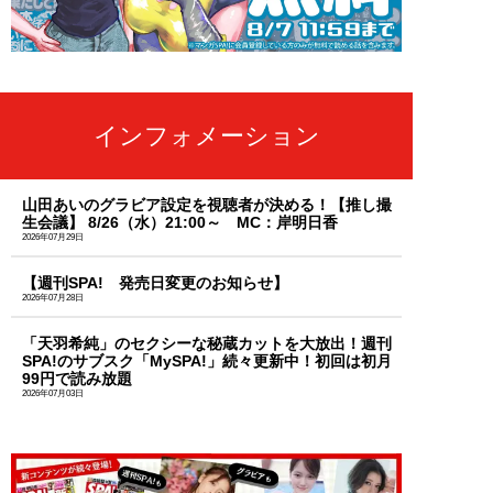
インフォメーション
山田あいのグラビア設定を視聴者が決める！【推し撮
生会議】 8/26（水）21:00～ MC：岸明日香
2026年07月29日
【週刊SPA! 発売日変更のお知らせ】
2026年07月28日
「天羽希純」のセクシーな秘蔵カットを大放出！週刊
SPA!のサブスク「MySPA!」続々更新中！初回は初月
99円で読み放題
2026年07月03日