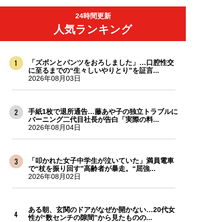
24時間更新
人気ランキング
「ズボンとパンツをおろしました」…口腔性交
に至るまでの“生々しいやりとり”を証言...
2026年08月03日
手紙1枚で退所通告…藤あや子の独立トラブルに
バーニング二代目社長が告白「実際の料...
2026年08月04日
「叩かれた女子中学生が泣いていた」満員電車
で“杖を振り回す”高齢者が暴走。“屈強...
2026年08月02日
ある朝、玄関のドアがなぜか開かない…20代女
性が“数センチの隙間”から見たものの...