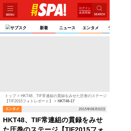
ログイン
会員登録
サブスク
新着
ニュース
エンタメ
ライフ
トップ
HKT48、TIF常連組の貫録をみせた圧巻のステージ
【TIF2015フォトレポート】
HKT48-17
エンタメ
2015年08月02日
HKT48、TIF常連組の貫録をみせ
た圧巻のステージ【TIF2015フォ