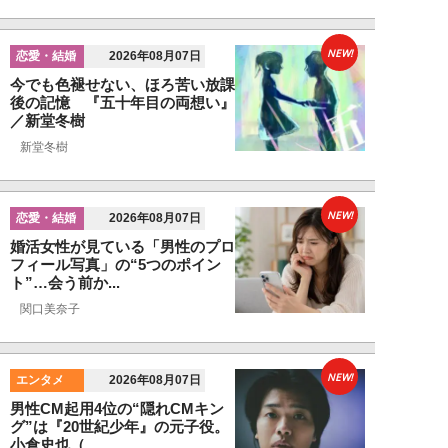
NEW!
恋愛・結婚
2026年08月07日
今でも色褪せない、ほろ苦い放課
後の記憶 『五十年目の両想い』
／新堂冬樹
新堂冬樹
NEW!
恋愛・結婚
2026年08月07日
婚活女性が見ている「男性のプロ
フィール写真」の“5つのポイン
ト”…会う前か...
関口美奈子
NEW!
エンタメ
2026年08月07日
男性CM起用4位の“隠れCMキン
グ”は『20世紀少年』の元子役。
小倉史也（...