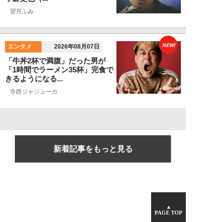
望月ふみ
NEW!
エンタメ
2026年08月07日
「牛丼2杯で満腹」だった男が
「1時間でラーメン35杯」完食で
きるようになる...
寺西ジャジューカ
新着記事をもっと見る
▲
PAGE TOP