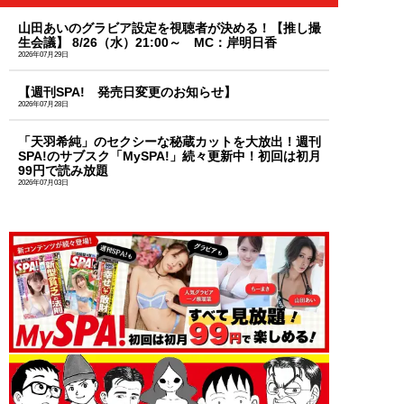
山田あいのグラビア設定を視聴者が決める！【推し撮
生会議】 8/26（水）21:00～ MC：岸明日香
2026年07月29日
【週刊SPA! 発売日変更のお知らせ】
2026年07月28日
「天羽希純」のセクシーな秘蔵カットを大放出！週刊
SPA!のサブスク「MySPA!」続々更新中！初回は初月
99円で読み放題
2026年07月03日