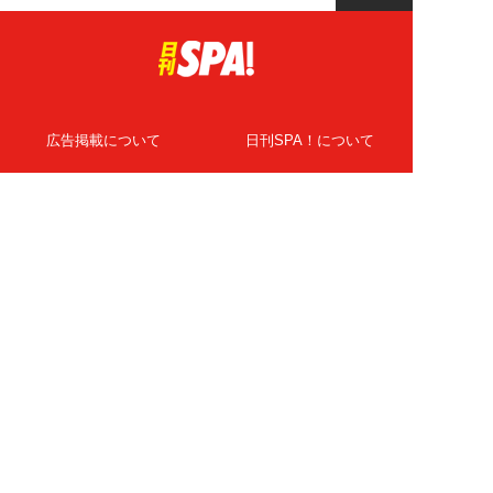
広告掲載について
日刊SPA！について
ニュース提供先
PR記事一覧
ライター・執筆者募集
プライバシーポリシー
Cookie使用について
著作権について
運営会社
記事使用について
お問い合わせ
よくある質問
扶桑社Webメディア