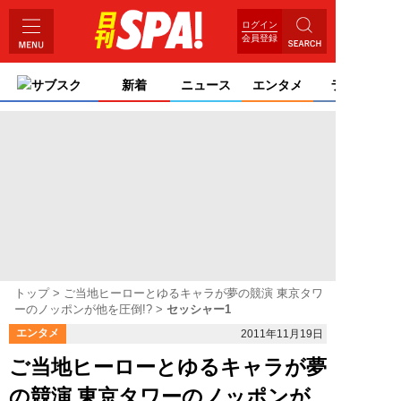
ログイン
会員登録
サブスク
新着
ニュース
エンタメ
ライフ
トップ
ご当地ヒーローとゆるキャラが夢の競演 東京タワ
ーのノッポンが他を圧倒!?
セッシャー1
エンタメ
2011年11月19日
ご当地ヒーローとゆるキャラが夢
の競演 東京タワーのノッポンが