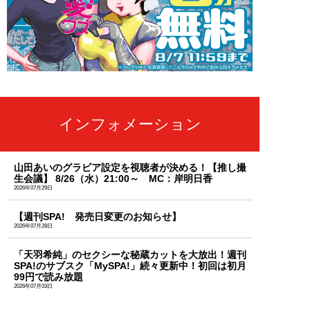
インフォメーション
山田あいのグラビア設定を視聴者が決める！【推し撮
生会議】 8/26（水）21:00～ MC：岸明日香
2026年07月29日
【週刊SPA! 発売日変更のお知らせ】
2026年07月28日
「天羽希純」のセクシーな秘蔵カットを大放出！週刊
SPA!のサブスク「MySPA!」続々更新中！初回は初月
99円で読み放題
2026年07月03日