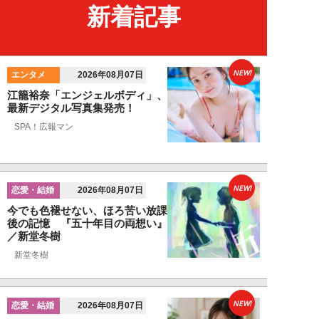
新着記事
NEW!
エンタメ
2026年08月07日
江籠裕奈「エンジェルボディ」、
最新デジタル写真集発売！
SPA！広報マン
NEW!
恋愛・結婚
2026年08月07日
今でも色褪せない、ほろ苦い放課
後の記憶 『五十年目の両想い』
／新堂冬樹
新堂冬樹
NEW!
恋愛・結婚
2026年08月07日