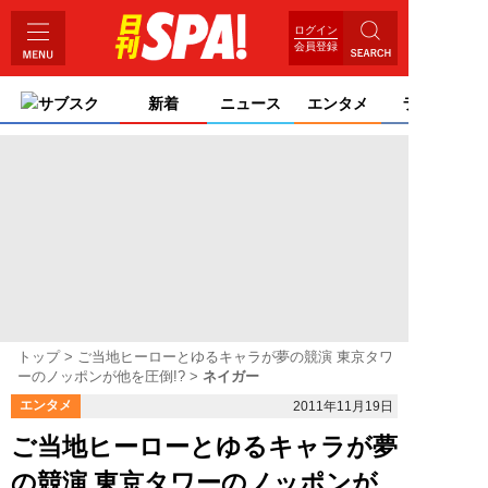
ログイン
会員登録
サブスク
新着
ニュース
エンタメ
ライフ
トップ
ご当地ヒーローとゆるキャラが夢の競演 東京タワ
ーのノッポンが他を圧倒!?
ネイガー
エンタメ
2011年11月19日
ご当地ヒーローとゆるキャラが夢
の競演 東京タワーのノッポンが