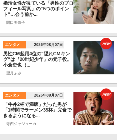
婚活女性が見ている「男性のプロ
フィール写真」の“5つのポイン
ト”…会う前か...
関口美奈子
NEW!
エンタメ
2026年08月07日
男性CM起用4位の“隠れCMキン
グ”は『20世紀少年』の元子役。
小倉史也（...
望月ふみ
NEW!
エンタメ
2026年08月07日
「牛丼2杯で満腹」だった男が
「1時間でラーメン35杯」完食で
きるようになる...
寺西ジャジューカ