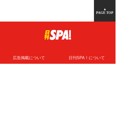
▲
PAGE TOP
広告掲載について
日刊SPA！について
ニュース提供先
PR記事一覧
ライター・執筆者募集
プライバシーポリシー
Cookie使用について
著作権について
運営会社
記事使用について
お問い合わせ
よくある質問