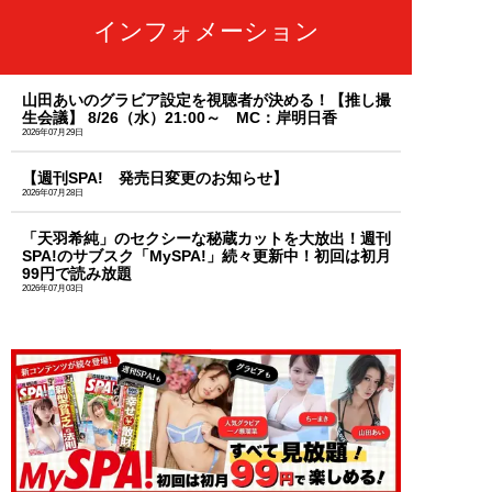
インフォメーション
山田あいのグラビア設定を視聴者が決める！【推し撮
生会議】 8/26（水）21:00～ MC：岸明日香
2026年07月29日
【週刊SPA! 発売日変更のお知らせ】
2026年07月28日
「天羽希純」のセクシーな秘蔵カットを大放出！週刊
SPA!のサブスク「MySPA!」続々更新中！初回は初月
99円で読み放題
2026年07月03日