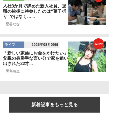
入社3か月で辞めた新入社員、退
職の挨拶に持参したのは“菓子折
り”ではなく…...
星谷なな
NEW!
ライフ
2026年08月09日
「新しい家族にお金をかけたい」
父親の身勝手な言い分で家を追い
出された22才...
黒島暁生
新着記事をもっと見る