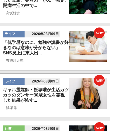
した真相。突然の「がん」発覚、
闘病生活の中で...
髙坂雄貴
NEW!
ライフ
2026年08月09日
「低学歴なのに、勉強や読書が好
きなのは意味が分からない」
SNS炎上に東大出...
布施川天馬
NEW!
ライフ
2026年08月09日
ギャル霊媒師・飯塚唯が生活カツ
カツのダンサー30歳女性を霊視
した結果が怖す...
飯塚 唯
NEW!
仕事
2026年08月09日