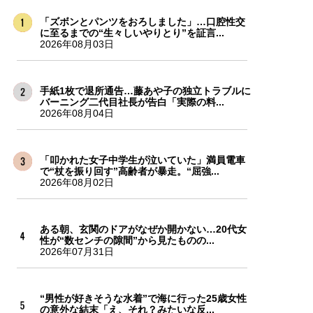
「ズボンとパンツをおろしました」…口腔性交
に至るまでの“生々しいやりとり”を証言...
2026年08月03日
手紙1枚で退所通告…藤あや子の独立トラブルに
バーニング二代目社長が告白「実際の料...
2026年08月04日
「叩かれた女子中学生が泣いていた」満員電車
で“杖を振り回す”高齢者が暴走。“屈強...
2026年08月02日
ある朝、玄関のドアがなぜか開かない…20代女
性が“数センチの隙間”から見たものの...
2026年07月31日
“男性が好きそうな水着”で海に行った25歳女性
の意外な結末「え、それ？みたいな反...