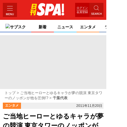
ログイン
会員登録
サブスク
新着
ニュース
エンタメ
ライフ
トップ
ご当地ヒーローとゆるキャラが夢の競演 東京タワ
ーのノッポンが他を圧倒!?
千葉代表
エンタメ
2011年11月20日
ご当地ヒーローとゆるキャラが夢
の競演 東京タワーのノッポンが