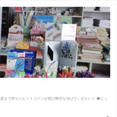
ん底まで堕ちたビットコインが再び脚光を浴びているという ◆ビッ