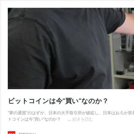
ビットコインは今“買い”なのか？
“夢の通貨”のはずが、日本の大手取引所が破綻し、日本はおろか
ビ
トコインは今“買い”なのか？ …
続きを読む
ッ
ト