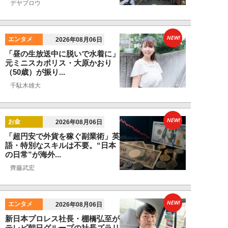
デヤブロウ
NEW!
エンタメ
2026年08月06日
「昼の生放送中に脱いで水着に」
元ミニスカポリス・大原かおり
（50歳）が振り...
千駄木雄大
NEW!
お金
2026年08月06日
「超円安で外貨を稼ぐ副業術」英
語・特別なスキルは不要。“日本
の日常”が海外...
齊藤武宏
NEW!
エンタメ
2026年08月06日
新日本プロレス社長・棚橋弘至が
テレビ朝日グループの社長ズラリ