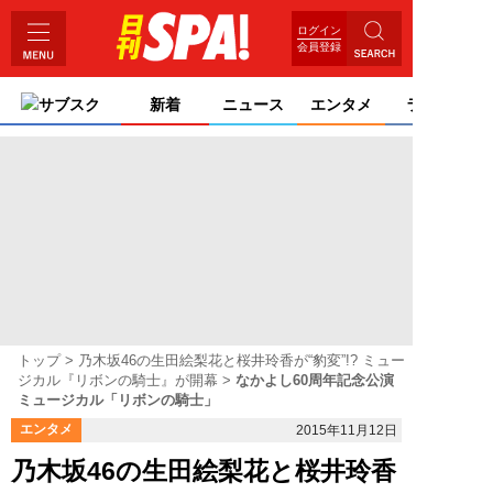
ログイン
会員登録
サブスク
新着
ニュース
エンタメ
ライフ
トップ
乃木坂46の生田絵梨花と桜井玲香が“豹変”!? ミュー
ジカル『リボンの騎士』が開幕
なかよし60周年記念公演
ミュージカル「リボンの騎士」
エンタメ
2015年11月12日
乃木坂46の生田絵梨花と桜井玲香