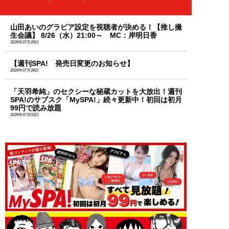
山田あいのグラビア設定を視聴者が決める！【推し撮
生会議】 8/26（水）21:00～ MC：岸明日香
2026年07月29日
【週刊SPA! 発売日変更のお知らせ】
2026年07月28日
「天羽希純」のセクシーな秘蔵カットを大放出！週刊
SPA!のサブスク「MySPA!」続々更新中！初回は初月
99円で読み放題
2026年07月03日