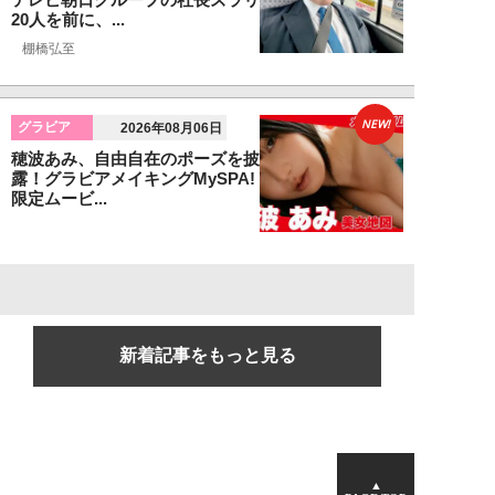
20人を前に、...
棚橋弘至
NEW!
グラビア
2026年08月06日
穂波あみ、自由自在のポーズを披
露！グラビアメイキングMySPA!
限定ムービ...
新着記事をもっと見る
▲