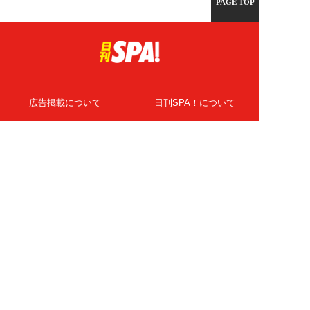
PAGE TOP
広告掲載について
日刊SPA！について
ニュース提供先
PR記事一覧
ライター・執筆者募集
プライバシーポリシー
Cookie使用について
著作権について
運営会社
記事使用について
お問い合わせ
よくある質問
扶桑社Webメディア