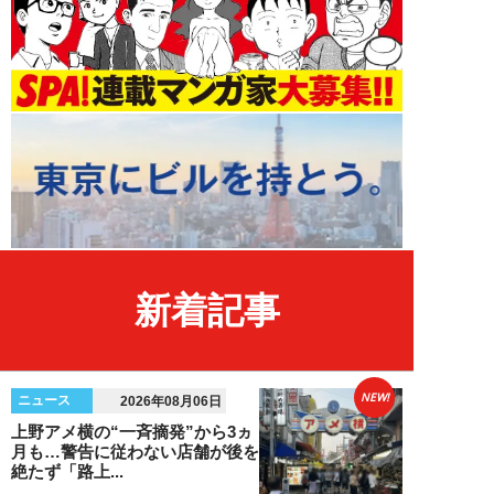
新着記事
NEW!
ニュース
2026年08月06日
上野アメ横の“一斉摘発”から3ヵ
月も…警告に従わない店舗が後を
絶たず「路上...