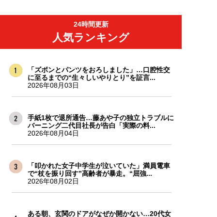
24時間更新
人気ランキング
「ズボンとパンツをおろしました」…口腔性交
に至るまでの“生々しいやりとり”を証言...
2026年08月03日
手紙1枚で退所通告…藤あや子の独立トラブルに
バーニング二代目社長が告白「実際の料...
2026年08月04日
「叩かれた女子中学生が泣いていた」満員電車
で“杖を振り回す”高齢者が暴走。“屈強...
2026年08月02日
ある朝、玄関のドアがなぜか開かない…20代女