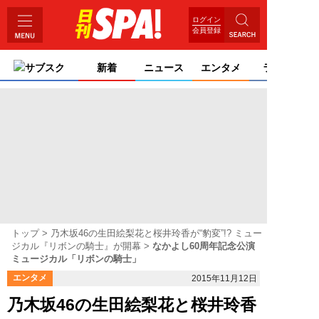
ログイン
会員登録
サブスク
新着
ニュース
エンタメ
ライフ
トップ
乃木坂46の生田絵梨花と桜井玲香が“豹変”!? ミュー
ジカル『リボンの騎士』が開幕
なかよし60周年記念公演
ミュージカル「リボンの騎士」
エンタメ
2015年11月12日
乃木坂46の生田絵梨花と桜井玲香