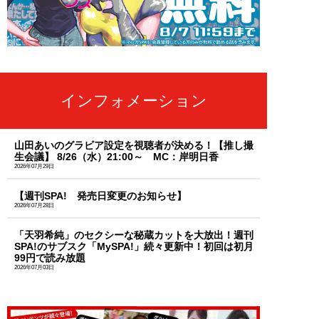
インフォメーション
山田あいのグラビア設定を視聴者が決める！【推し撮
生会議】 8/26（水）21:00～ MC：岸明日香
2026年07月29日
【週刊SPA! 発売日変更のお知らせ】
2026年07月28日
「天羽希純」のセクシーな秘蔵カットを大放出！週刊
SPA!のサブスク「MySPA!」続々更新中！初回は初月
99円で読み放題
2026年07月03日