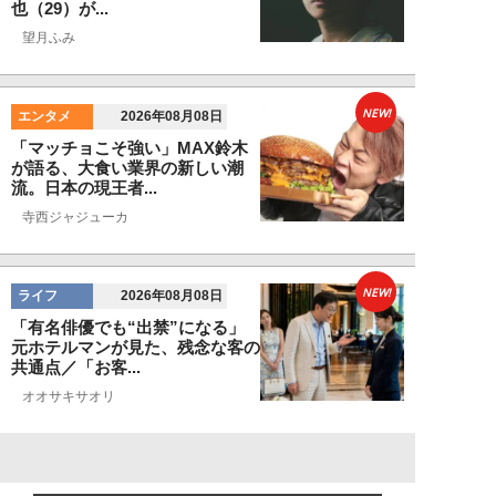
也（29）が...
望月ふみ
NEW!
エンタメ
2026年08月08日
「マッチョこそ強い」MAX鈴木
が語る、大食い業界の新しい潮
流。日本の現王者...
寺西ジャジューカ
NEW!
ライフ
2026年08月08日
「有名俳優でも“出禁”になる」
元ホテルマンが見た、残念な客の
共通点／「お客...
オオサキサオリ