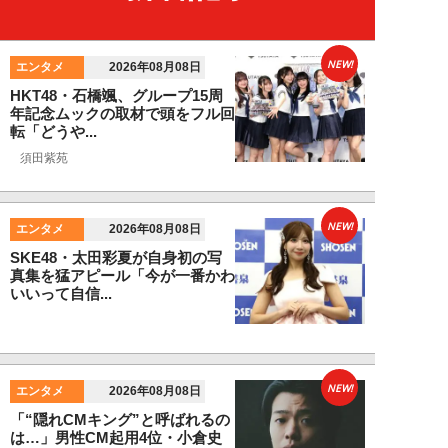
NEW!
エンタメ
2026年08月08日
HKT48・石橋颯、グループ15周
年記念ムックの取材で頭をフル回
転「どうや...
須田紫苑
NEW!
エンタメ
2026年08月08日
SKE48・太田彩夏が自身初の写
真集を猛アピール「今が一番かわ
いいって自信...
NEW!
エンタメ
2026年08月08日
「“隠れCMキング”と呼ばれるの
は…」男性CM起用4位・小倉史