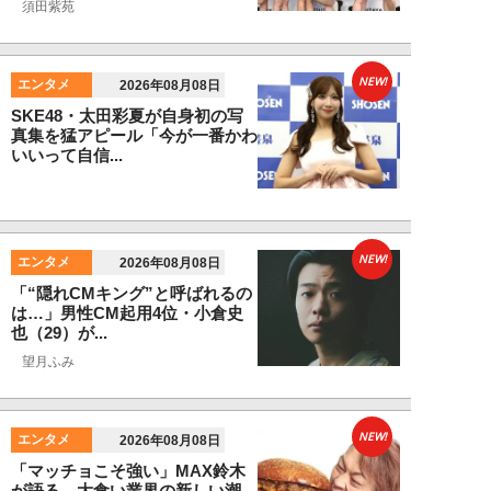
須田紫苑
NEW!
エンタメ
2026年08月08日
SKE48・太田彩夏が自身初の写
真集を猛アピール「今が一番かわ
いいって自信...
NEW!
エンタメ
2026年08月08日
「“隠れCMキング”と呼ばれるの
は…」男性CM起用4位・小倉史
也（29）が...
望月ふみ
NEW!
エンタメ
2026年08月08日
「マッチョこそ強い」MAX鈴木
が語る、大食い業界の新しい潮