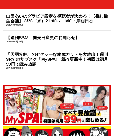
山田あいのグラビア設定を視聴者が決める！【推し撮
生会議】 8/26（水）21:00～ MC：岸明日香
2026年07月29日
【週刊SPA! 発売日変更のお知らせ】
2026年07月28日
「天羽希純」のセクシーな秘蔵カットを大放出！週刊
SPA!のサブスク「MySPA!」続々更新中！初回は初月
99円で読み放題
2026年07月03日