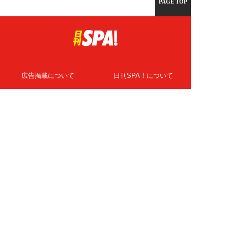
PAGE TOP
広告掲載について
日刊SPA！について
ニュース提供先
PR記事一覧
ライター・執筆者募集
プライバシーポリシー
Cookie使用について
著作権について
運営会社
記事使用について
お問い合わせ
よくある質問
扶桑社Webメディア