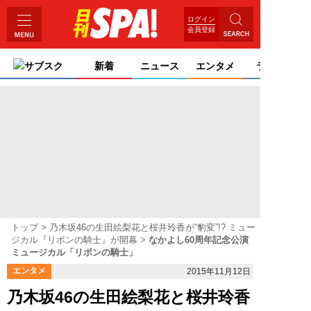
ログイン
会員登録
サブスク
新着
ニュース
エンタメ
ライフ
トップ
乃木坂46の生田絵梨花と桜井玲香が“豹変”!? ミュー
ジカル『リボンの騎士』が開幕
なかよし60周年記念公演
ミュージカル「リボンの騎士」
エンタメ
2015年11月12日
乃木坂46の生田絵梨花と桜井玲香