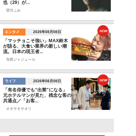
也（29）が...
望月ふみ
NEW!
エンタメ
2026年08月08日
「マッチョこそ強い」MAX鈴木
が語る、大食い業界の新しい潮
流。日本の現王者...
寺西ジャジューカ
NEW!
ライフ
2026年08月08日
「有名俳優でも“出禁”になる」
元ホテルマンが見た、残念な客の
共通点／「お客...
オオサキサオリ