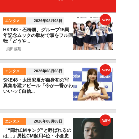
NEW!
エンタメ
2026年08月08日
HKT48・石橋颯、グループ15周
年記念ムックの取材で頭をフル回
転「どうや...
須田紫苑
NEW!
エンタメ
2026年08月08日
SKE48・太田彩夏が自身初の写
真集を猛アピール「今が一番かわ
いいって自信...
NEW!
エンタメ
2026年08月08日
「“隠れCMキング”と呼ばれるの
は…」男性CM起用4位・小倉史