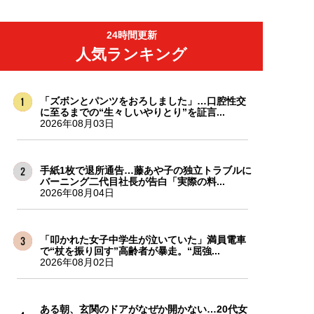
24時間更新
人気ランキング
「ズボンとパンツをおろしました」…口腔性交
に至るまでの“生々しいやりとり”を証言...
2026年08月03日
手紙1枚で退所通告…藤あや子の独立トラブルに
バーニング二代目社長が告白「実際の料...
2026年08月04日
「叩かれた女子中学生が泣いていた」満員電車
で“杖を振り回す”高齢者が暴走。“屈強...
2026年08月02日
ある朝、玄関のドアがなぜか開かない…20代女