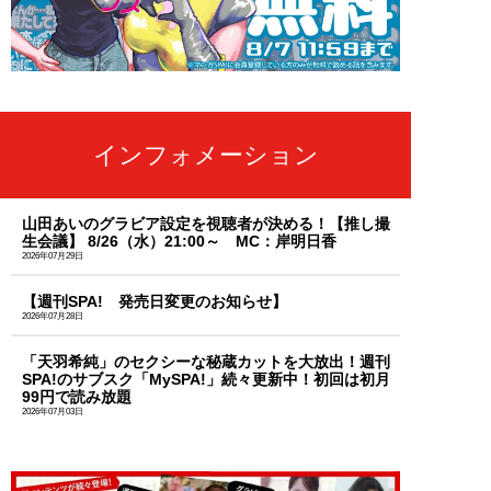
インフォメーション
山田あいのグラビア設定を視聴者が決める！【推し撮
生会議】 8/26（水）21:00～ MC：岸明日香
2026年07月29日
【週刊SPA! 発売日変更のお知らせ】
2026年07月28日
「天羽希純」のセクシーな秘蔵カットを大放出！週刊
SPA!のサブスク「MySPA!」続々更新中！初回は初月
99円で読み放題
2026年07月03日