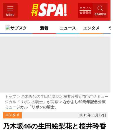
ログイン
会員登録
サブスク
新着
ニュース
エンタメ
ライフ
トップ
乃木坂46の生田絵梨花と桜井玲香が“豹変”!? ミュー
ジカル『リボンの騎士』が開幕
なかよし60周年記念公演
ミュージカル「リボンの騎士」
エンタメ
2015年11月12日
乃木坂46の生田絵梨花と桜井玲香