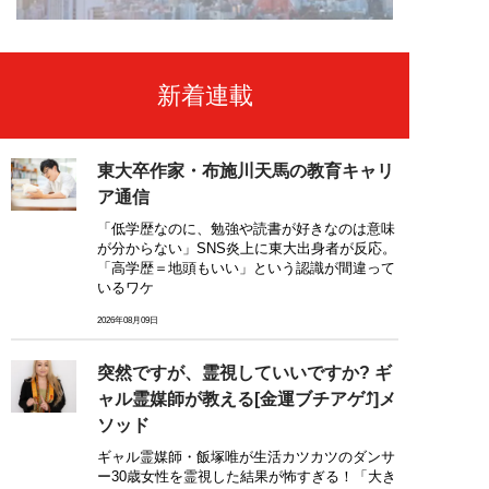
新着連載
東大卒作家・布施川天馬の教育キャリ
ア通信
「低学歴なのに、勉強や読書が好きなのは意味
が分からない」SNS炎上に東大出身者が反応。
「高学歴＝地頭もいい」という認識が間違って
いるワケ
2026年08月09日
突然ですが、霊視していいですか? ギ
ャル霊媒師が教える[金運ブチアゲ⤴]メ
ソッド
ギャル霊媒師・飯塚唯が生活カツカツのダンサ
ー30歳女性を霊視した結果が怖すぎる！「大き