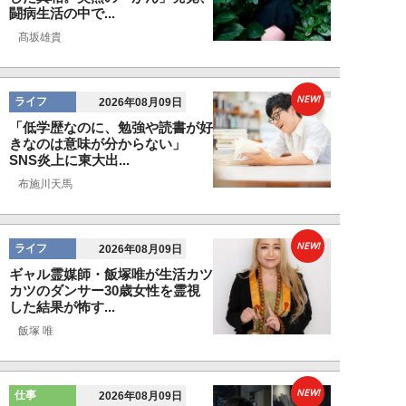
闘病生活の中で...
髙坂雄貴
NEW!
ライフ
2026年08月09日
「低学歴なのに、勉強や読書が好
きなのは意味が分からない」
SNS炎上に東大出...
布施川天馬
NEW!
ライフ
2026年08月09日
ギャル霊媒師・飯塚唯が生活カツ
カツのダンサー30歳女性を霊視
した結果が怖す...
飯塚 唯
NEW!
仕事
2026年08月09日