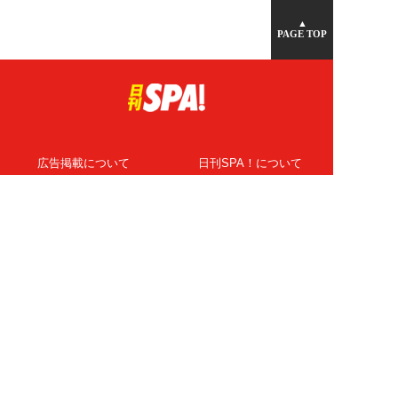
▲
PAGE TOP
広告掲載について
日刊SPA！について
ニュース提供先
PR記事一覧
ライター・執筆者募集
プライバシーポリシー
Cookie使用について
著作権について
運営会社
記事使用について
お問い合わせ
よくある質問