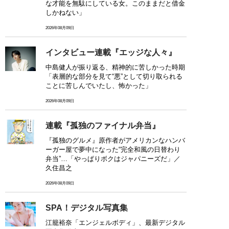
な才能を無駄にしている女。このままだと借金
しかねない」
2026年08月09日
インタビュー連載『エッジな人々』
中島健人が振り返る、精神的に苦しかった時期
「表層的な部分を見て“悪”として切り取られる
ことに苦しんでいたし、怖かった」
2026年08月09日
連載『孤独のファイナル弁当』
『孤独のグルメ』原作者がアメリカンなハンバ
ーガー屋で夢中になった“完全和風の日替わり
弁当”…「やっぱりボクはジャパニーズだ」／
久住昌之
2026年08月09日
SPA！デジタル写真集
江籠裕奈「エンジェルボディ」、最新デジタル