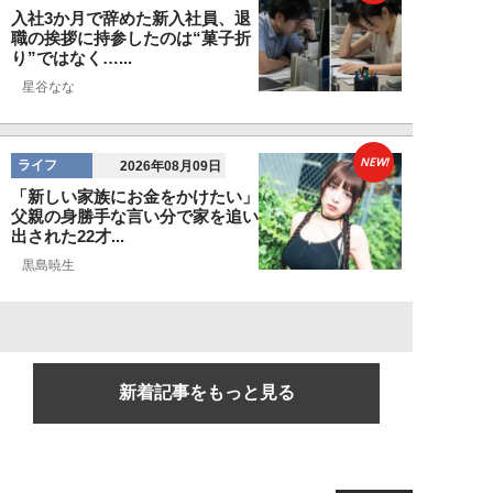
入社3か月で辞めた新入社員、退
職の挨拶に持参したのは“菓子折
り”ではなく…...
星谷なな
NEW!
ライフ
2026年08月09日
「新しい家族にお金をかけたい」
父親の身勝手な言い分で家を追い
出された22才...
黒島暁生
新着記事をもっと見る