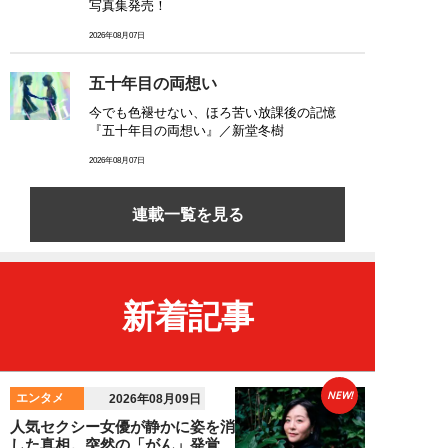
写真集発売！
2026年08月07日
五十年目の両想い
今でも色褪せない、ほろ苦い放課後の記憶
『五十年目の両想い』／新堂冬樹
2026年08月07日
連載一覧を見る
新着記事
NEW!
エンタメ
2026年08月09日
人気セクシー女優が静かに姿を消
した真相。突然の「がん」発覚、