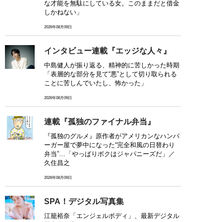
な才能を無駄にしている女。このままだと借金
しかねない」
2026年08月09日
インタビュー連載『エッジな人々』
中島健人が振り返る、精神的に苦しかった時期
「表層的な部分を見て“悪”として切り取られる
ことに苦しんでいたし、怖かった」
2026年08月09日
連載『孤独のファイナル弁当』
『孤独のグルメ』原作者がアメリカンなハンバ
ーガー屋で夢中になった“完全和風の日替わり
弁当”…「やっぱりボクはジャパニーズだ」／
久住昌之
2026年08月09日
SPA！デジタル写真集
江籠裕奈「エンジェルボディ」、最新デジタル