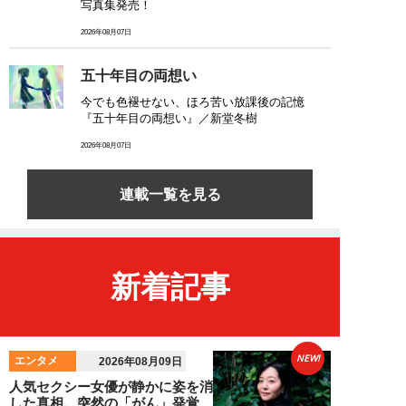
写真集発売！
2026年08月07日
五十年目の両想い
今でも色褪せない、ほろ苦い放課後の記憶
『五十年目の両想い』／新堂冬樹
2026年08月07日
連載一覧を見る
新着記事
NEW!
エンタメ
2026年08月09日
人気セクシー女優が静かに姿を消
した真相。突然の「がん」発覚、