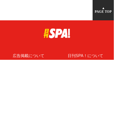
▲
PAGE TOP
広告掲載について
日刊SPA！について
ニュース提供先
PR記事一覧
ライター・執筆者募集
プライバシーポリシー
Cookie使用について
著作権について
運営会社
記事使用について
お問い合わせ
よくある質問