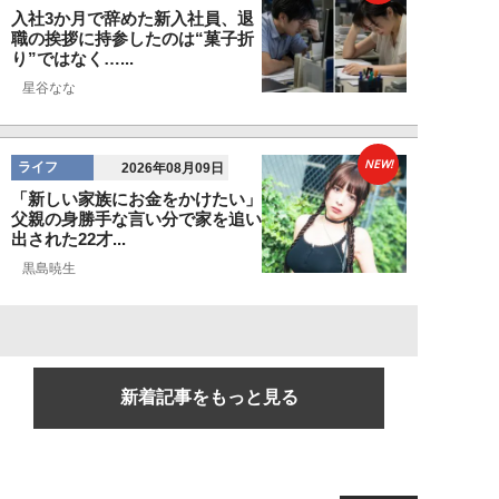
入社3か月で辞めた新入社員、退
職の挨拶に持参したのは“菓子折
り”ではなく…...
星谷なな
NEW!
ライフ
2026年08月09日
「新しい家族にお金をかけたい」
父親の身勝手な言い分で家を追い
出された22才...
黒島暁生
新着記事をもっと見る