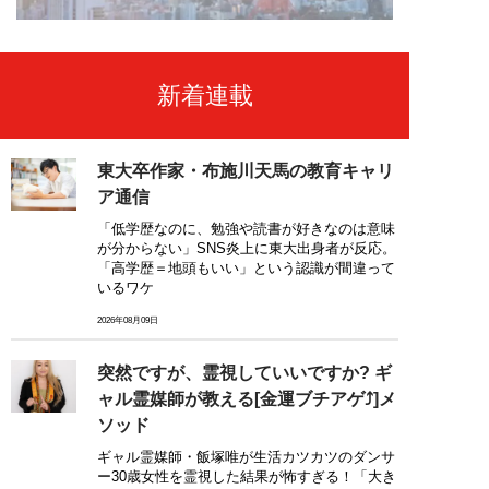
新着連載
東大卒作家・布施川天馬の教育キャリ
ア通信
「低学歴なのに、勉強や読書が好きなのは意味
が分からない」SNS炎上に東大出身者が反応。
「高学歴＝地頭もいい」という認識が間違って
いるワケ
2026年08月09日
突然ですが、霊視していいですか? ギ
ャル霊媒師が教える[金運ブチアゲ⤴]メ
ソッド
ギャル霊媒師・飯塚唯が生活カツカツのダンサ
ー30歳女性を霊視した結果が怖すぎる！「大き