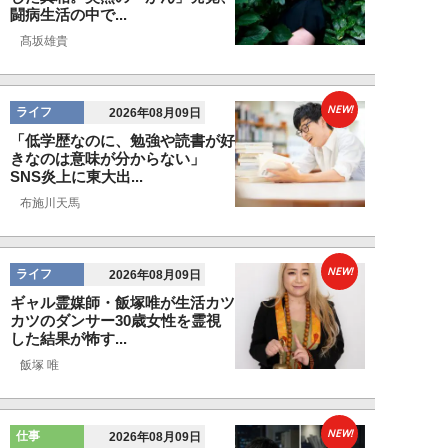
闘病生活の中で...
髙坂雄貴
NEW!
ライフ
2026年08月09日
「低学歴なのに、勉強や読書が好
きなのは意味が分からない」
SNS炎上に東大出...
布施川天馬
NEW!
ライフ
2026年08月09日
ギャル霊媒師・飯塚唯が生活カツ
カツのダンサー30歳女性を霊視
した結果が怖す...
飯塚 唯
NEW!
仕事
2026年08月09日