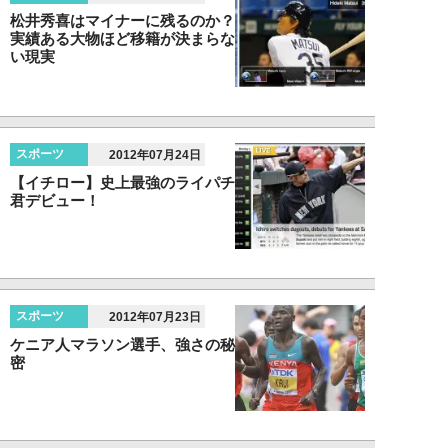
松井秀喜はマイナーに残るのか？
実績ある大物ほど移籍が決まらな
い現実
スポーツ
2012年07月24日
【イチロー】史上最強のライパチ
君デビュー！
スポーツ
2012年07月23日
ケニア人マラソン選手、強さの秘
密