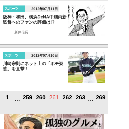
スポーツ
2012年07月11日
阪神・和田、横浜DeNA中畑両新
監督へのファンの評価は!?
新保信長
スポーツ
2012年07月10日
川崎宗則にネット上の「ホモ疑
惑」を直撃！
1
259
260
261
262
263
269
…
…