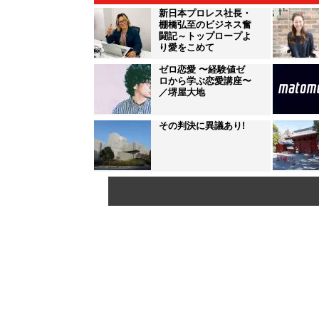
新日本プロレス社長・
棚橋弘至のビジネス奮
闘記～トップロープよ
り愛をこめて
ゼロ恋愛 〜経験値ゼ
ロから学ぶ恋愛講座〜
／堺屋大地
その判決に異議あり!