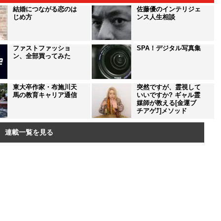
結婚につながる恋のは
佐藤優のインテリジェ
じめ方
ンス人生相談
ファストファッショ
SPA！デジタル写真集
ン、全部買ってみた
東大卒作家・布施川天
突然ですが、霊視して
馬の教育キャリア通信
いいですか? ギャル霊
媒師が教える[金運ブ
チアゲ⤴]メソッド
連載一覧を見る