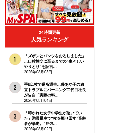
24時間更新
人気ランキング
「ズボンとパンツをおろしました」
…口腔性交に至るまでの“生々しい
やりとり”を証言...
2026年08月03日
手紙1枚で退所通告…藤あや子の独
立トラブルにバーニング二代目社長
が告白「実際の料...
2026年08月04日
「叩かれた女子中学生が泣いてい
た」満員電車で“杖を振り回す”高齢
者が暴走。“屈強...
2026年08月02日