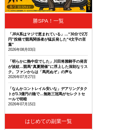
勝SPA！一覧
「JRA系はマジで恵まれている」…“30分で2万
円”投稿で競馬関係者が猛反発した“4文字の言
葉”
2026年08月03日
「明らかに熱中症でした」川田将雅騎手の発言
が波紋…競馬“真夏開催”に浮上した深刻なリス
ク。ファンからは「馬死ぬぞ」の声も
2026年07月27日
「なんかコントレイル安いな」デアリングタク
トが3.3億円の陰で…無敗三冠馬がセレクトセ
ールで明暗
2026年07月15日
はじめての副業一覧