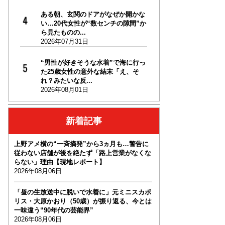
ある朝、玄関のドアがなぜか開かな
い…20代女性が“数センチの隙間”か
ら見たものの...
2026年07月31日
“男性が好きそうな水着”で海に行っ
た25歳女性の意外な結末「え、そ
れ？みたいな反...
2026年08月01日
新着記事
上野アメ横の“一斉摘発”から3ヵ月も…警告に
従わない店舗が後を絶たず「路上営業がなくな
らない」理由【現地レポート】
2026年08月06日
「昼の生放送中に脱いで水着に」元ミニスカポ
リス・大原かおり（50歳）が振り返る、今とは
一味違う“90年代の芸能界”
2026年08月06日