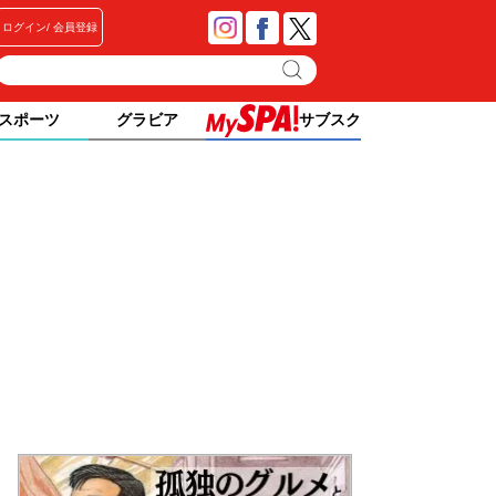
ログイン
会員登録
スポーツ
グラビア
サブスク