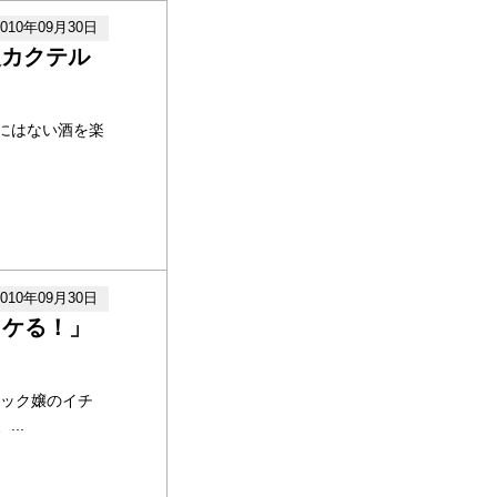
2010年09月30日
級カクテル
にはない酒を楽
2010年09月30日
イケる！」
ナック嬢のイチ
..