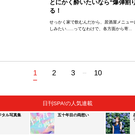
とにかく酔いたいなら“爆弾割
る！
せっかく家で飲むんだから、居酒屋メニュー
しみたい......ってなわけで、各方面から寄...
1
2
3
10
…
日刊SPA!の人気連載
ジタル写真集
五十年目の両想い