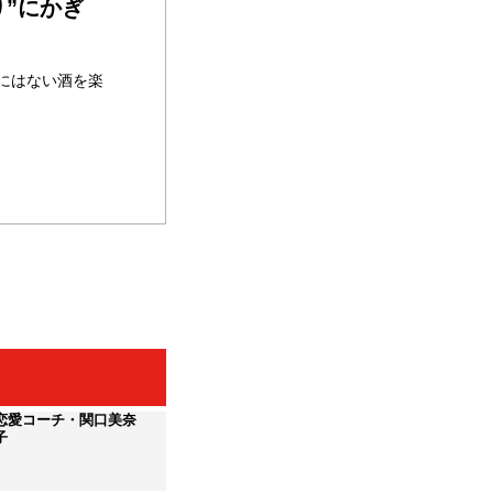
り”にかぎ
にはない酒を楽
恋愛コーチ・関口美奈
子