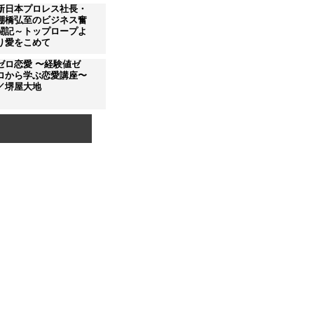
新日本プロレス社長・
棚橋弘至のビジネス奮
闘記～トップロープよ
り愛をこめて
ゼロ恋愛 〜経験値ゼ
ロから学ぶ恋愛講座〜
／堺屋大地