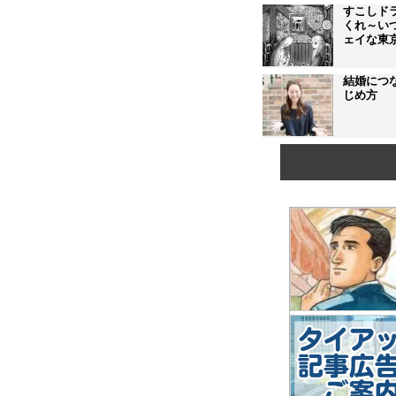
すこしド
くれ～い
ェイな東
結婚につ
じめ方