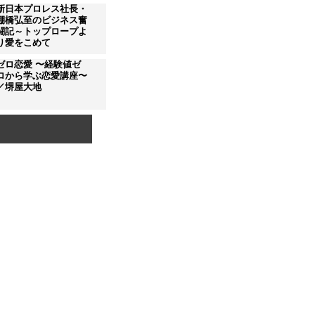
新日本プロレス社長・
棚橋弘至のビジネス奮
闘記～トップロープよ
り愛をこめて
ゼロ恋愛 〜経験値ゼ
ロから学ぶ恋愛講座〜
／堺屋大地