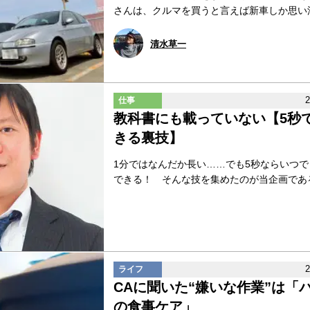
さんは、クルマを買うと言えば新車しか思い浮か
清水草一
仕事
教科書にも載っていない【5秒
きる裏技】
1分ではなんだか長い……でも5秒ならいつ
できる！ そんな技を集めたのが当企画である。
ライフ
CAに聞いた“嫌いな作業”は「
の食事ケア」