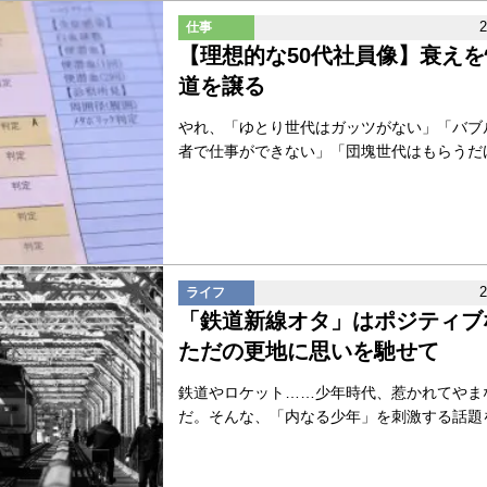
仕事
【理想的な50代社員像】衰え
道を譲る
やれ、「ゆとり世代はガッツがない」「バブ
者で仕事ができない」「団塊世代はもらうだけも
ライフ
「鉄道新線オタ」はポジティブな
ただの更地に思いを馳せて
鉄道やロケット……少年時代、惹かれてやま
だ。そんな、「内なる少年」を刺激する話題を、