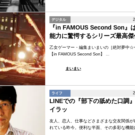
デジタル
『in FAMOUS Second So
能力に驚愕するシリーズ最高傑
乙女ゲーマー・編集まいまいの［絶対夢中☆
【in FAMOUS Second Son】 ...
まいまい
ライフ
LINEでの『部下の舐めた口調
イラッ
友人、恋人、仕事などさまざまな交友関係がL
れている昨今。便利な半面、その多彩な機能に乗