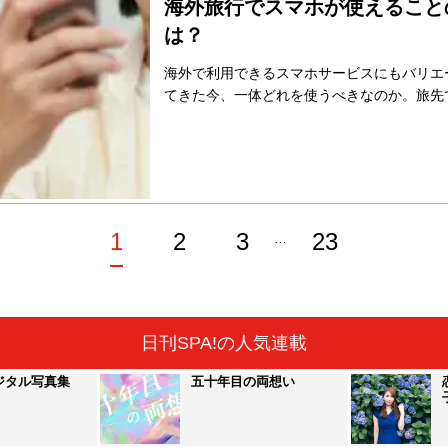
海外旅行でスマホが使えること
は？
海外で利用できるスマホサービスにもバリエ
てきた今、一体どれを使うべきなのか。旅先で賢
1
2
3
23
…
日刊SPA!の人気連載
ジタル写真集
五十年目の両想い