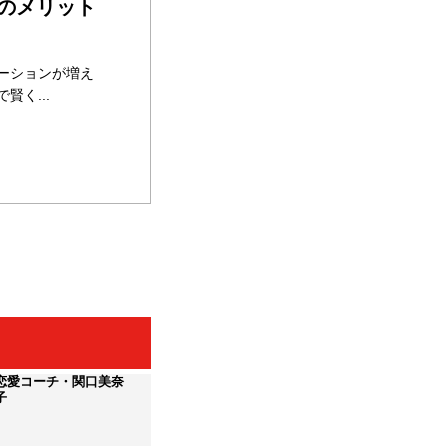
のメリット
ーションが増え
く...
恋愛コーチ・関口美奈
子