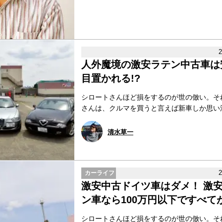
人外魔境の激安ラテン中古車は
目置かれる!?
シロートさんほど損をするのが世の倣い。そ
さんは、クルマを買うと言えば新車しか思い浮か
清水草一
カーライフ
激安中古ドイツ車はダメ！ 激
ン車なら100万円以下ですべて
シロートさんほど損をするのが世の倣い。そ