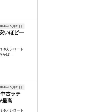
2014年05月31日
安いほど一
れゆえシロート
ば...
2014年05月31日
安中古ラテ
が最高
れゆえシロート