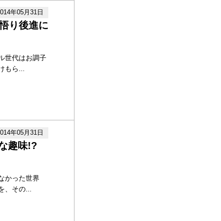
2014年05月31日
を悟り後進に
ル世代はお調子
ら...
2014年05月31日
趣味!?
なかった世界
その...