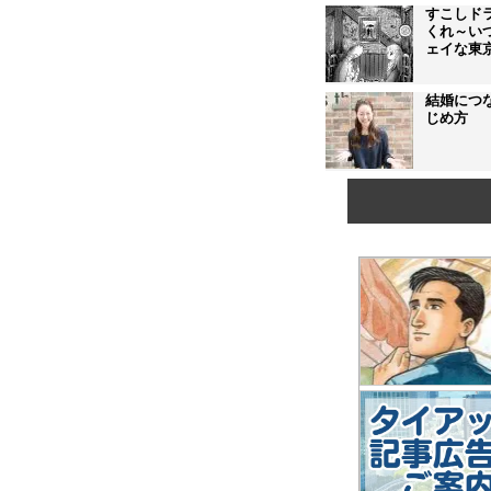
すこしド
くれ～い
ェイな東
結婚につ
じめ方