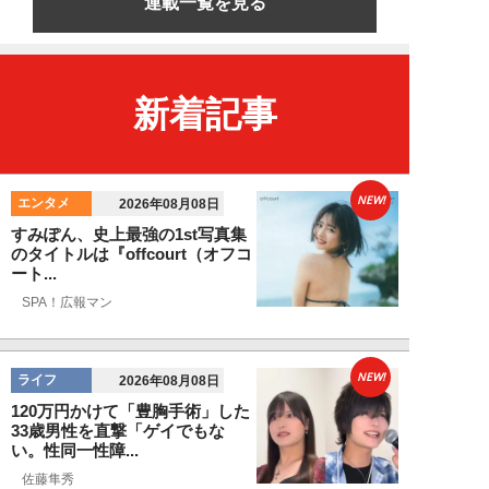
連載一覧を見る
新着記事
NEW!
エンタメ
2026年08月08日
すみぽん、史上最強の1st写真集
のタイトルは『offcourt（オフコ
ート...
SPA！広報マン
NEW!
ライフ
2026年08月08日
120万円かけて「豊胸手術」した
33歳男性を直撃「ゲイでもな
い。性同一性障...
佐藤隼秀