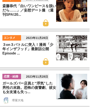
斎藤恭代「白いワンピースを脱い
だら……」／妄想デート撮 （週
刊SPA!20...
エンタメ
2023年11月28日
３on３バトルに突入！漫画「少
年インザフッド」最新話公開
Episode ...
恋愛・結婚
2023年11月28日
ガールズバー店員と“浮気”した
男性の末路。恐怖の復讐劇、彼女
も女友達も失っ...
堺屋大地