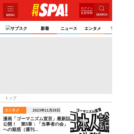
ログイン
会員登録
サブスク
新着
ニュース
エンタメ
ライフ
トップ
エンタメ
2023年11月29日
漫画「ゴーマニズム宣言」最新話
公開！ 第5章：「当事者の会」
への疑惑（週刊...