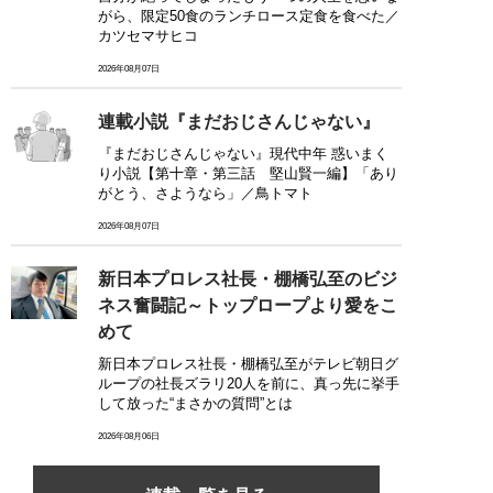
がら、限定50食のランチロース定食を食べた／
カツセマサヒコ
2026年08月07日
連載小説『まだおじさんじゃない』
『まだおじさんじゃない』現代中年 惑いまく
り小説【第十章・第三話 堅山賢一編】「あり
がとう、さようなら」／鳥トマト
2026年08月07日
新日本プロレス社長・棚橋弘至のビジ
ネス奮闘記～トップロープより愛をこ
めて
新日本プロレス社長・棚橋弘至がテレビ朝日グ
ループの社長ズラリ20人を前に、真っ先に挙手
して放った“まさかの質問”とは
2026年08月06日