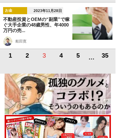
お金
2023年11月28日
不動産投資とOEMの“副業”で稼
ぐ大手企業の48歳男性、年4000
万円の売...
船田寛
1
2
3
4
5
35
…