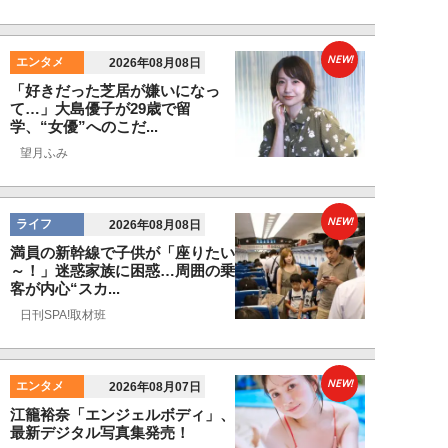
NEW!
エンタメ
2026年08月08日
「好きだった芝居が嫌いになっ
て…」大島優子が29歳で留
学、“女優”へのこだ...
望月ふみ
NEW!
ライフ
2026年08月08日
満員の新幹線で子供が「座りたい
～！」迷惑家族に困惑…周囲の乗
客が内心“スカ...
日刊SPA!取材班
NEW!
エンタメ
2026年08月07日
江籠裕奈「エンジェルボディ」、
最新デジタル写真集発売！