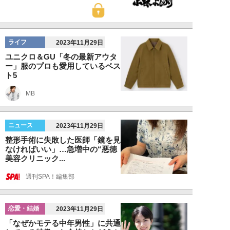
ライフ
2023年11月29日
ユニクロ＆GU「冬の最新アウタ
ー」服のプロも愛用しているベス
ト5
MB
ニュース
2023年11月29日
整形手術に失敗した医師「鏡を見
なければいい」…急増中の“悪徳
美容クリニック...
週刊SPA！編集部
恋愛・結婚
2023年11月29日
「なぜかモテる中年男性」に共通