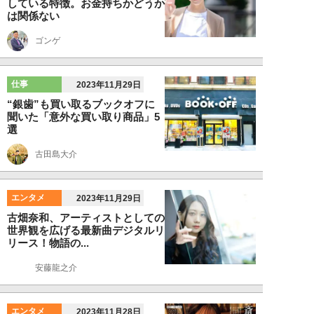
している特徴。お金持ちかどうか
は関係ない
ゴンゲ
仕事
2023年11月29日
“銀歯”も買い取るブックオフに
聞いた「意外な買い取り商品」5
選
古田島大介
エンタメ
2023年11月29日
古畑奈和、アーティストとしての
世界観を広げる最新曲デジタルリ
リース！物語の...
安藤龍之介
エンタメ
2023年11月28日