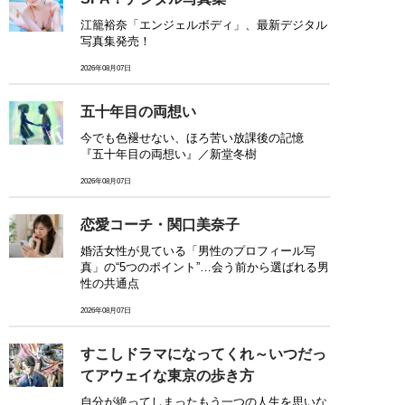
江籠裕奈「エンジェルボディ」、最新デジタル
写真集発売！
2026年08月07日
五十年目の両想い
今でも色褪せない、ほろ苦い放課後の記憶
『五十年目の両想い』／新堂冬樹
2026年08月07日
恋愛コーチ・関口美奈子
婚活女性が見ている「男性のプロフィール写
真」の“5つのポイント”…会う前から選ばれる男
性の共通点
2026年08月07日
すこしドラマになってくれ～いつだっ
てアウェイな東京の歩き方
自分が絶ってしまったもう一つの人生を思いな