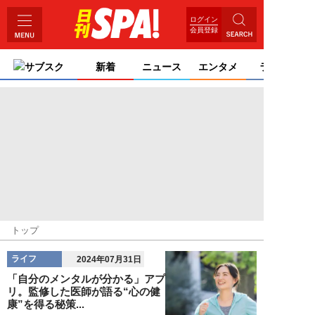
ログイン
会員登録
サブスク
新着
ニュース
エンタメ
ライフ
トップ
ライフ
2024年07月31日
「自分のメンタルが分かる」アプ
リ。監修した医師が語る“心の健
康”を得る秘策...