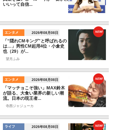
いいって自信...
NEW!
エンタメ
2026年08月08日
「“隠れCMキング”と呼ばれるの
は…」男性CM起用4位・小倉史
也（29）が...
望月ふみ
NEW!
エンタメ
2026年08月08日
「マッチョこそ強い」MAX鈴木
が語る、大食い業界の新しい潮
流。日本の現王者...
寺西ジャジューカ
NEW!
ライフ
2026年08月08日