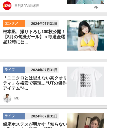
日刊SPA!取材班
PR
エンタメ
2024年07月31日
根本凪、撮り下ろし100枚公開！
【8月の旬撮ガール】＜毎週金曜
昼12時に公...
ライフ
2024年07月31日
「ユニクロとは思えない高クオリ
ティ」を格安で実現…“UTの傑作
アイテム”4...
MB
ライフ
2024年07月31日
銀座ホステスが明かす「知らない