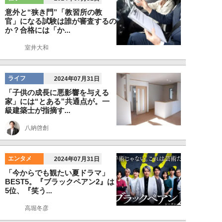
意外と“狭き門”「教習所の教
官」になる試験は誰が審査するの
か？合格には「か...
室井大和
ライフ
2024年07月31日
「子供の成長に悪影響を与える
家」には“とある”共通点が。一
級建築士が指摘す...
八納啓創
エンタメ
2024年07月31日
「今からでも観たい夏ドラマ」
BEST5。『ブラックペアン2』は
5位、『笑う...
高堀冬彦