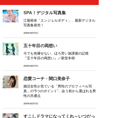
SPA！デジタル写真集
江籠裕奈「エンジェルボディ」、最新デジタル
写真集発売！
2026年08月07日
五十年目の両想い
今でも色褪せない、ほろ苦い放課後の記憶
『五十年目の両想い』／新堂冬樹
2026年08月07日
恋愛コーチ・関口美奈子
婚活女性が見ている「男性のプロフィール写
真」の“5つのポイント”…会う前から選ばれる男
性の共通点
2026年08月07日
すこしドラマになってくれ～いつだっ