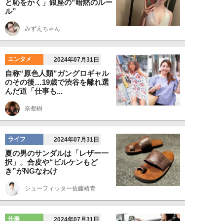
と恥をかく」銀座の“暗黙のルー
ル”
みずえちゃん
エンタメ
2024年07月31日
自称“原色人類”ガングロギャル
のその後…19歳で渋谷を離れ選
んだ道「仕事も...
奈都樹
ライフ
2024年07月31日
夏の男のサンダルは「レザー一
択」。合皮や“ビルケンもど
き”がNGなわけ
シューフィッター佐藤靖青
仕事
2024年07月31日