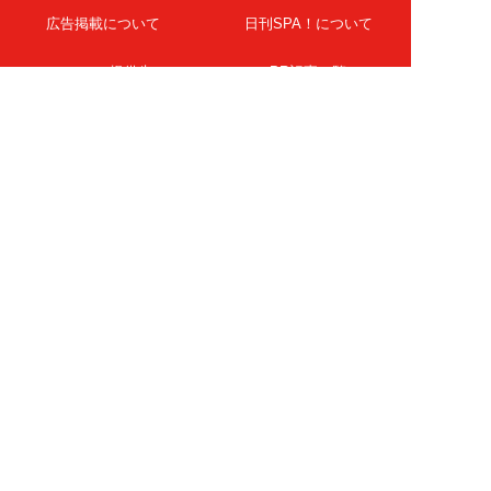
広告掲載について
日刊SPA！について
ニュース提供先
PR記事一覧
ライター・執筆者募集
プライバシーポリシー
Cookie使用について
著作権について
運営会社
記事使用について
お問い合わせ
よくある質問
扶桑社Webメディア
女子SPA！
天然生活
ESSE ONLINE