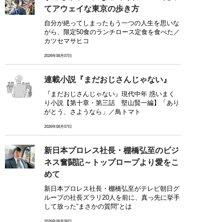
てアウェイな東京の歩き方
自分が絶ってしまったもう一つの人生を思いな
がら、限定50食のランチロース定食を食べた／
カツセマサヒコ
2026年08月07日
連載小説『まだおじさんじゃない』
『まだおじさんじゃない』現代中年 惑いまく
り小説【第十章・第三話 堅山賢一編】「あり
がとう、さようなら」／鳥トマト
2026年08月07日
新日本プロレス社長・棚橋弘至のビジ
ネス奮闘記～トップロープより愛をこ
めて
新日本プロレス社長・棚橋弘至がテレビ朝日グ
ループの社長ズラリ20人を前に、真っ先に挙手
して放った“まさかの質問”とは
2026年08月06日