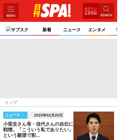
ログイン
会員登録
サブスク
新着
ニュース
エンタメ
ライフ
トップ
ニュース
2025年02月20日
小室圭さん母・佳代さんの自伝に
戦慄。「こういう私でありたい」
という願望で彩...