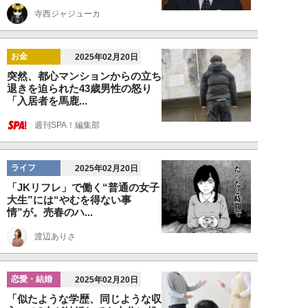
寺西ジャジューカ
お金
2025年02月20日
突然、都心マンションからの立ち
退きを迫られた43歳男性の怒り
「入居者を馬鹿...
週刊SPA！編集部
ライフ
2025年02月20日
「JKリフレ」で働く“普通の女子
大生”には“やむを得ない事
情”が。売春のハ...
渡辺ありさ
恋愛・結婚
2025年02月20日
「似たような学歴、同じような収