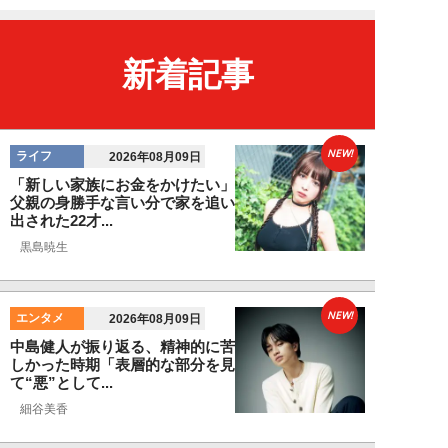
新着記事
NEW!
ライフ
2026年08月09日
「新しい家族にお金をかけたい」
父親の身勝手な言い分で家を追い
出された22才...
黒島暁生
NEW!
エンタメ
2026年08月09日
中島健人が振り返る、精神的に苦
しかった時期「表層的な部分を見
て“悪”として...
細谷美香