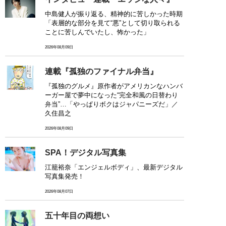
中島健人が振り返る、精神的に苦しかった時期
「表層的な部分を見て“悪”として切り取られる
ことに苦しんでいたし、怖かった」
2026年08月09日
連載『孤独のファイナル弁当』
『孤独のグルメ』原作者がアメリカンなハンバ
ーガー屋で夢中になった“完全和風の日替わり
弁当”…「やっぱりボクはジャパニーズだ」／
久住昌之
2026年08月09日
SPA！デジタル写真集
江籠裕奈「エンジェルボディ」、最新デジタル
写真集発売！
2026年08月07日
五十年目の両想い