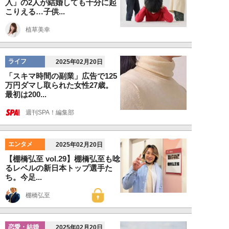
入」の2人が結婚しても十分に起
こりえる…子供...
植草美幸
ライフ
2025年02月20日
「スキマ時間の副業」広告で125
万円ダマし取られた女性27歳。
最初は200...
週刊SPA！編集部
エンタメ
2025年02月20日
【棚橋弘至 vol.29】棚橋弘至も唸
るレベルの新日本トップ選手た
ち。今足...
棚橋弘至
恋愛・結婚
2025年02月20日