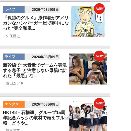
NEW!
ライフ
2026年08月09日
『孤独のグルメ』原作者がアメリ
カンなハンバーガー屋で夢中にな
った“完全和風...
久住昌之
NEW!
ライフ
2026年08月09日
新幹線で“大音量でゲームを実況
する息子”と注意しない母親に訪
れた「最悪」な...
藤山ムツキ
NEW!
エンタメ
2026年08月08日
HKT48・石橋颯、グループ15周
年記念ムックの取材で頭をフル回
転「どうや...
須田紫苑