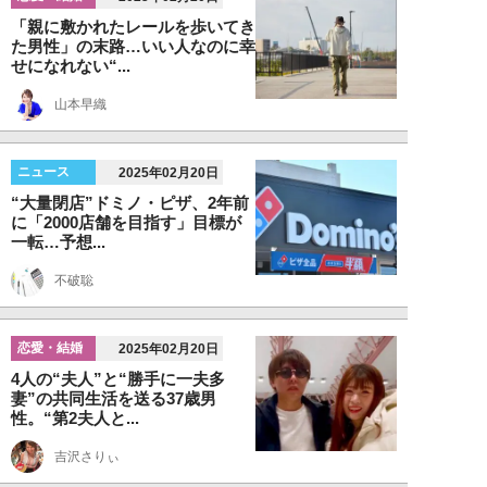
「親に敷かれたレールを歩いてき
た男性」の末路…いい人なのに幸
せになれない“...
山本早織
ニュース
2025年02月20日
“大量閉店”ドミノ・ピザ、2年前
に「2000店舗を目指す」目標が
一転…予想...
不破聡
恋愛・結婚
2025年02月20日
4人の“夫人”と“勝手に一夫多
妻”の共同生活を送る37歳男
性。“第2夫人と...
吉沢さりぃ