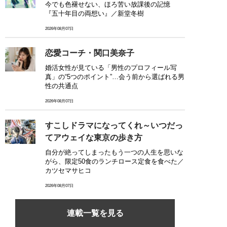
今でも色褪せない、ほろ苦い放課後の記憶
『五十年目の両想い』／新堂冬樹
2026年08月07日
恋愛コーチ・関口美奈子
婚活女性が見ている「男性のプロフィール写
真」の“5つのポイント”…会う前から選ばれる男
性の共通点
2026年08月07日
すこしドラマになってくれ～いつだっ
てアウェイな東京の歩き方
自分が絶ってしまったもう一つの人生を思いな
がら、限定50食のランチロース定食を食べた／
カツセマサヒコ
2026年08月07日
連載一覧を見る