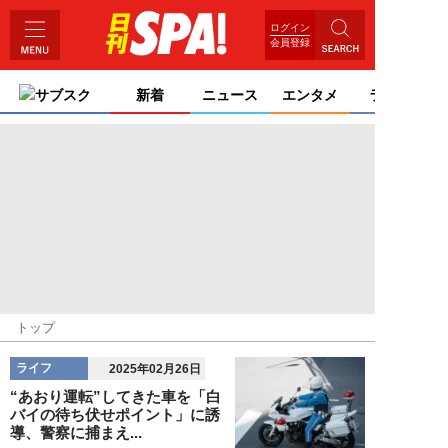
ログイン
会員登録
サブスク
新着
ニュース
エンタメ
ライフ
トップ
ライフ
2025年02月26日
“あおり運転”してきた車を「白
バイの待ち伏せポイント」に誘
導、警察に捕まえ...