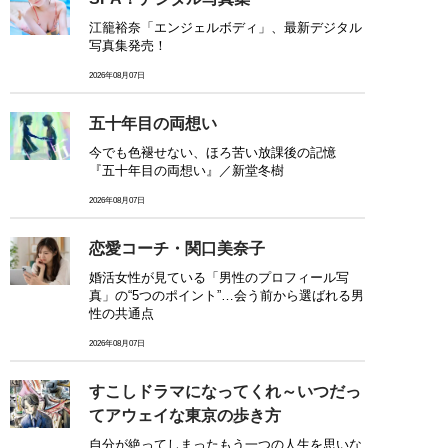
江籠裕奈「エンジェルボディ」、最新デジタル
写真集発売！
2026年08月07日
五十年目の両想い
今でも色褪せない、ほろ苦い放課後の記憶
『五十年目の両想い』／新堂冬樹
2026年08月07日
恋愛コーチ・関口美奈子
婚活女性が見ている「男性のプロフィール写
真」の“5つのポイント”…会う前から選ばれる男
性の共通点
2026年08月07日
すこしドラマになってくれ～いつだっ
てアウェイな東京の歩き方
自分が絶ってしまったもう一つの人生を思いな