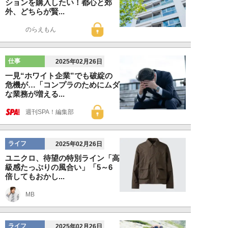
ションを購入したい！都心と郊
外、どちらが賢...
のらえもん
仕事
2025年02月26日
一見“ホワイト企業”でも破綻の
危機が…「コンプラのためにムダ
な業務が増える...
週刊SPA！編集部
ライフ
2025年02月26日
ユニクロ、待望の特別ライン「高
級感たっぷりの風合い」「5～6
倍してもおかし...
MB
ライフ
2025年02月26日