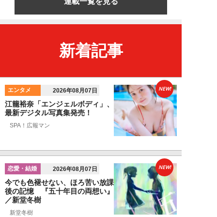
連載一覧を見る
新着記事
NEW!
エンタメ
2026年08月07日
江籠裕奈「エンジェルボディ」、
最新デジタル写真集発売！
SPA！広報マン
NEW!
恋愛・結婚
2026年08月07日
今でも色褪せない、ほろ苦い放課
後の記憶 『五十年目の両想い』
／新堂冬樹
新堂冬樹