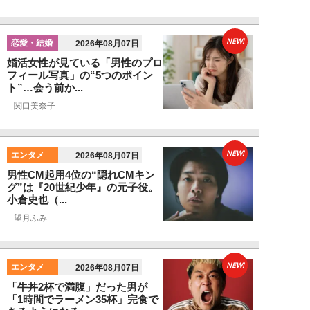
NEW!
恋愛・結婚
2026年08月07日
婚活女性が見ている「男性のプロ
フィール写真」の“5つのポイン
ト”…会う前か...
関口美奈子
NEW!
エンタメ
2026年08月07日
男性CM起用4位の“隠れCMキン
グ”は『20世紀少年』の元子役。
小倉史也（...
望月ふみ
NEW!
エンタメ
2026年08月07日
「牛丼2杯で満腹」だった男が
「1時間でラーメン35杯」完食で