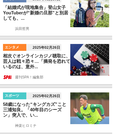
「結婚式が現地集合」登山女子
YouTuberが“新婚の旦那”と別居
しても、...
浜田哲男
エンタメ
2025年02月26日
相次ぐオンラインカジノ聴取に、
芸人は戦々恐々…「摘発を恐れて
いるのは、意外...
週刊SPA！編集部
スポーツ
2025年02月26日
58歳になった“キングカズ”こと
三浦知良。「40年目のシーズ
ン」突入で、い...
神楽ヒロミチ