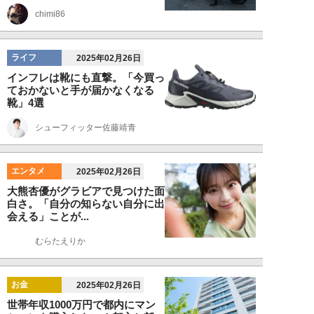
chimi86
ライフ
2025年02月26日
インフレは靴にも直撃。「今買っ
ておかないと手が届かなくなる
靴」4選
シューフィッター佐藤靖青
エンタメ
2025年02月26日
大熊杏優がグラビアで見つけた面
白さ。「自分の知らない自分に出
会える」ことが...
むらたえりか
お金
2025年02月26日
世帯年収1000万円で都内にマン