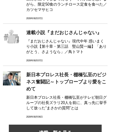
がら、限定50食のランチロース定食を食べた／
カツセマサヒコ
2026年08月07日
連載小説『まだおじさんじゃない』
『まだおじさんじゃない』現代中年 惑いまく
り小説【第十章・第三話 堅山賢一編】「あり
がとう、さようなら」／鳥トマト
2026年08月07日
新日本プロレス社長・棚橋弘至のビジ
ネス奮闘記～トップロープより愛をこ
めて
新日本プロレス社長・棚橋弘至がテレビ朝日グ
ループの社長ズラリ20人を前に、真っ先に挙手
して放った“まさかの質問”とは
2026年08月06日