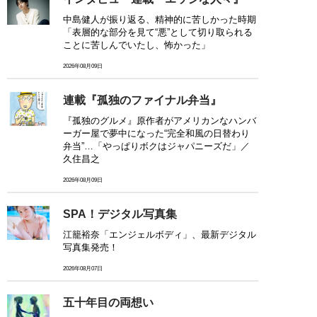
中島健人が振り返る、精神的に苦しかった時期
「表層的な部分を見て“悪”として切り取られる
ことに苦しんでいたし、怖かった」
2026年08月09日
連載『孤独のファイナル弁当』
『孤独のグルメ』原作者がアメリカンなハンバ
ーガー屋で夢中になった“完全和風の日替わり
弁当”…「やっぱりボクはジャパニーズだ」／
久住昌之
2026年08月09日
SPA！デジタル写真集
江籠裕奈「エンジェルボディ」、最新デジタル
写真集発売！
2026年08月07日
五十年目の両想い