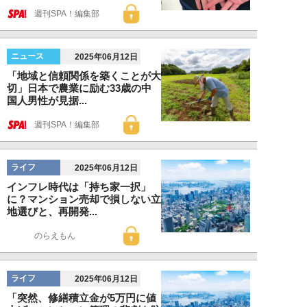
週刊SPA！編集部
ニュース
2025年06月12日
「地域と信頼関係を築くことが大
切」日本で農業に励む33歳の中
国人男性が見据...
週刊SPA！編集部
ライフ
2025年06月12日
インフレ時代は「持ち家一択」
に？マンション売却で損しない立
地選びと、再開発...
のらえもん
ライフ
2025年06月12日
「突然、修繕積立金が5万円に値