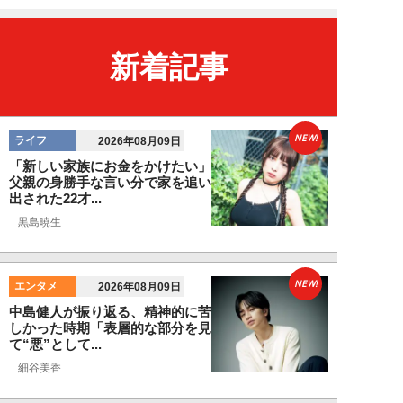
新着記事
NEW!
ライフ
2026年08月09日
「新しい家族にお金をかけたい」
父親の身勝手な言い分で家を追い
出された22才...
黒島暁生
NEW!
エンタメ
2026年08月09日
中島健人が振り返る、精神的に苦
しかった時期「表層的な部分を見
て“悪”として...
細谷美香