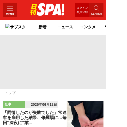
ログイン
会員登録
サブスク
新着
ニュース
エンタメ
ライフ
トップ
仕事
2025年06月12日
「同情したのが失敗でした」常連
客を雇用した結果、修羅場に…毎
回“深夜に”業...