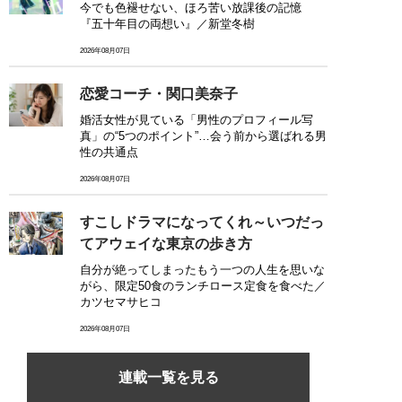
今でも色褪せない、ほろ苦い放課後の記憶
『五十年目の両想い』／新堂冬樹
2026年08月07日
恋愛コーチ・関口美奈子
婚活女性が見ている「男性のプロフィール写
真」の“5つのポイント”…会う前から選ばれる男
性の共通点
2026年08月07日
すこしドラマになってくれ～いつだっ
てアウェイな東京の歩き方
自分が絶ってしまったもう一つの人生を思いな
がら、限定50食のランチロース定食を食べた／
カツセマサヒコ
2026年08月07日
連載一覧を見る