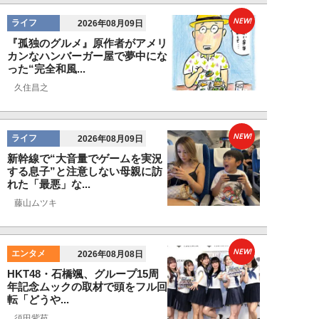
NEW!
ライフ
2026年08月09日
『孤独のグルメ』原作者がアメリ
カンなハンバーガー屋で夢中にな
った“完全和風...
久住昌之
NEW!
ライフ
2026年08月09日
新幹線で“大音量でゲームを実況
する息子”と注意しない母親に訪
れた「最悪」な...
藤山ムツキ
NEW!
エンタメ
2026年08月08日
HKT48・石橋颯、グループ15周
年記念ムックの取材で頭をフル回
転「どうや...
須田紫苑