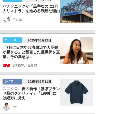
パナソニックが「黒字なのに1万
人リストラ」を進める残酷な理由
不破聡
ニュース
2025年06月12日
「7月に日本や台湾周辺で大災難
が起きる」と預言した霊媒師を直
撃。その真意は...
週刊SPA！編集部
ライフ
2025年06月11日
ユニクロ、夏の新作「ほぼブラン
ド品のクオリティ」「1990円に
は絶対に見え...
MB