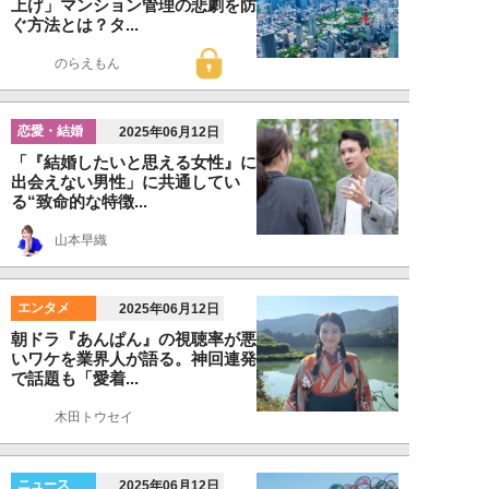
上げ」マンション管理の悲劇を防
ぐ方法とは？タ...
のらえもん
恋愛・結婚
2025年06月12日
「『結婚したいと思える女性』に
出会えない男性」に共通してい
る“致命的な特徴...
山本早織
エンタメ
2025年06月12日
朝ドラ『あんぱん』の視聴率が悪
いワケを業界人が語る。神回連発
で話題も「愛着...
木田トウセイ
ニュース
2025年06月12日