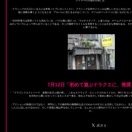
レイヤーの可能性を感じる。
・クラシックの入口にいる人には本体ごとプレゼントしたい。クラシック以外のジャンルは難しいかもしれないが
提に楽曲を書くようになるとき、アルバムに当たるものはこういう、ゲームのパッケージに近いものになっ
・今DS市場では実用ソフトも売れている。バブル期に流行った「マルチメディア」と違うのは、ゲームクリエータ
みのノウハウによって作られていることである。今この場所でタイトルを充実することには大きな意味がある。そのうち
に勝てるかも。
7月12日「初めて遊ぶドラクエに、推奨
・『ドラゴンクエストソード 仮面の女王と鏡の塔』。これもスクウェア・エニックスのタイトルだ。Wiiリモコン
全方向から襲いかかってくるモンスター達を、剣を上下左右そして斜めに動かしてずばずば斬っ
・アクションの快楽だけではなく、RPGとしての操作性の画期的なほどのわかりやすさにも注目しておきたい。主
した人に話しかけるわけだ。そして登場人物は声を出してしゃべる。もしかしたら歴代のドラクエシリーズの中で
か。