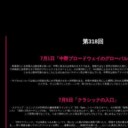
第318回
7月1日「中野ブロードウェイのグローバ
・秋葉原にいる外国人は観光客が多いが、中野に来るのは本気のオタクである。見物ではなく見学が目的の人達だ
で本格的に全世界オタク対応のプロジェクトをスタートした。その第1弾として、4カ国語によるオタク向けガイド
くみると館内写真のあちこちになぜかあのセバスチャン氏が映り込んでいる。中野区は彼をアドバイ
・サブカルについては他人の目線を気にせず熟成させるべき時期がある。外面や体裁を気にした瞬間に失われる曖
たりする。そこに気づくことが……いや、気づかないふりをして見過ごしておくことが
7月5日「クラシックの入口」
・スクウェア・エニックスがDS対応の趣味教養ラインナップ「DS：Style」シリーズをスタート。その第1弾『地
ンス）『花咲くDSガーデニングLife』『DSでクラシック 聴いてみませんか？』届く。インターフェイスが練り上
して実用の場でなくても、つまり海外に行ったり花を育てながらでなくても、楽しめるようなソフト
・『DSでクラシック』では名曲をつまみ食いしつつ、気になった曲の詳細を画面で調べたり、関連する別の曲を
る……時々画面を触ってロングバージョンを聞く……蘊蓄を読む……収録CDを調べる……といった具合に深入りして