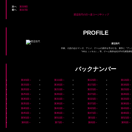
次へ
第319回
前へ
第317回
渡辺浩弐の日々是コージ中トップ
PROFILE
渡辺浩弐
作家。小説のほかマンガ、アニメ、ゲームの原作を手がける。著作に『アン
『iKILL（ィキル）』等。ゲーム制作会社GTV代表取
バックナンバー
第101回～
第111回～
第121回～
第131回～
第151回～
第161回～
第171回～
第181回～
第201回～
第211回～
第221回～
第231回～
第251回～
第261回～
第271回～
第281回～
第301回～
第311回～
第321回～
第331回～
第351回～
第361回～
第371回～
第381回～
第401回～
第411回～
第421回～
第431回～
第451回～
第461回～
第471回～
第481回～
第501回～
第511回～
第51回～
第521回～
第61回～
第71回～
第81回～
第91回～