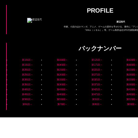
PROFILE
渡辺浩弐
作家。小説のほかマンガ、アニメ、ゲームの原作を手がける。著作に『アン
『iKILL（ィキル）』等。ゲーム制作会社GTV代表取
バックナンバー
第101回～
第111回～
第121回～
第131回～
第151回～
第161回～
第171回～
第181回～
第201回～
第211回～
第221回～
第231回～
第251回～
第261回～
第271回～
第281回～
第301回～
第311回～
第321回～
第331回～
第351回～
第361回～
第371回～
第381回～
第401回～
第411回～
第421回～
第431回～
第451回～
第461回～
第471回～
第481回～
第501回～
第511回～
第51回～
第521回～
第61回～
第71回～
第81回～
第91回～