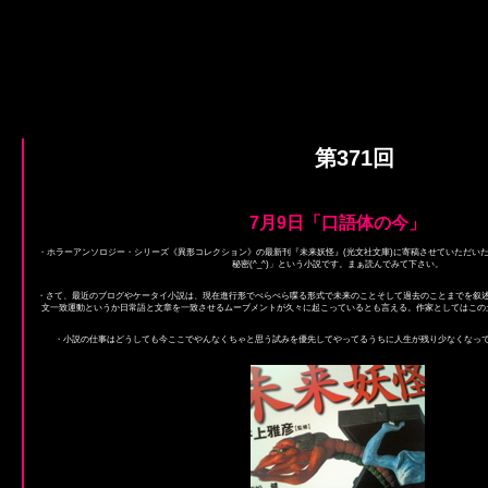
第371回
7月9日「口語体の今」
・ホラーアンソロジー・シリーズ《異形コレクション》の最新刊『未来妖怪』(光文社文庫)に寄稿させていただい
秘密(^_^)」という小説です。まぁ読んでみて下さい。
・さて、最近のブログやケータイ小説は、現在進行形でぺらぺら喋る形式で未来のことそして過去のことまでを叙
文一致運動というか日常語と文章を一致させるムーブメントが久々に起こっているとも言える。作家としてはこの
・小説の仕事はどうしても今ここでやんなくちゃと思う試みを優先してやってるうちに人生が残り少なくなっ