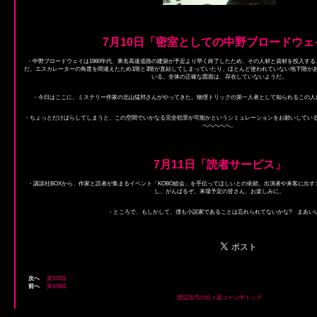
7月10日「密室としての中野ブロードウェ
・中野ブロードウェイは1960年代、東名高速道路の建築が予定より早く終了したため、その人材と資材を投入す
だ。エスカレーターの角度を間違えたため1階と3階が直結してしまっていたり、ほとんど使われていない地下階が
いる。全体の正確な図面は、存在していないようだ。
・今日はここに、ミステリー作家の北山猛邦さんがやってきた。物理トリックの第一人者として知られるこの人
・ちょっとだけばらしてしまうと、この空間でいかなる完全犯罪が可能かというシミュレーションをお願いしてい
へへへへへ。
7月11日「読者サービス」
・講談社BOXから、作家と読者が集まるイベント「KOBO総会」を手伝ってほしいとの依頼。出演者や来客に出
し、がんばるぞ。来場予定の皆さん、お楽しみに。
・ところで、もしかして、僕も小説家であることは忘れられてないかな? まあい
次へ
第372回
前へ
第370回
渡辺浩弐の日々是コージ中トップ