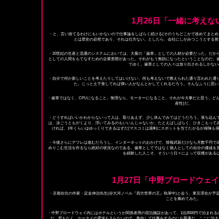
1月26日「一緒に考えな
・と、言い捨てるわけにもいかないので仕事論をしばらく続ける(そのうちどこかで改めてまとめ
とは歴史の必然であり、それは仕方ない。としたら、会社にしがみつこうとする努
・20世紀の生産と流通のシステムにおいては、大量の「歯車」としての人材が必要だった。だか
としての人間をもてなすための企業形態があった。それがもう無効になったということなのだ。歯
てゆく。歯車としての人々は放り出されるしかない
・自分で何か新しいことを考えたりしてはいけない、何も考えないで教えられた通り言われた通り
た。じっと土下座してれば偉い人がなんとかしてくれるだろう。そんなふうに思い
・歯車ではなく、CPUになること。無理なら、モーターになること。それが今大事だと思う。ど
産性)だ。
・どうすればいいかわからないって人は、取りあえず、少し休んでみてはどうだろう。落ち込ん
は、泳ごうともがくより、浮いてみるのもいいんじゃないか。たとえばしばらく、ひきこもって
ければ、1年くらいはゆっくりできるはずだ(マスコミは過剰にスポットを当てたがるが保険も
・今後さらにデフレは進むだろうし、インターネットのおかげで、情報武装だけなら月数千円で
めりこむ生活を作るなら絶好の状況なのである。歯車としてではなく個人としての自分の価値を
を経験した人こそ、そういう日々によって収穫がある
1月27日「中野ブロードウェ
・京都在住の作家・定金伸治先生(@大河ノベル『四方世界の王』執筆中)と会う。東京滞在が予
ことを薦めてみた。
・中野ブロードウェイ内にはホテルというか関係者用の宿泊施設があって、1泊3500円で泊まれ
だ。窓もなく、ケータイの電波も入らないので、集中して仕事をするのにも最適だ。ここに泊ま