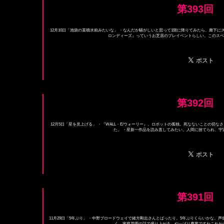
第393回
12月10日「池袋の某噴水前みたいな」 ・なんだか騒がしいと思って1階に降りてみたら、廊下
ロンディーズ』っていうお芝居のプレイベントらしい。このスペー
第392回
12月5日「星を見上げる」 ・『WALL・E/ウォーリー』。ロボットの孤独。死なないことの切
た。 ・星新一作品を読み直してみたい。人間に捨てられ、宇宙
第391回
11月29日「5年ぶり」 ・中野ブロードウェイで緒方剛志さんとばったり。5年ぶりくらいかな。
く、家庭菜園の話で盛り上がる。やっぱり農業ですねこれからは。