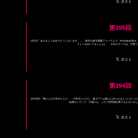
第395回
1月1日「あけましておめでとうございます。」 ・新年は東京国際フォーラムで「A Hundred B
フォンを叩いてましたよ)。 ・今年のテーマは、中野と中
第394回
12月16日「懐かしの六本木ヒルズ」 ・六本木ヒルズに。森タワーは屋上に出られるようになって
結構すいていて、穴場かも。このご時世飛び降りる人がいやしな