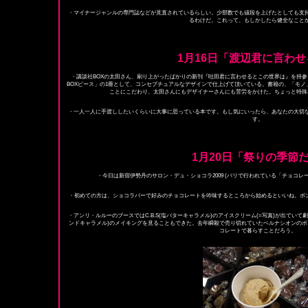
・マイナージャンルの専門誌などが見直されているらしい。少部数でも値段を上げたとしても支
るわけだ。これって、もしかしたら健全なこと
1月16日「渡辺君に言わ
・講談社BOXの太田さん、刷り上がったばかりの新刊『吐田君に言わせるとこの世界は』を持
BOXピース」の1冊として、コンセプチュアルなデザインで仕上げて頂いている。書籍の、「モ
ことにこだわり、太田さんにもデザイナーさんにも苦労をかけた。ちょっと特殊
・一人一人に手渡ししたいくらいに大事に思っている本です。もし気にいったら、あなたの大切
す。
1月20日「祭りの季節だ
・今日は新宿伊勢丹のサロン・デュ・ショコラ2009 (パリで行われている「チョコレー
・初めての方は、ショコラバーで好みのチョコレートを吟味するところから始めるといいね。ボンボン
・アンリ・ルルーのブースではC.B.S(塩バターキャラメル)のアイスクリーム(=写真)が出てい
ンドキャラメル)のメイキングを見ることもできた。去年瞬殺で売り切れていたベルナシオンのボ
コレートで暮らすことだろう。