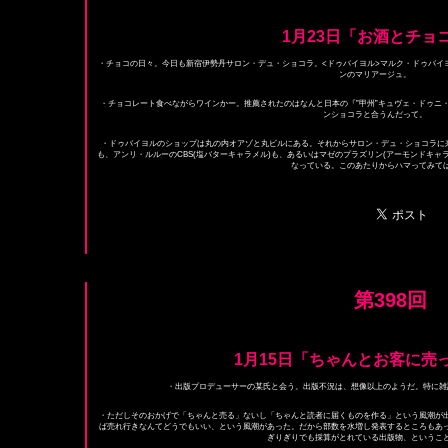
1月23日「お酒とチョ
・チョコの日々。今日も新宿伊勢丹サロン・デュ・ショコラ。<ドゥバイヨル>マルク・ドゥバイ
ンのマリアージュ。
・チョコレート食べながらワインかー。推薦されたのはなんと日本の『”甲州”キュヴェ・ドゥニ
ンショコラと合うんだって。
・ドゥバイヨルのショップは丸の内オアゾと丸ビルにある。それからサロン・デュ・ショコラに
も、アンリ・ルルーのCBS(塩バターキャラメル)も、あるいはマゼのプラズリン(アーモンドキャ
なっている。このあたりからハマってみて
第398回
1月15日「ちゃんとお客に売
・出版プロデューサーの某氏と会う。出版不況は、想像以上のようだ。特に雑
・ただしそのおかげで「ちゃんと売る」ないし「ちゃんと読者に届くものを作る」という風潮が
ば売れ行きなんてどうでもいい、という風潮があった。だから部数を水増し発表するところもあ
ぎりぎりでも採算がとれている出版物、というこ