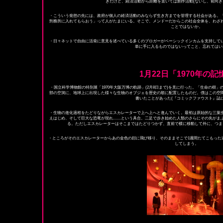
きだけど、経済活動から距離を置いては創作活動(ないし、前向き
・こういう発想の先には、政府が個人の経済活動のみならず生き方までを管理する社会がある。
刑務所に入れてもらおう」って人がたまにいる。そこで、メンドーだからこの社会全体を、わざ
ことではないか。
・日々ネットで自由に活発に意見を述べている多くのブロガーがベーシックインカムを支持して
単に手に入るものではないってこと、忘れてはい
1月22日「1970年の記
・国立科学博物館の特別展「1970年大阪万博の軌跡」(2月8日まで)を見に行った。「生命の樹
部の空洞に、地球上に出現した様々な生物のオブジェを歴史の順に配置したものだ。僕はこの空間
書いたことがあった(『コミックファウスト』誌に
・生物の進化過程をたどりながらエスカレーターで上へ上へと進んでいく。最初は原始的な三葉
えはじめ、そして巨大な恐竜が現れ……という具合。二足で歩き始めた人類のさらにその先がま
る。ただしエスカレーターはそこまではたどりつかず、直前で横に移動して外に、つま
・ところがそのエスカレーターからあの金色の顔に飛び移り、そのままそこで1週間たてこもった
してしまう。