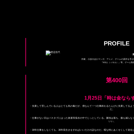
PROFILE
作家。小説のほかマンガ、アニメ、ゲームの原作を手が
『iKILL（ィキル）』等。ゲーム
第400回
1月25日「時は金なら
・失業して苦しんでいる人はとても気の毒だが、僕なんて一つ仕事終わるたんびに失業してるよ
だ。
・仕事がない日はバスタブにはった体液等張水の中でじっとしている。脈拍は落ち、腹も減らな
いい。
・30年仕事をしなくても、30年長生きをすればいいだけの話なのだ。暇な時にあくせくして老